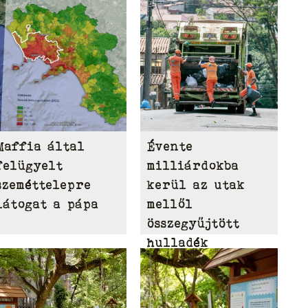
Maffia által
Évente
felügyelt
milliárdokba
szeméttelepre
kerül az utak
látogat a pápa
mellől
összegyűjtött
hulladék
eltakarítása