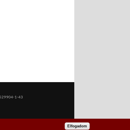
529904-1-43
Elfogadom