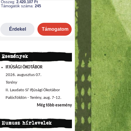
Események
IFJÚSÁGI ÖKOTÁBOR
2026. augusztus 07.
Terény
II. Laudato Si' Ifjúsági Ökotábor
Palócföldön - Terény, aug. 7-12.
Még több esemény
Humusz hírlevelek