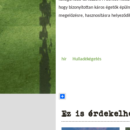
hogy bizonyítottan káros égetők épüln
megelőzésre, hasznosításra helyeződik
hír
Hulladékégetés
Share
Ez is érdekelh