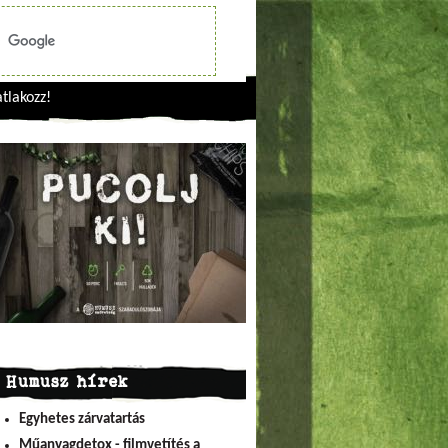
tlakozz!
Humusz hírek
Egyhetes zárvatartás
Műanyagdetox - filmvetítés a