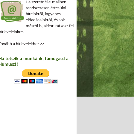
Ha szeretnél e-mailben
rendszeresen értesülni
híreinkről, ingyenes
előadásainkról, és sok
másról is, akkor iratkozz fel
hírleveleinkre.
Tovább a hírlevelekhez >>
Ha tetszik a munkánk, támogasd a
Humuszt!