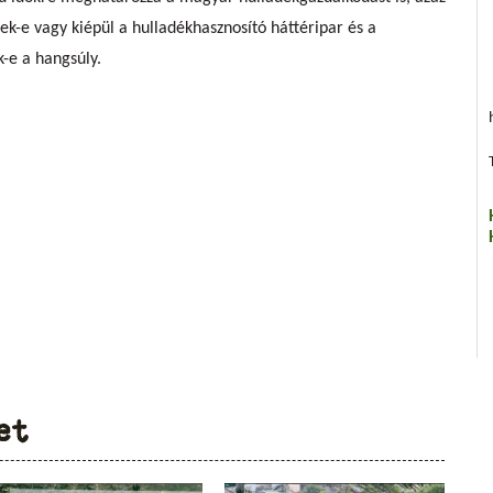
ek-e vagy kiépül a hulladékhasznosító háttéripar és a
-e a hangsúly.
et