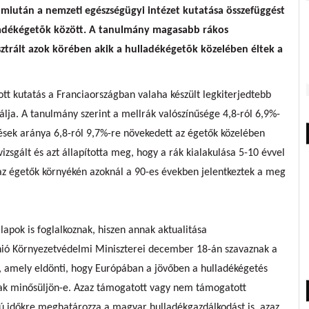
k, miután a nemzeti egészségügyi intézet kutatása összefüggést
ulladékégetõk között. A tanulmány magasabb rákos
ztrált azok körében akik a hulladékégetõk közelében éltek a
ott kutatás a Franciaországban valaha készült legkiterjedtebb
gálja. A tanulmány szerint a mellrák valószínűsége 4,8-ról 6,9%-
sek aránya 6,8-ról 9,7%-re növekedett az égetők közelében
zsgált és azt állapította meg, hogy a rák kialakulása 5-10 évvel
t az égetők környékén azoknál a 90-es években jelentkeztek a meg
apok is foglalkoznak, hiszen annak aktualitása
nió Környezetvédelmi Miniszterei december 18-án szavaznak a
l, amely eldönti, hogy Európában a jövőben a hulladékégetés
nak minősüljön-e. Azaz támogatott vagy nem támogatott
zú időkre meghatározza a magyar hulladékgazdálkodást is, azaz