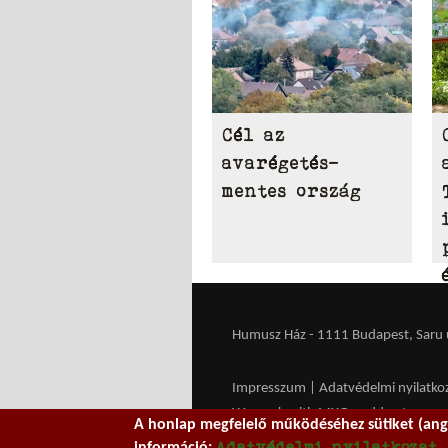
Cél az
avarégetés-
mentes ország
Humusz Ház - 1111 Budapest, Saru u.
Impresszum
|
Adatvédelmi nyilatko
We work with
MXGuarddog
to prev
A honlap megfelelő működéséhez sütiket (ango
Adatvédelmi nyilatkozat