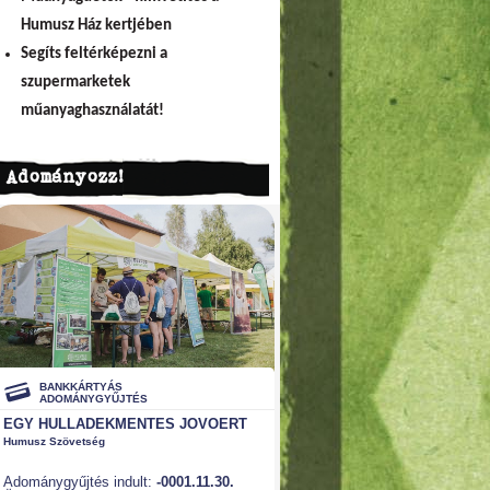
Humusz Ház kertjében
Segíts feltérképezni a
szupermarketek
műanyaghasználatát!
Adományozz!