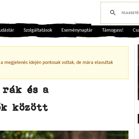
udástár
Szolgáltatások
Eseménynaptár
Támogass!
Csa
 a megjelenés idején pontosak voltak, de mára elavultak
 rák és a
ők között