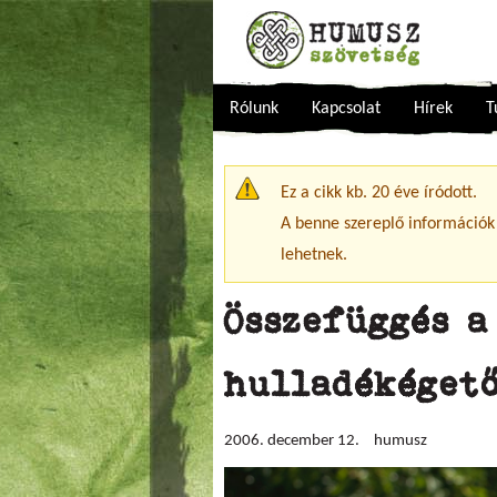
Rólunk
Kapcsolat
Hírek
T
Figyelmeztető üzenet
Ez a cikk kb. 20 éve íródott.
A benne szereplő információk
lehetnek.
Összefüggés a
hulladékéget
2006. december 12.
humusz