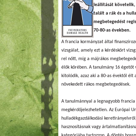
leállítását követeli
talált a rák és a h
megbetegedést regis
70-80-as években.
A francia kormányzat által finanszíroz
vizsgálat, amely ezt a kérdéskört vizs
rel nőtt, míg a májrákos megbetegedé
élők körében. A tanulmány 16 égetőt vi
kitolódik, azaz aki a 80-as évektől él
növekedett rákos megbetegedések.
A tanulmánnyal a legnagyobb francia l
megkérdőjelezhetetlen. Az Európai U
hulladékgazdálkodási keretirányelvrő
hasznosításnak vagy ártalmatlanítás
kategóriába tartozzon. A döntés hoss