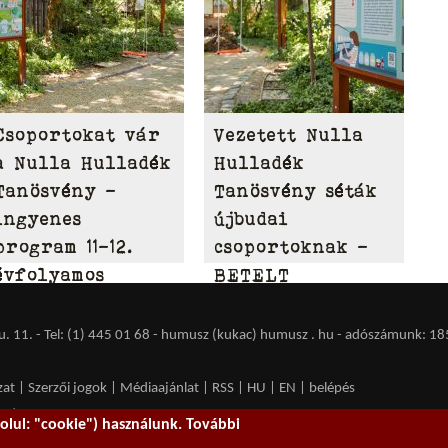
Csoportokat vár
Vezetett Nulla
a Nulla Hulladék
Hulladék
Tanösvény –
Tanösvény séták
ingyenes
újbudai
program 11-12.
csoportoknak –
évfolyamos
BETELT
diákoknak
 11. - Tel: (1) 445 01 68 - humusz (kukac) humusz . hu -
adószámunk: 18
zat
|
Szerzői jogok
|
Médiaajánlat
|
RSS
|
HU
|
EN
|
belépés
ent spam.
lul: "cookie") használunk. További