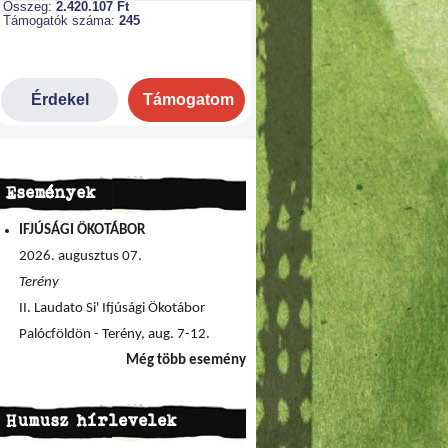
Események
IFJÚSÁGI ÖKOTÁBOR
2026. augusztus 07.
Terény
II. Laudato Si' Ifjúsági Ökotábor
Palócföldön - Terény, aug. 7-12.
Még több esemény
Humusz hírlevelek