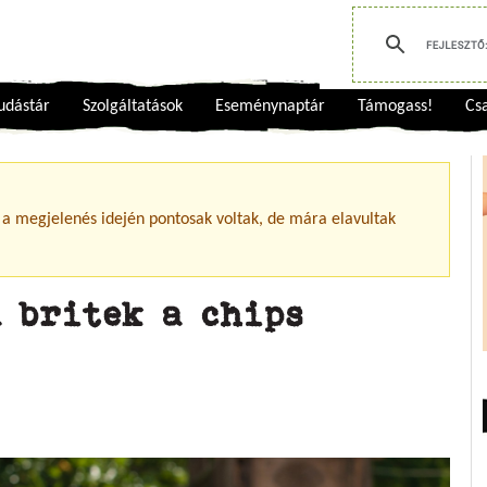
udástár
Szolgáltatások
Eseménynaptár
Támogass!
Csa
 a megjelenés idején pontosak voltak, de mára elavultak
 britek a chips