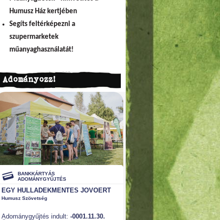
Humusz Ház kertjében
Segíts feltérképezni a
szupermarketek
műanyaghasználatát!
Adományozz!