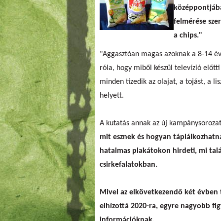
középpontjában
felmérése sze
a chips
."
"Aggasztóan magas azoknak a 8-14 éve
róla, hogy miből készül televízió előt
minden tizedik az olajat, a tojást, a 
helyett.
A kutatás annak az új kampánysoroza
mit esznek és hogyan táplálkozhat
hatalmas plakátokon hirdeti, mi tal
csirkefalatokban.
Mivel az elkövetkezendő két évben 
elhízottá 2020-ra, egyre nagyobb fig
információknak.