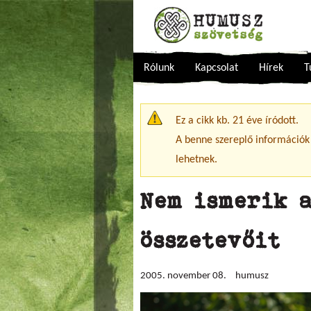
Rólunk
Kapcsolat
Hírek
T
Figyelmeztető üzenet
Ez a cikk kb. 21 éve íródott.
A benne szereplő információk
lehetnek.
Nem ismerik a
összetevőit
2005. november 08.
humusz