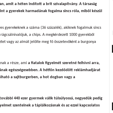
, amit a héten indított a brit szívalapítvány. A társaság
rint
a gyerekek harmadának fogalma sincs róla, mibõl készül
s gyerekeknek a száma (36 százalék), akiknek fogalmuk sincs
ti rágcsálnivalójuk, a chips. A megkérdezett 1000 gyerekből
lisztet vagy az almát jelölte meg fő összetevőként a burgonya
tnak a része, ami
a fiatalok figyelmét szeretné felhívni arra,
nának egészségesebben. A hétfőn kezdődött reklámhadjárat
álható a sajtburgerben, a hot dogban vagy a
további 440 ezer gyermek válik túlsúlyossá, negyedük pedig
yelmet szentelnek a táplálkozásnak és az ezzel kapcsolatos