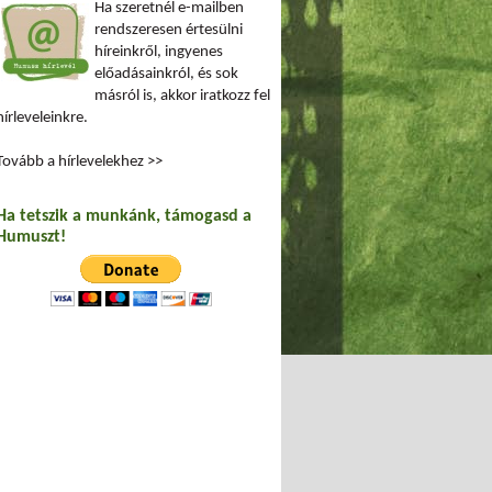
Ha szeretnél e-mailben
rendszeresen értesülni
híreinkről, ingyenes
előadásainkról, és sok
másról is, akkor iratkozz fel
hírleveleinkre.
Tovább a hírlevelekhez >>
Ha tetszik a munkánk, támogasd a
Humuszt!