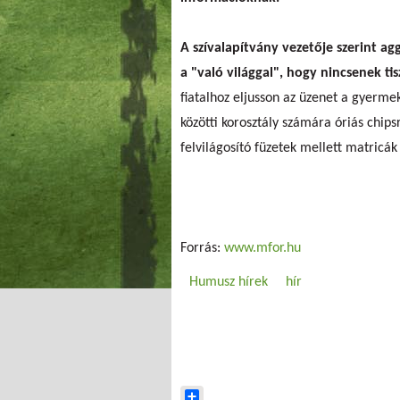
A szívalapítvány vezetője szerint a
a "való világgal", hogy nincsenek tis
fiatalhoz eljusson az üzenet a gyermek
közötti korosztály számára óriás chip
felvilágosító füzetek mellett matricák
Forrás:
www.mfor.hu
Humusz hírek
hír
Share