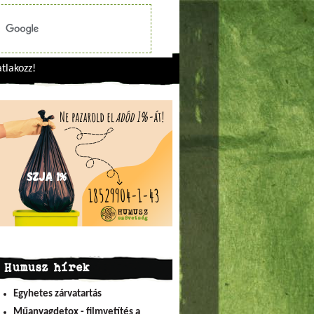
tlakozz!
Humusz hírek
Egyhetes zárvatartás
Műanyagdetox - filmvetítés a