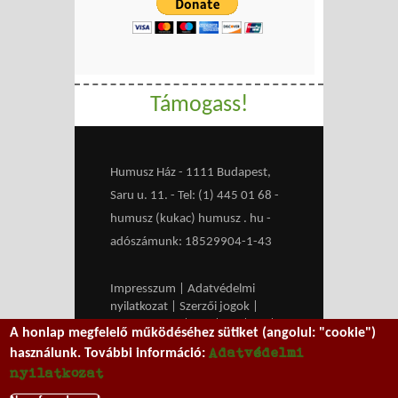
Támogass!
Humusz Ház - 1111 Budapest,
Saru u. 11. - Tel: (1) 445 01 68 -
humusz (kukac) humusz . hu -
adószámunk: 18529904-1-43
Impresszum
|
Adatvédelmi
nyilatkozat
|
Szerzői jogok
|
Médiaajánlat
|
RSS
|
HU
|
EN
|
A honlap megfelelő működéséhez sütiket (angolul: "cookie")
belépés
Adatvédelmi
használunk. További információ:
We work with
MXGuarddog
to
nyilatkozat
prevent spam.