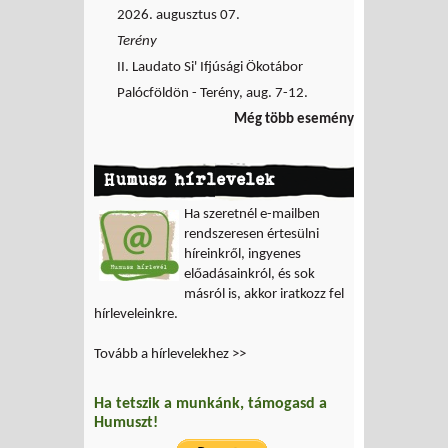
2026. augusztus 07.
Terény
II. Laudato Si' Ifjúsági Ökotábor
Palócföldön - Terény, aug. 7-12.
Még több esemény
Humusz hírlevelek
Ha szeretnél e-mailben
rendszeresen értesülni
híreinkről, ingyenes
előadásainkról, és sok
másról is, akkor iratkozz fel
hírleveleinkre.
Tovább a hírlevelekhez >>
Ha tetszik a munkánk, támogasd a
Humuszt!