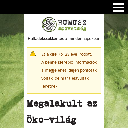
Hulladékcsökkentés a mindennapokban
Figyelmeztető üzenet
Ez a cikk kb. 23 éve íródott.
A benne szereplő információk
a megjelenés idején pontosak
voltak, de mára elavultak
lehetnek.
Megalakult az
Öko-világ