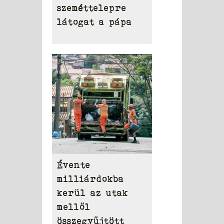
szeméttelepre
látogat a pápa
Évente
milliárdokba
kerül az utak
mellől
összegyűjtött