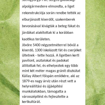
alpolgármestere elmondta, a liget
rekonstrukciója során rendbe tették az
elburjánzott kiserdőt, szakemberek
bevonásával kivágták a beteg fákat és
járdákat alakítottak ki a korábban
kaotikus területen.
Jövőre 5400 négyzetméterrel bővül a
kiserdő, 1300 iskolázott fát és cserjéket
ültetnek - tette hozzá. A ligetben kerti
pavilont, asztalokat és padokat
állítottak fel, és elhelyeztek egy több
mint két méter magas gránit díszkútat
Kállay Albert főispán emlékére, aki az
1879-es nagy árvíz után részt vett a
helyreállítási és újjáépítési
munkálatokban, támogatta a
városszépítést és fejlesztette a
kertkultúrát.