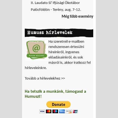
II. Laudato Si' Ifjúsági Ökotábor
Palócföldön - Terény, aug. 7-12.
Még több esemény
Humusz hírlevelek
Ha szeretnél e-mailben
rendszeresen értesülni
híreinkről, ingyenes
előadásainkról, és sok
másról is, akkor iratkozz fel
hírleveleinkre.
Tovább a hírlevelekhez >>
Ha tetszik a munkánk, támogasd a
Humuszt!