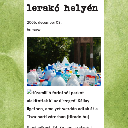
lerakó helyén
2006. december 03.
humusz
Húszmillió forintból parkot
alakítottak ki az újszegedi Kállay
ligetben, amelyet szerdán adtak át a
Tisza-parti városban [Hirado.hu]
Szentgyörgyi Pál, Szeged gazdasági