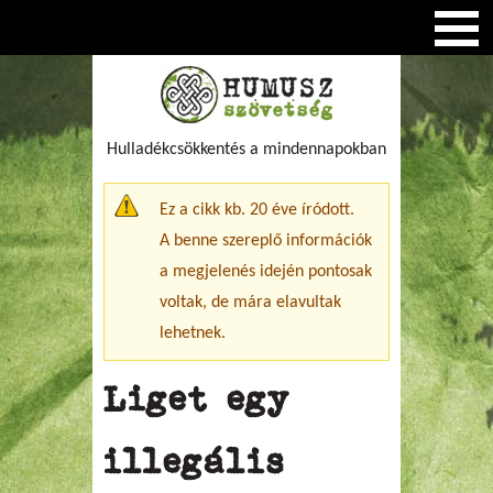
Hulladékcsökkentés a mindennapokban
Figyelmeztető üzenet
Ez a cikk kb. 20 éve íródott.
A benne szereplő információk
a megjelenés idején pontosak
voltak, de mára elavultak
lehetnek.
Liget egy
illegális