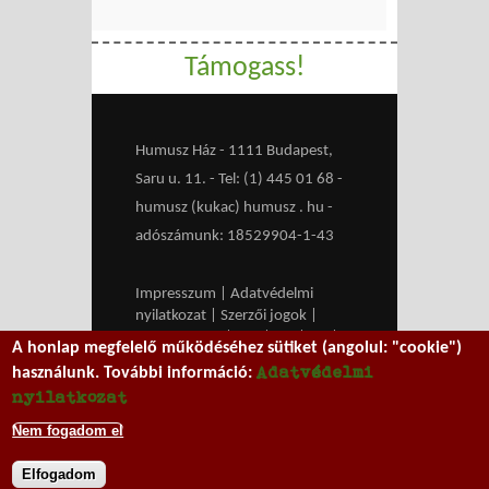
Támogass!
Humusz Ház - 1111 Budapest,
Saru u. 11. - Tel: (1) 445 01 68 -
humusz (kukac) humusz . hu -
adószámunk: 18529904-1-43
Impresszum
|
Adatvédelmi
nyilatkozat
|
Szerzői jogok
|
Médiaajánlat
|
RSS
|
HU
|
EN
|
A honlap megfelelő működéséhez sütiket (angolul: "cookie")
belépés
Adatvédelmi
használunk. További információ:
We work with
MXGuarddog
to
nyilatkozat
prevent spam.
Nem fogadom el
Elfogadom