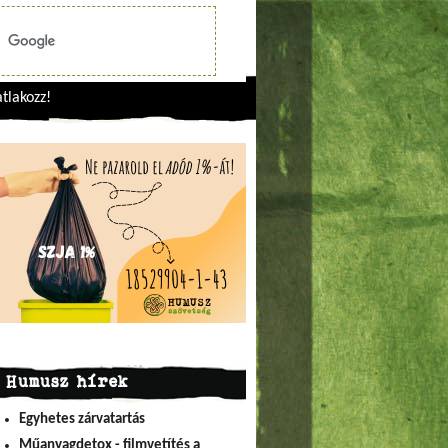
tlakozz!
Humusz hírek
Egyhetes zárvatartás
Műanyagdetox - filmvetítés a