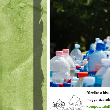
Füzetke a kisk
magyarázatok
Komposztálni