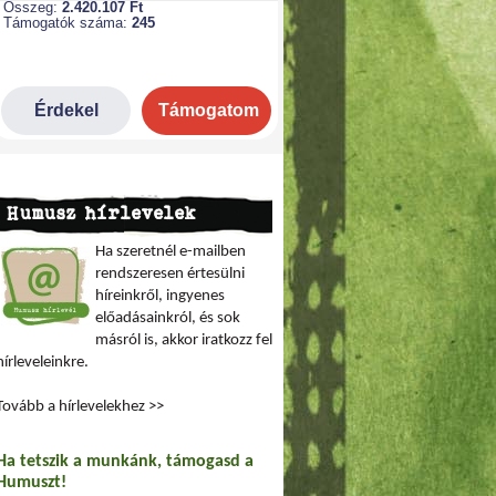
Humusz hírlevelek
Ha szeretnél e-mailben
rendszeresen értesülni
híreinkről, ingyenes
előadásainkról, és sok
másról is, akkor iratkozz fel
hírleveleinkre.
Tovább a hírlevelekhez >>
Ha tetszik a munkánk, támogasd a
Humuszt!