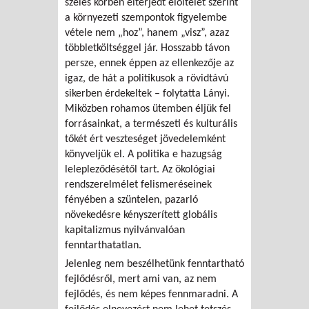
széles körben elterjedt előítélet szerint
a környezeti szempontok figyelembe
vétele nem „hoz”, hanem „visz”, azaz
többletköltséggel jár. Hosszabb távon
persze, ennek éppen az ellenkezője az
igaz, de hát a politikusok a rövidtávú
sikerben érdekeltek – folytatta Lányi.
Miközben rohamos ütemben éljük fel
forrásainkat, a természeti és kulturális
tőkét ért veszteséget jövedelemként
könyveljük el. A politika e hazugság
lelepleződésétől tart. Az ökológiai
rendszerelmélet felismeréseinek
fényében a szüntelen, pazarló
növekedésre kényszerített globális
kapitalizmus nyilvánvalóan
fenntarthatatlan.
Jelenleg nem beszélhetünk fenntartható
fejlődésről, mert ami van, az nem
fejlődés, és nem képes fennmaradni. A