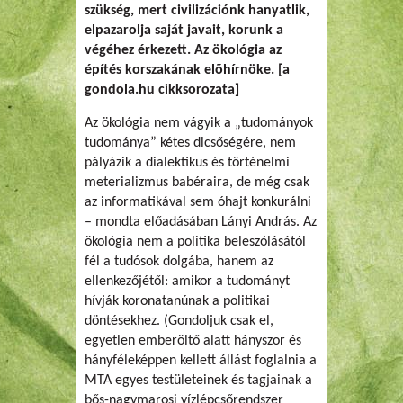
szükség, mert civilizációnk hanyatlik,
elpazarolja saját javait, korunk a
végéhez érkezett. Az ökológia az
építés korszakának elõhírnöke. [a
gondola.hu cikksorozata]
Az ökológia nem vágyik a „tudományok
tudománya” kétes dicsőségére, nem
pályázik a dialektikus és történelmi
meterializmus babéraira, de még csak
az informatikával sem óhajt konkurálni
– mondta előadásában Lányi András. Az
ökológia nem a politika beleszólásától
fél a tudósok dolgába, hanem az
ellenkezőjétől: amikor a tudományt
hívják koronatanúnak a politikai
döntésekhez. (Gondoljuk csak el,
egyetlen emberöltő alatt hányszor és
hányféleképpen kellett állást foglalnia a
MTA egyes testületeinek és tagjainak a
bős-nagymarosi vízlépcsőrendszer