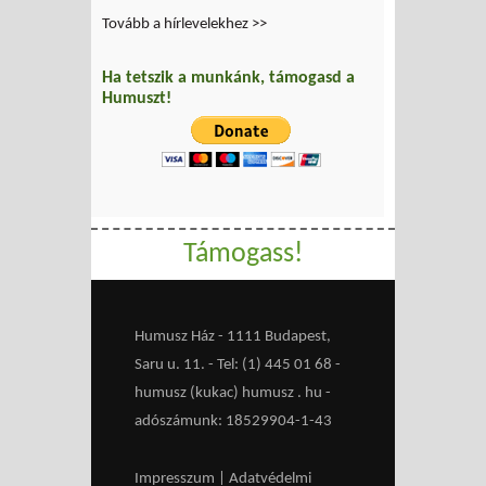
Tovább a hírlevelekhez >>
Ha tetszik a munkánk, támogasd a
Humuszt!
Támogass!
Humusz Ház - 1111 Budapest,
Saru u. 11. - Tel: (1) 445 01 68 -
humusz (kukac) humusz . hu -
adószámunk: 18529904-1-43
Impresszum
|
Adatvédelmi