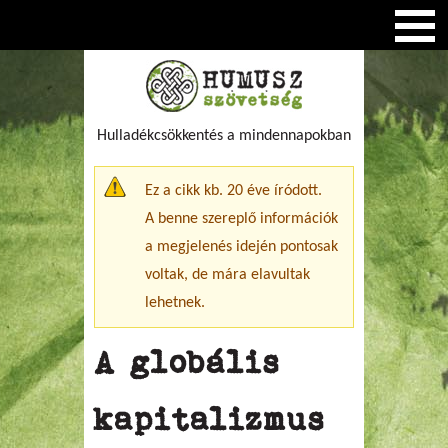
Hulladékcsökkentés a mindennapokban
Figyelmeztető üzenet
Ez a cikk kb. 20 éve íródott.
A benne szereplő információk
a megjelenés idején pontosak
voltak, de mára elavultak
lehetnek.
A globális
kapitalizmus