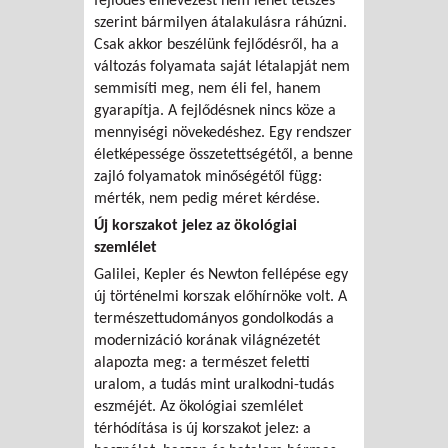
fejlődés elnevezést nem lehet tetszés
szerint bármilyen átalakulásra ráhúzni.
Csak akkor beszélünk fejlődésről, ha a
változás folyamata saját létalapját nem
semmisíti meg, nem éli fel, hanem
gyarapítja. A fejlődésnek nincs köze a
mennyiségi növekedéshez. Egy rendszer
életképessége összetettségétől, a benne
zajló folyamatok minőségétől függ:
mérték, nem pedig méret kérdése.
Új korszakot jelez az ökológiai
szemlélet
Galilei, Kepler és Newton fellépése egy
új történelmi korszak előhírnöke volt. A
természettudományos gondolkodás a
modernizáció korának világnézetét
alapozta meg: a természet feletti
uralom, a tudás mint uralkodni-tudás
eszméjét. Az ökológiai szemlélet
térhódítása is új korszakot jelez: a