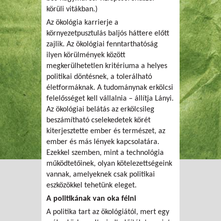
körüli vitákban.)
Az ökológia karrierje a
környezetpusztulás baljós háttere előtt
zajlik. Az ökológiai fenntarthatóság
ilyen körülmények között
megkerülhetetlen kritériuma a helyes
politikai döntésnek, a tolerálható
életformáknak. A tudománynak erkölcsi
felelősséget kell vállalnia – állítja Lányi.
Az ökológiai belátás az erkölcsileg
beszámítható cselekedetek körét
kiterjesztette ember és természet, az
ember és más lények kapcsolatára.
Ezekkel szemben, mint a technológia
működtetőinek, olyan kötelezettségeink
vannak, amelyeknek csak politikai
eszközökkel tehetünk eleget.
A politikának van oka félni
A politika tart az ökológiától, mert egy