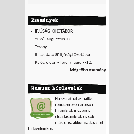
Események
IFJÚSÁGI ÖKOTÁBOR
2026. augusztus 07.
Terény
II. Laudato Si' Ifjúsági Ökotábor
Palócföldön - Terény, aug. 7-12.
Még több esemény
Humusz hírlevelek
Ha szeretnél e-mailben
rendszeresen értesülni
híreinkről, ingyenes
előadásainkról, és sok
másról is, akkor iratkozz fel
hírleveleinkre.