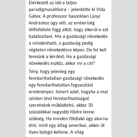
Elérkezett az idő a teljes
paradigmaváltásra – jelentette ki Vida
Gábor. A professzor hasonlóan Lányi
Andráshoz úgy véli, az emberiség
létfeltétele függ attól, hogy sikerül-e ezt
tudatosítani. Ma a gazdasági növekedés
a mindenható, a gazdaság pedig
végtelen növekedésre képes. De fel kell
tennünk a kérdést: Ha a gazdasági
növekedés eszköz, akkor mi a cél?
Tény, hogy jelenleg egy
fenntarthatatlan gazdasági növekedés
egy fenntarthatatlan fogyasztást
eredményez. Ismert adat, hogyha a mai
szinten lévő fenntarthatóságot
szeretnénk működtetni, akkor 30
százalékkal nagyobb földre lenne
szükség. Ha minden földlakó úgy akarna
élni, mint egy átlag amerikai, akkor öt
ilyen bolygó kellene. A világ