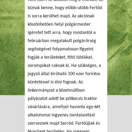
bíznak benne, hogy előbb-utóbb Fertőd
is sorra kerülhet majd. Az akciónak
köszönhetően helyi polgármester
ígéretet tett arra, hogy mostantól a
februárban megalakult polgárőrség
segítségével folyamatosan figyelni
fogják a területeket, tiltó táblákat,
sorompókat raknak ki. Ha szükséges, a
jegyző által kiróható 100 ezer forintos
büntetéssel is élni fognak. Az
önkormányzat a közelmúltban
pályázatot adott be pótkocsis traktor
vásárlására, amellyel havonta egy-két
alkalommal ingyenes lomtalanítást
szerveznek majd Sarród, Fertőújlak és
Nyárliget területén. Ha mégsem