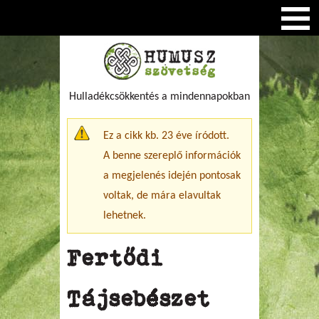
Hulladékcsökkentés a mindennapokban
Figyelmeztető üzenet
Ez a cikk kb. 23 éve íródott.
A benne szereplő információk
a megjelenés idején pontosak
voltak, de mára elavultak
lehetnek.
Fertődi
Tájsebészet