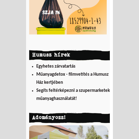
Humusz hírek
Egyhetes zárvatartás
Műanyagdetox - filmvetítés a Humusz
Ház kertjében
Segíts feltérképezni a szupermarketek
műanyaghasználatát!
Adományozz!