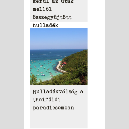
kerül az utak
mellől
összegyűjtött
hulladék
eltakarítása
Hulladékválság a
thaiföldi
paradicsomban