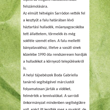
felszámolására.
Az elmúlt hétvégén Sarródon vették fel
a kesztyűt a falu határában lévő
háztartási hulladék, műanyagzacskóba
tett állattetem, törmelék és még
sokféle szemét ellen. A falu melletti
bányatavakhoz, illetve a vasúti sínek
közelébe 1990 óta rendszeresen hordják
a hulladékot a környező településekről
is.
A helyi tájsebészek Boda Gabriella
tanárnő segítségével márciustól
folyamatosan járták a vidéket,
felmérték a tennivalókat. A sarródi
önkormányzat mindenben segítségükre
volt, ezért itt kezdték meg a munkát, de