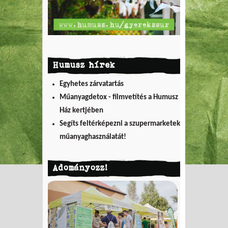
Humusz hírek
Egyhetes zárvatartás
Műanyagdetox - filmvetítés a Humusz
Ház kertjében
Segíts feltérképezni a szupermarketek
műanyaghasználatát!
Adományozz!