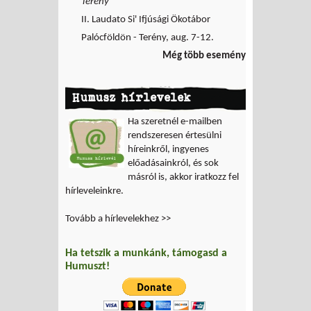
Terény
II. Laudato Si' Ifjúsági Ökotábor
Palócföldön - Terény, aug. 7-12.
Még több esemény
Humusz hírlevelek
Ha szeretnél e-mailben
rendszeresen értesülni
híreinkről, ingyenes
előadásainkról, és sok
másról is, akkor iratkozz fel
hírleveleinkre.
Tovább a hírlevelekhez >>
Ha tetszik a munkánk, támogasd a
Humuszt!