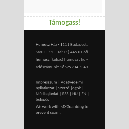
Támogass!
Humusz Ház - 1111 Budapest,
Saru u. 11. - Tel: (1) 445 01 68 -
humusz (kukac) humusz . hu -
adószámunk: 18529904-1-43
Impresszum
|
Adatvédelmi
nyilatkozat
|
Szerzői jogok
|
Médiaajánlat
|
RSS
|
HU
|
EN
|
belépés
We work with
MXGuarddog
to
prevent spam.