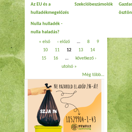
Az EU és a
Szekcióbeszámolók
Gazdas
hulladékmegelőzés
ösztö
Nulla hulladék -
nulla haladás?
Oldalak
« első
‹ előző
…
8
9
10
11
12
13
14
15
16
…
következő ›
utolsó »
Még több...