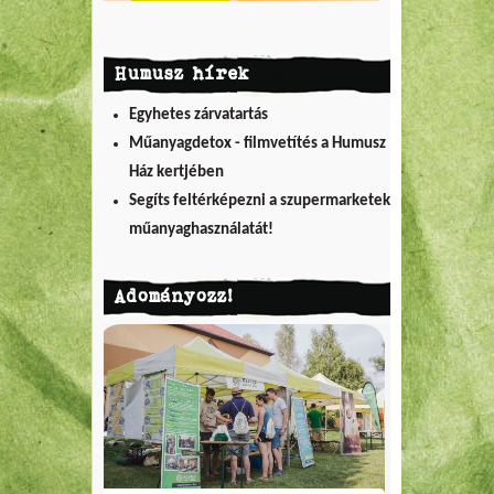
Humusz hírek
Egyhetes zárvatartás
Műanyagdetox - filmvetítés a Humusz
Ház kertjében
Segíts feltérképezni a szupermarketek
műanyaghasználatát!
Adományozz!