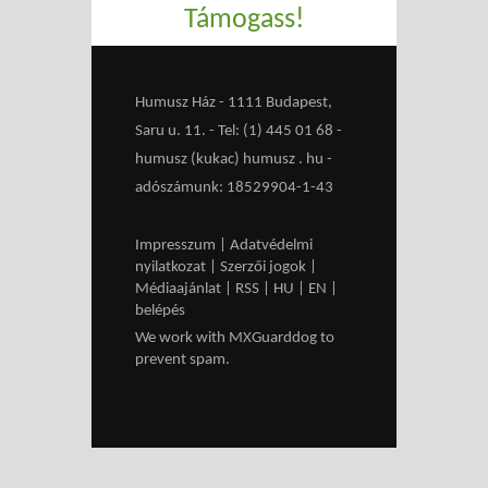
Támogass!
Humusz Ház - 1111 Budapest,
Saru u. 11. - Tel: (1) 445 01 68 -
humusz (kukac) humusz . hu -
adószámunk: 18529904-1-43
Impresszum
|
Adatvédelmi
nyilatkozat
|
Szerzői jogok
|
Médiaajánlat
|
RSS
|
HU
|
EN
|
belépés
We work with
MXGuarddog
to
prevent spam.