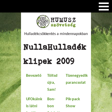
Hulladékcsökkentés a mindennapokban
NullaHulladék
klipek 2009
Bevezető
Töltsd
Tizenegyedik
újra,
parancsolat
Sam!
UFOkáink
Bon-
Pik-pack
is látni
bon
Show