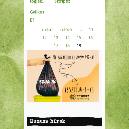
fogják...
Sztriptíz
Gyilkos-
E?
Oldalak
« első
‹ előző
…
11
12
13
14
15
16
17
18
19
Humusz hírek