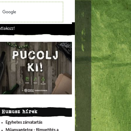
tlakozz!
Humusz hírek
Egyhetes zárvatartás
Műanyagdetox - filmvetítés a