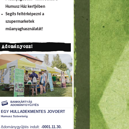
Humusz Ház kertjében
Segíts feltérképezni a
szupermarketek
műanyaghasználatát!
Adományozz!