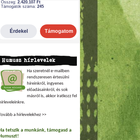
Humusz hírlevelek
Ha szeretnél e-mailben
rendszeresen értesülni
híreinkről, ingyenes
előadásainkról, és sok
másról is, akkor iratkozz fel
hírleveleinkre.
Tovább a hírlevelekhez >>
Ha tetszik a munkánk, támogasd a
Humuszt!