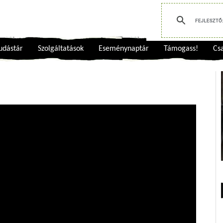
udástár
Szolgáltatások
Eseménynaptár
Támogass!
Csa