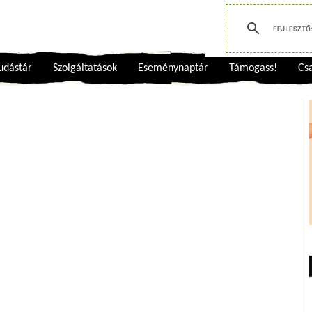
udástár
Szolgáltatások
Eseménynaptár
Támogass!
Csa