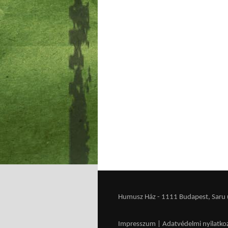
Humusz Ház - 1111 Budapest, Saru u.
Impresszum
|
Adatvédelmi nyilatko