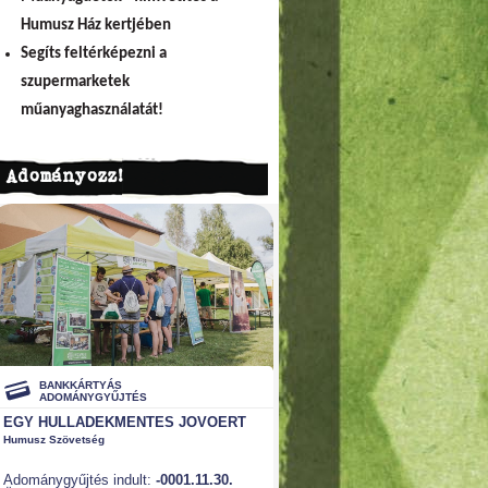
Humusz Ház kertjében
Segíts feltérképezni a
szupermarketek
műanyaghasználatát!
Adományozz!