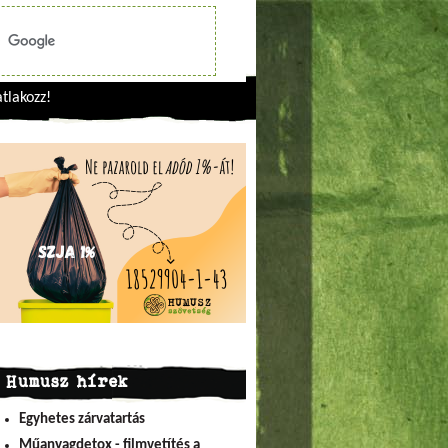
tlakozz!
Humusz hírek
Egyhetes zárvatartás
Műanyagdetox - filmvetítés a