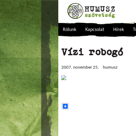
Rólunk
Kapcsolat
Hírek
T
Vízi robogó
2007. november 25.
humusz
Share