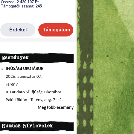
Események
IFJÚSÁGI ÖKOTÁBOR
2026. augusztus 07.
Terény
II. Laudato Si' Ifjúsági Ökotábor
Palócföldön - Terény, aug. 7-12.
Még több esemény
Humusz hírlevelek