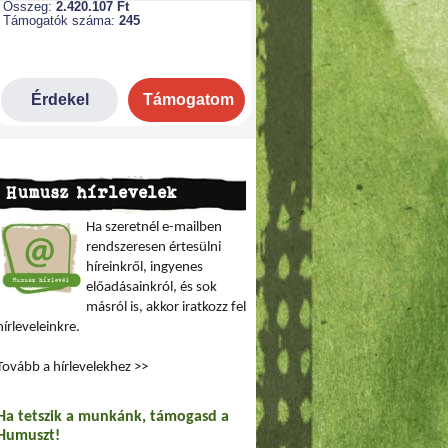
Humusz hírlevelek
Ha szeretnél e-mailben
rendszeresen értesülni
híreinkről, ingyenes
előadásainkról, és sok
másról is, akkor iratkozz fel
hírleveleinkre.
Tovább a hírlevelekhez >>
Ha tetszik a munkánk, támogasd a
Humuszt!