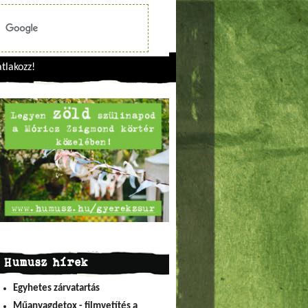
tlakozz!
Humusz hírek
Egyhetes zárvatartás
Műanyagdetox - filmvetítés a