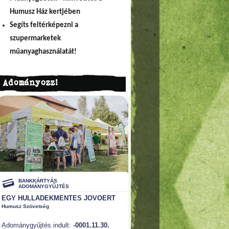
Humusz Ház kertjében
Segíts feltérképezni a
szupermarketek
műanyaghasználatát!
Adományozz!