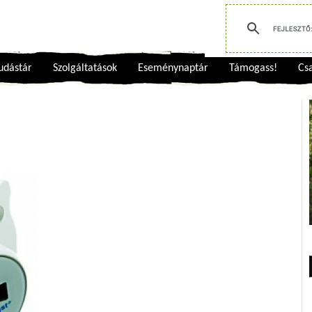
udástár
Szolgáltatások
Eseménynaptár
Támogass!
Csa