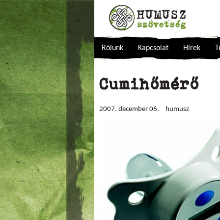
Rólunk
Kapcsolat
Hírek
T
Cumihőmérő
2007. december 06.
humusz