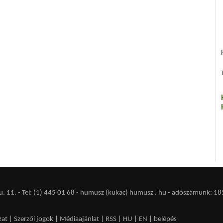
 11. - Tel: (1) 445 01 68 - humusz (kukac) humusz . hu -
adószámunk: 18
zat
|
Szerzői jogok
|
Médiaajánlat
|
RSS
|
HU
|
EN
|
belépés