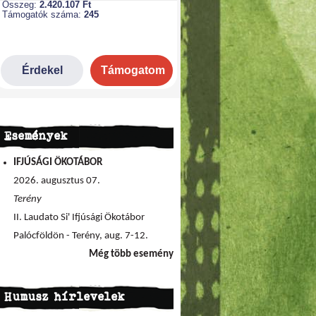
Események
IFJÚSÁGI ÖKOTÁBOR
2026. augusztus 07.
Terény
II. Laudato Si' Ifjúsági Ökotábor
Palócföldön - Terény, aug. 7-12.
Még több esemény
Humusz hírlevelek