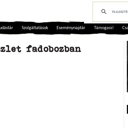
udástár
Szolgáltatások
Eseménynaptár
Támogass!
Csa
szlet fadobozban