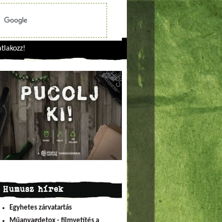
tlakozz!
Humusz hírek
Egyhetes zárvatartás
Műanyagdetox - filmvetítés a