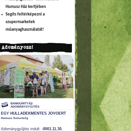
Humusz Ház kertjében
Segíts feltérképezni a
szupermarketek
műanyaghasználatát!
Adományozz!