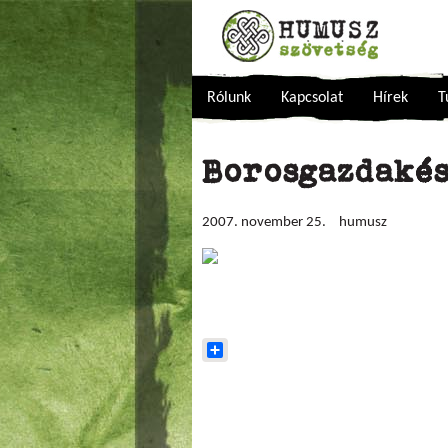
Rólunk
Kapcsolat
Hírek
T
Borosgazdaké
2007. november 25.
humusz
Share