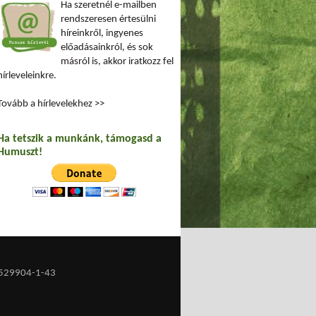
Ha szeretnél e-mailben
rendszeresen értesülni
híreinkről, ingyenes
előadásainkról, és sok
másról is, akkor iratkozz fel
hírleveleinkre.
Tovább a hírlevelekhez >>
Ha tetszik a munkánk, támogasd a
Humuszt!
529904-1-43