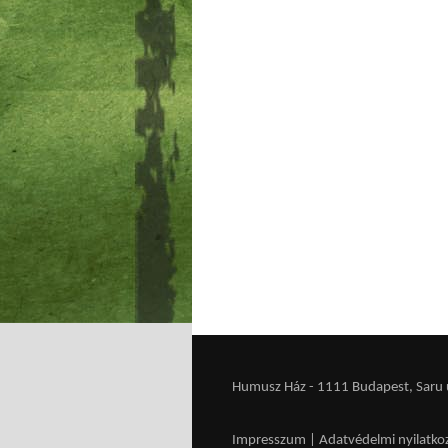
Humusz Ház - 1111 Budapest, Saru u.
Impresszum
|
Adatvédelmi nyilatko