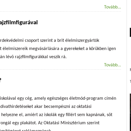
Tovább...
jzfilmfigurával
érdekvédelmi csoport szerint a brit élelmiszergyártók
zott élelmiszereik megvásárlására a gyerekeket a körükben igen
n lévõ rajzfilmfigurákkal veszik rá.
Tovább...
?
b iskolával egy cég, amely egészséges életmód-program címén
divathirdetéseket akar becsempészni az oktatási
helyezne el, amiért az iskolák egy fillért sem kapnának, sõt
rongál egy plakátot. Az Oktatási Minisztérium szerint