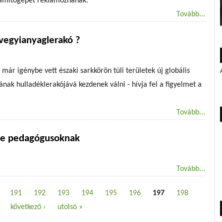
számítógépet reklámoznának.
Tovább...
s vegyianyaglerakó ?
 már igénybe vett északi sarkkörön túli területek új globális
rának hulladéklerakójává kezdenek válni - hívja fel a figyelmet a
Tovább...
le pedagógusoknak
Tovább...
191
192
193
194
195
196
197
198
következő ›
utolsó »