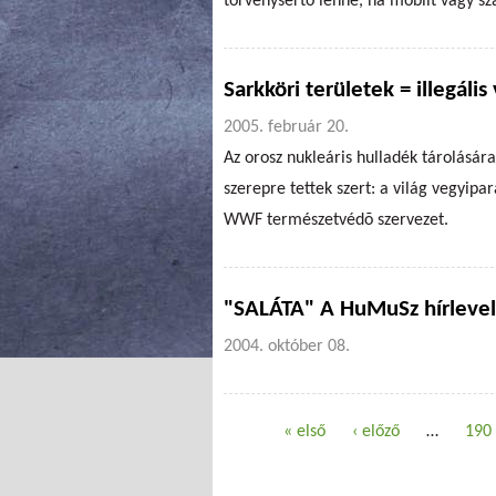
törvénysértõ lenne, ha mobilt vagy 
Sarkköri területek = illegáli
2005. február 20.
Az orosz nukleáris hulladék tárolására
szerepre tettek szert: a világ vegyipa
WWF természetvédõ szervezet.
"SALÁTA" A HuMuSz hírleve
2004. október 08.
« első
‹ előző
…
190
Oldalak