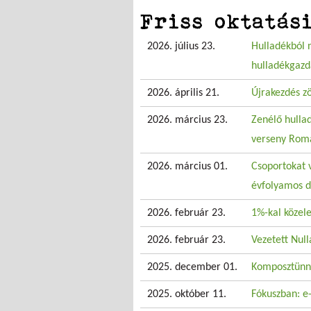
Friss oktatás
2026. július 23.
Hulladékból 
hulladékgazd
2026. április 21.
Újrakezdés z
2026. március 23.
Zenélő hullad
verseny Rom
2026. március 01.
Csoportokat 
évfolyamos d
2026. február 23.
1%-kal közel
2026. február 23.
Vezetett Nul
2025. december 01.
Komposztünne
2025. október 11.
Fókuszban: e-