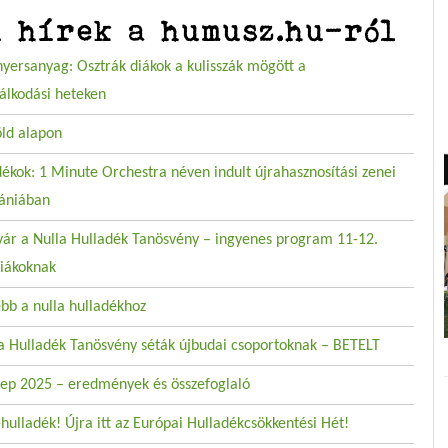
i hírek a humusz.hu-ról
nyersanyag: Osztrák diákok a kulisszák mögött a
álkodási heteken
öld alapon
ékok: 1 Minute Orchestra néven indult újrahasznosítási zenei
ániában
vár a Nulla Hulladék Tanösvény – ingyenes program 11-12.
iákoknak
ebb a nulla hulladékhoz
la Hulladék Tanösvény séták újbudai csoportoknak – BETELT
p 2025 – eredmények és összefoglaló
hulladék! Újra itt az Európai Hulladékcsökkentési Hét!