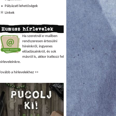
Pályázati lehetőségek
Linkek
Humusz hírlevelek
Ha szeretnél e-mailben
rendszeresen értesülni
híreinkről, ingyenes
előadásainkról, és sok
másról is, akkor iratkozz fel
hírleveleinkre.
Tovább a hírlevelekhez >>