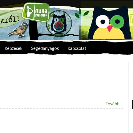
Képzések
Segédanyagok
Kapcsolat
Tovább...