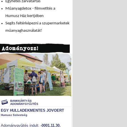
Egyhetes zárvatartás
Műanyagdetox - filmvetítés a
Humusz Ház kertjében
Segíts feltérképezni a szupermarketek
műanyaghasználatát!
Adományozz!