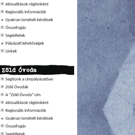
Aktualitások régiónként
Regionális információk
Gyakran ismételt kérdések
Összefogás
Segédletek
Pályázati lehetőségek
Linkek
Zöld Óvoda
Segítünk a címpályázatban
Zöld Óvodák
A "Zöld Óvoda" cím
Aktualitások régiónként
Regionális információk
Gyakran ismételt kérdések
Összefogás
Segédletek