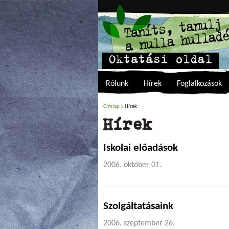
Rólunk
Hírek
Foglalkozások
Címlap
» Hírek
Jelenlegi hely
Hírek
Iskolai előadások
2006. október 01.
Szolgáltatásaink
2006. szeptember 26.