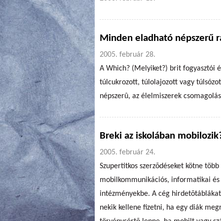
Minden eladható népszerű ra
2005. február 28.
A Which? (Melyiket?) brit fogyasztói 
túlcukrozott, túlolajozott vagy túlsó
népszerû, az élelmiszerek csomagolásá
Breki az iskolában mobilozik
2005. február 24.
Szupertitkos szerzõdéseket kötne töb
mobilkommunikációs, informatikai és 
intézményekbe. A cég hirdetõtáblákat 
nekik kellene fizetni, ha egy diák meg