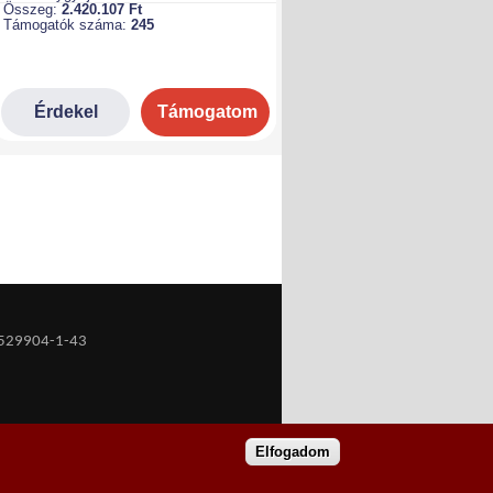
529904-1-43
Elfogadom