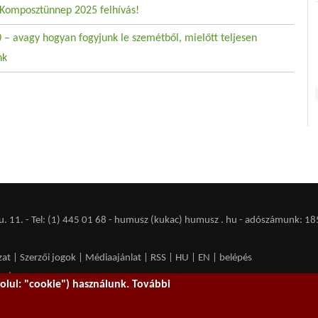
Komposztünnep 2025 felhívás!
 – avagy hogyan fogyjunk le szemétből, mielőtt teljesen
nk
 11. - Tel: (1) 445 01 68 - humusz (kukac) humusz . hu -
adószámunk: 18
zat
|
Szerzői jogok
|
Médiaajánlat
|
RSS
|
HU
|
EN
|
belépés
ent spam.
lul: "cookie") használunk. További