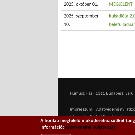
2025. október 01.
MEGJELENT: 
2025. szeptember
Kukadiéta 2.0
10.
belefulladná
Humusz Ház - 1111 Budapest, Saru u.
Impresszum
|
Adatvédelmi nyilatko
We work with
MXGuarddog
to prev
A honlap megfelelő működéséhez sütiket (ango
információ:
Adatvédelmi nyilatkozat