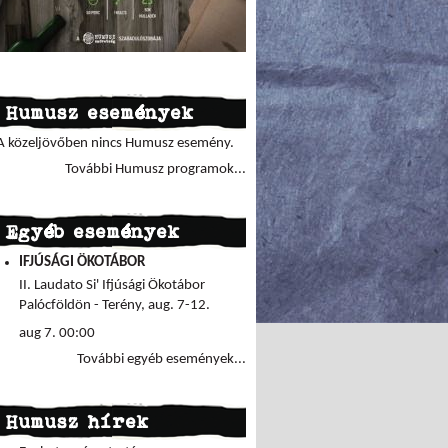
Humusz események
A közeljövőben nincs Humusz esemény.
További Humusz programok...
Egyéb események
IFJÚSÁGI ÖKOTÁBOR
II. Laudato Si' Ifjúsági Ökotábor
Palócföldön - Terény, aug. 7-12.
aug 7. 00:00
További egyéb események...
Humusz hírek