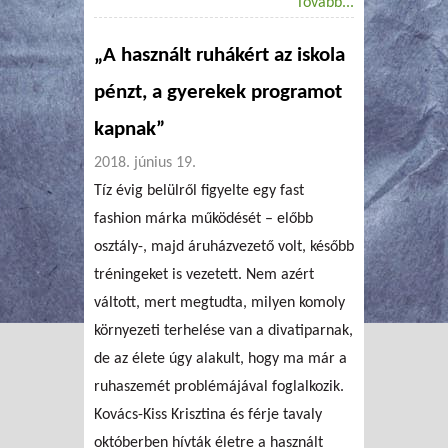
Tovább...
„A használt ruhákért az iskola
pénzt, a gyerekek programot
kapnak”
2018. június 19.
Tíz évig belülről figyelte egy fast
fashion márka működését – előbb
osztály-, majd áruházvezető volt, később
tréningeket is vezetett. Nem azért
váltott, mert megtudta, milyen komoly
környezeti terhelése van a divatiparnak,
de az élete úgy alakult, hogy ma már a
ruhaszemét problémájával foglalkozik.
Kovács-Kiss Krisztina és férje tavaly
októberben hívták életre a használt