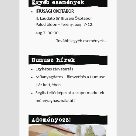
Egyéb események
IFJÚSÁGI ÖKOTÁBOR
II. Laudato Si' Ifjúsági Ökotábor
Palócföldön - Terény, aug. 7-12.
aug 7. 00:00
További egyéb események...
Humusz hírek
Egyhetes zárvatartás
Műanyagdetox - filmvetítés a Humusz
Ház kertjében
Segíts feltérképezni a szupermarketek
műanyaghasználatát!
Adományozz!