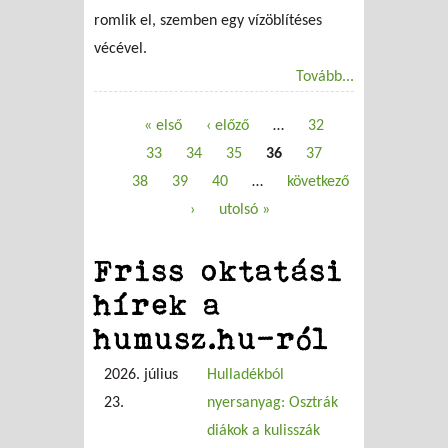
romlik el, szemben egy vízöblítéses
vécével.
Tovább...
« első
‹ előző
…
32
Oldalak
33
34
35
36
37
38
39
40
…
következő
›
utolsó »
Friss oktatási
hírek a
humusz.hu-ról
2026. július
Hulladékból
23.
nyersanyag: Osztrák
diákok a kulisszák