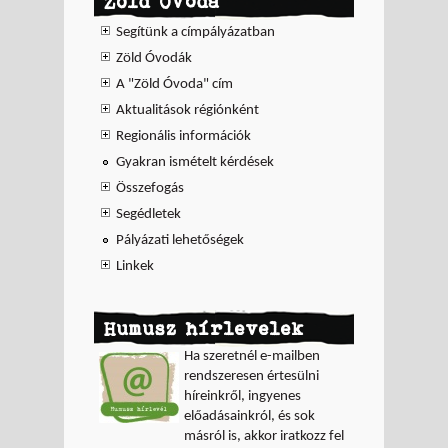
Zöld Óvoda
Segítünk a címpályázatban
Zöld Óvodák
A "Zöld Óvoda" cím
Aktualitások régiónként
Regionális információk
Gyakran ismételt kérdések
Összefogás
Segédletek
Pályázati lehetőségek
Linkek
Humusz hírlevelek
Ha szeretnél e-mailben
rendszeresen értesülni
híreinkről, ingyenes
előadásainkról, és sok
másról is, akkor iratkozz fel