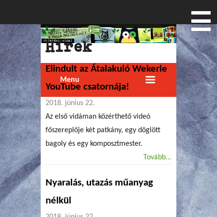
Címlap
» Hírek
Jelenlegi hely
Hírek
Elindult az Átalakuló Wekerle
Menu
YouTube csatornája!
2018. június 22.
Az első vidáman közérthető videó
főszereplője két patkány, egy döglött
bagoly és egy komposztmester.
Tovább...
Nyaralás, utazás műanyag
nélkül
2018. június 22.