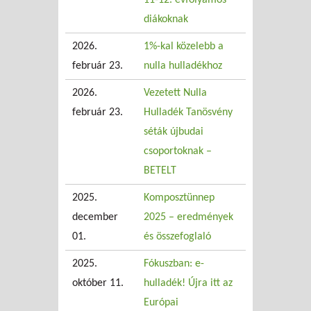
diákoknak
2026.
1%-kal közelebb a
február 23.
nulla hulladékhoz
2026.
Vezetett Nulla
február 23.
Hulladék Tanösvény
séták újbudai
csoportoknak –
BETELT
2025.
Komposztünnep
december
2025 – eredmények
01.
és összefoglaló
2025.
Fókuszban: e-
október 11.
hulladék! Újra itt az
Európai