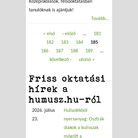
Középiskolások, felsőoktatásban
tanulóknak is ajánljuk!
Tovább...
« első
‹ előző
…
181
Oldalak
182
183
184
185
186
187
188
189
…
következő ›
utolsó »
Friss oktatási
hírek a
humusz.hu-ról
2026. július
Hulladékból
23.
nyersanyag: Osztrák
diákok a kulisszák
mögött a