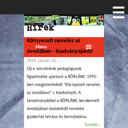
Címlap
» Hírek
Jelenlegi hely
Hírek
Környezeti nevelés az
Menu
óvodában - kiadványajánló
2010. január 02.
Újra szeretnénk pedagógusok
figyelmébe ajánlani a KÖRLÁNC 1995-
ben megjelentetett "Környezeti nevelés
az óvodában" c kiadványát. A
tanulmánykötet a KÖRLÁNC kecskeméti
óvodájában kialakított nevelési
gyakorlat leírása és bemutatása.
Tovább...