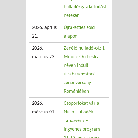
hulladékgazdálkodási
heteken
2026. április
Újrakezdés zöld
21.
alapon
2026.
Zenélő hulladékok: 1
március 23.
Minute Orchestra
néven indult
újrahasznosítási
zenei verseny
Romániában
2026.
Csoportokat vár a
március 01.
Nulla Hulladék
Tanösvény –
ingyenes program
11-12. évfolyamos