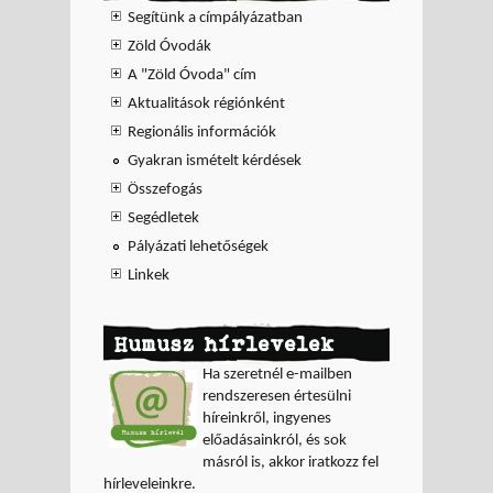
Segítünk a címpályázatban
Zöld Óvodák
A "Zöld Óvoda" cím
Aktualitások régiónként
Regionális információk
Gyakran ismételt kérdések
Összefogás
Segédletek
Pályázati lehetőségek
Linkek
Humusz hírlevelek
Ha szeretnél e-mailben
rendszeresen értesülni
híreinkről, ingyenes
előadásainkról, és sok
másról is, akkor iratkozz fel
hírleveleinkre.