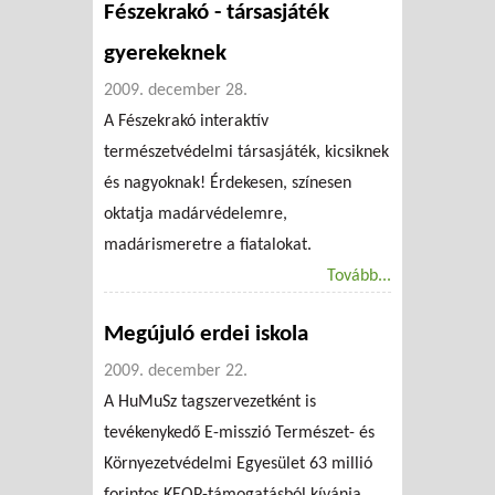
Fészekrakó - társasjáték
gyerekeknek
2009. december 28.
A Fészekrakó interaktív
természetvédelmi társasjáték, kicsiknek
és nagyoknak! Érdekesen, színesen
oktatja madárvédelemre,
madárismeretre a fiatalokat.
Tovább...
Megújuló erdei iskola
2009. december 22.
A HuMuSz tagszervezetként is
tevékenykedő E-misszió Természet- és
Környezetvédelmi Egyesület 63 millió
forintos KEOP-támogatásból kívánja