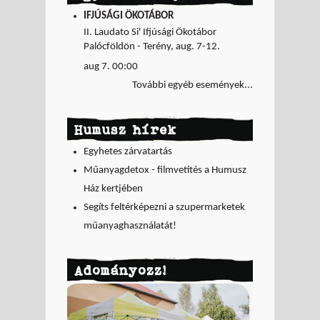
IFJÚSÁGI ÖKOTÁBOR
II. Laudato Si' Ifjúsági Ökotábor
Palócföldön - Terény, aug. 7-12.
aug 7. 00:00
További egyéb események...
Humusz hírek
Egyhetes zárvatartás
Műanyagdetox - filmvetítés a Humusz
Ház kertjében
Segíts feltérképezni a szupermarketek
műanyaghasználatát!
Adományozz!