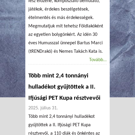
lesz élőzene, komposztáló bemutató,
játékok, érdekes beszélgetések,
ételmentés és más érdekességek.
Megmutatjuk mit tehetsz Földlakóként
az egyetlen bolygónkért. Az idén 30
éves Humusszal ünnepel Bartus Marci
(tRENDrakó) és Nemes Takách Kata is.
Tovább...
Több mint 2,4 tonnányi
hulladékot gyűjtöttek a II.
Ifjúsági PET Kupa résztvevői
2025. július 31.
Több mint 2,4 tonnányi hulladékot
gyűjtöttek a II. Ifjúsági PET Kupa
résztvevői, a 110 diák és önkéntes az