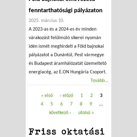
fenntarthatósági pályázaton
2025. március 10.
A 2023-as és a 2024-es év minden
várakozást felülmúló sikerei nyomán
idén ismét meghirdeti a Föld bajnokai
pályázatot a Dunántúl, Pest vármegye
és Budapest áramhálózatát üzemeltető
energiacég, az E.ON Hungária Csoport.
Tovább...
« első
‹ előző
1
2
3
Oldalak
4
5
6
7
8
9
…
következő ›
utolsó »
Friss oktatási