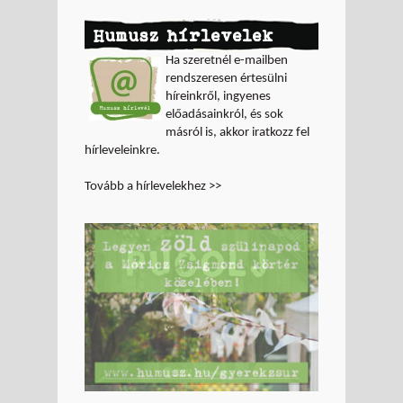
Humusz hírlevelek
Ha szeretnél e-mailben
rendszeresen értesülni
híreinkről, ingyenes
előadásainkról, és sok
másról is, akkor iratkozz fel
hírleveleinkre.
Tovább a hírlevelekhez >>