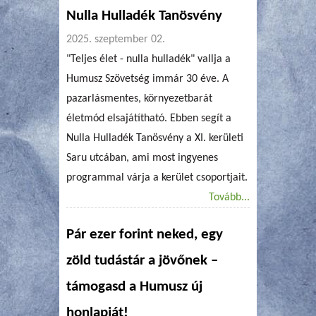
Nulla Hulladék Tanösvény
2025. szeptember 02.
"Teljes élet - nulla hulladék" vallja a
Humusz Szövetség immár 30 éve. A
pazarlásmentes, környezetbarát
életmód elsajátítható. Ebben segít a
Nulla Hulladék Tanösvény a XI. kerületi
Saru utcában, ami most ingyenes
programmal várja a kerület csoportjait.
Tovább...
Pár ezer forint neked, egy
zöld tudástár a jövőnek –
támogasd a Humusz új
honlapját!