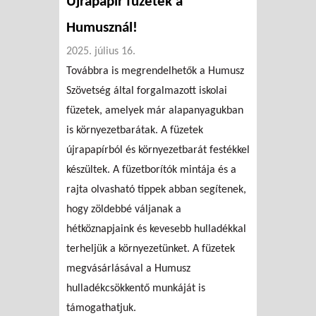
Újrapapír füzetek a
Humusznál!
2025. július 16.
Továbbra is megrendelhetők a Humusz
Szövetség által forgalmazott iskolai
füzetek, amelyek már alapanyagukban
is környezetbarátak. A füzetek
újrapapírból és környezetbarát festékkel
készültek. A füzetborítók mintája és a
rajta olvasható tippek abban segítenek,
hogy zöldebbé váljanak a
hétköznapjaink és kevesebb hulladékkal
terheljük a környezetünket. A füzetek
megvásárlásával a Humusz
hulladékcsökkentő munkáját is
támogathatjuk.