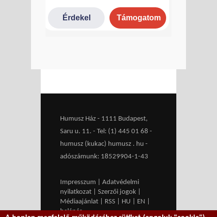
Humusz Ház - 1111 Budapest,
Saru u. 11. - Tel: (1) 445 01 68 -
humusz (kukac) humusz . hu -
adószámunk: 18529904-1-43
Impresszum
|
Adatvédelmi
nyilatkozat
|
Szerzői jogok
|
Médiaajánlat
|
RSS
|
HU
|
EN
|
belépés