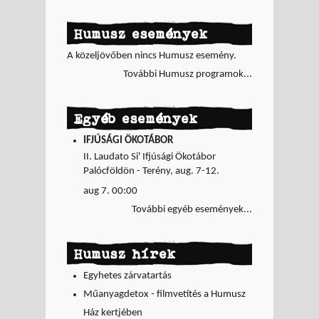
Humusz események
A közeljövőben nincs Humusz esemény.
További Humusz programok...
Egyéb események
IFJÚSÁGI ÖKOTÁBOR
II. Laudato Si' Ifjúsági Ökotábor
Palócföldön - Terény, aug. 7-12.
aug 7. 00:00
További egyéb események...
Humusz hírek
Egyhetes zárvatartás
Műanyagdetox - filmvetítés a Humusz
Ház kertjében