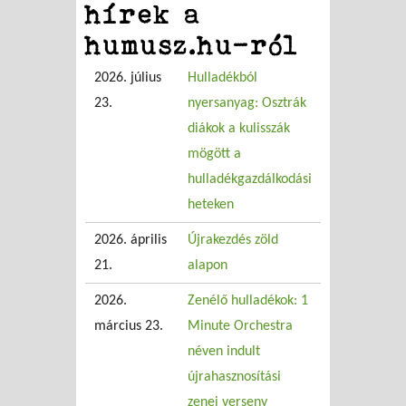
hírek a
humusz.hu-ról
2026. július
Hulladékból
23.
nyersanyag: Osztrák
diákok a kulisszák
mögött a
hulladékgazdálkodási
heteken
2026. április
Újrakezdés zöld
21.
alapon
2026.
Zenélő hulladékok: 1
március 23.
Minute Orchestra
néven indult
újrahasznosítási
zenei verseny