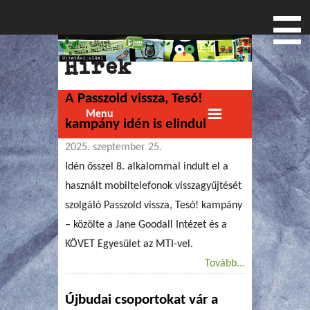
Címlap
» Hírek
Jelenlegi hely
Hírek
A Passzold vissza, Tesó!
Menu
kampány idén is elindul
2025. szeptember 25.
Idén ősszel 8. alkalommal indult el a
használt mobiltelefonok visszagyűjtését
szolgáló Passzold vissza, Tesó! kampány
– közölte a Jane Goodall Intézet és a
KÖVET Egyesület az MTI-vel.
Tovább...
Újbudai csoportokat vár a