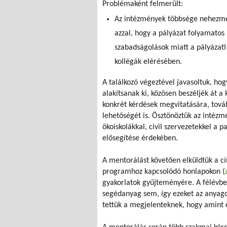
Problémaként felmerült:
Az intézmények többsége nehezmé
azzal, hogy a pályázat folyamatos
szabadságolások miatt a pályázat
kollégák elérésében.
A találkozó végeztével javasoltuk, ho
alakítsanak ki, közösen beszéljék át a
konkrét kérdések megvitatására, továb
lehetőségét is. Ösztönöztük az intézm
ökoiskolákkal, civil szervezetekkel a
elősegítése érdekében.
A mentorálást követően elküldtük a cí
programhoz kapcsolódó honlapokon (
gyakorlatok gyűjteményére. A félévb
segédanyag sem, így ezeket az anyago
tettük a megjelenteknek, hogy amint 