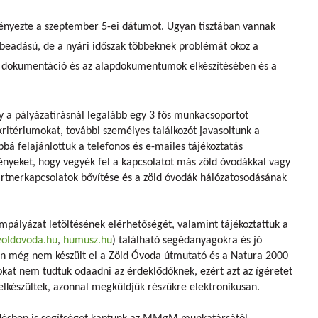
nyezte a szeptember 5-ei dátumot. Ugyan tisztában vannak
 beadású, de a nyári időszak többeknek problémát okoz a
i dokumentáció és az alapdokumentumok elkészítésében és a
gy a pályázatírásnál legalább egy 3 fős munkacsoportot
 kritériumokat, további személyes találkozót javasoltunk a
bá felajánlottuk a telefonos és e-mailes tájékoztatás
ényeket, hogy vegyék fel a kapcsolatot más zöld óvodákkal vagy
 partnerkapcsolatok bővítése és a zöld óvodák hálózatosodásának
mpályázat letöltésének elérhetőségét, valamint tájékoztattuk a
zoldovoda.hu
,
humusz.hu
) található segédanyagokra és jó
en még nem készült el a Zöld Óvoda útmutató és a Natura 2000
kat nem tudtuk odaadni az érdeklődőknek, ezért azt az ígéretet
elkészültek, azonnal megküldjük részükre elektronikusan.