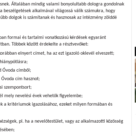
vésnek. Általában mindig valami bonyolultabb dologra gondolnak
a beszélgetések alkalmával világossá válik számukra, hogy
rűbb dolgok is számítanak és hasznosak az intézmény zölddé
an formai és tartalmi vonatkozású kérdések egyaránt
tban. Többek között érdekelte a résztvevőket:
rábban elnyert címet, ha az ezt igazoló oklevél elveszett;
hiánypótlásra;
d Óvoda címből;
d Óvoda cím hasznot;
ési szempontsort;
nél mely nevelési évek vehetők figyelembe;
 a kritériumok igazolásához, ezeket milyen formában és
ézségek, pl. ha a nevelőtestület, vagy az alkalmazotti közösség
ésében;