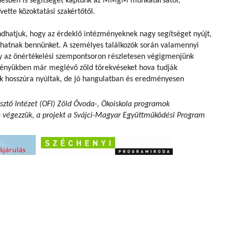
désben is segítséget kaptunk az MMgM munkatársától,
vette közoktatási szakértőtől.
hatjuk, hogy az érdeklő intézményeknek nagy segítséget nyújt,
ívhatnak bennünket. A személyes találkozók során valamennyi
y az önértékelési szempontsoron részletesen végigmenjünk
ményükben már meglévő zöld törekvéseket hova tudják
iók hosszúra nyúltak, de jó hangulatban és eredményesen
sztő Intézet (OFI) Zöld Óvoda-, Ökoiskola programok
n végezzük,
a projekt a Svájci-Magyar Együttműködési Program