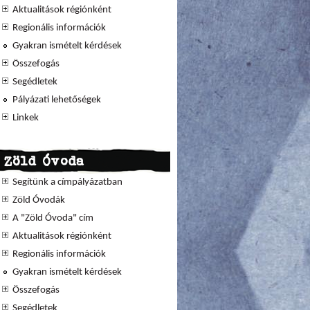
Aktualitások régiónként
Regionális információk
Gyakran ismételt kérdések
Összefogás
Segédletek
Pályázati lehetőségek
Linkek
Zöld Óvoda
Segítünk a címpályázatban
Zöld Óvodák
A "Zöld Óvoda" cím
Aktualitások régiónként
Regionális információk
Gyakran ismételt kérdések
Összefogás
Segédletek