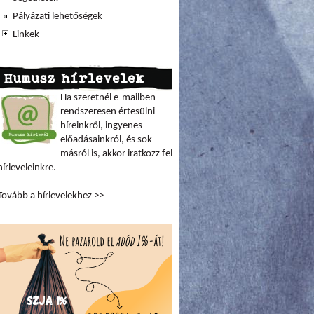
Pályázati lehetőségek
Linkek
Humusz hírlevelek
Ha szeretnél e-mailben
rendszeresen értesülni
híreinkről, ingyenes
előadásainkról, és sok
másról is, akkor iratkozz fel
hírleveleinkre.
Tovább a hírlevelekhez >>