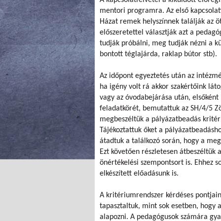
mentori programra. Az első kapcsolat
Házat remek helyszínnek találják az öt
előszeretettel választják azt a pedagó
tudják próbálni, meg tudják nézni a k
bontott téglajárda, raklap bútor stb).
Az időpont egyeztetés után az intézm
ha igény volt rá akkor szakértőink lá
vagy az óvodabejárása után, elsőként
feladatkörét, bemutattuk az SH/4/5 Zö
megbeszéltük a pályázatbeadás kritér
Tájékoztattuk őket a pályázatbeadás
átadtuk a találkozó során, hogy a meg
Ezt követően részletesen átbeszéltük a
önértékelési szempontsort is. Ehhez s
elkészített előadásunk is.
A kritériumrendszer kérdéses pontjain
tapasztaltuk, mint sok esetben, hogy
alapozni. A pedagógusok számára gya