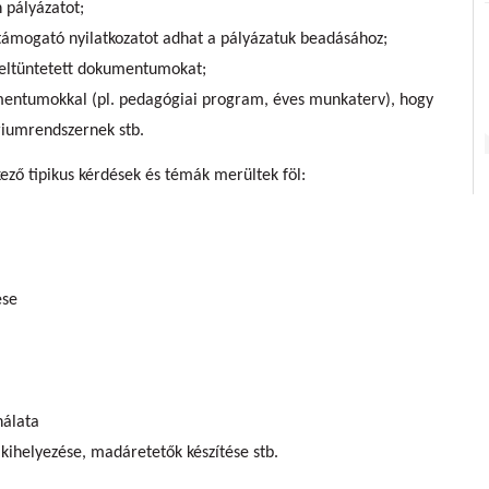
 pályázatot;
i támogató nyilatkozatot adhat a pályázatuk beadásához;
 feltüntetett dokumentumokat;
umentumokkal (pl. pedagógiai program, éves munkaterv), hogy
riumrendszernek stb.
ező tipikus kérdések és témák merültek föl:
ése
nálata
 kihelyezése, madáretetők készítése stb.