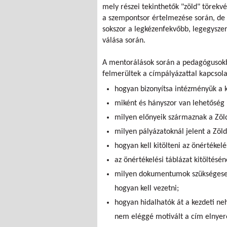
mely részei tekinthetők "zöld" törek
a szempontsor értelmezése során, de 
sokszor a legkézenfekvőbb, legegysze
válása során.
A mentorálások során a pedagógusokb
felmerültek a címpályázattal kapcsola
hogyan bizonyítsa intézményük a ko
miként és hányszor van lehetőség 
milyen előnyeik származnak a Zöl
milyen pályázatoknál jelent a Zöl
hogyan kell kitölteni az önértékel
az önértékelési táblázat kitöltésé
milyen dokumentumok szükségesek
hogyan kell vezetni;
hogyan hidalhatók át a kezdeti neh
nem eléggé motivált a cím elnyer