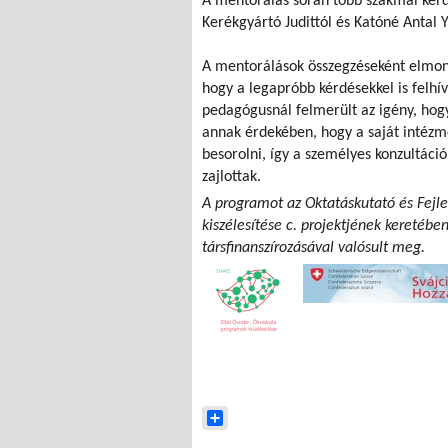
A mentorálás során több szakmai kér
Kerékgyártó Judittól és Katóné Antal Y
A mentorálások összegzéseként elmond
hogy a legapróbb kérdésekkel is felh
pedagógusnál felmerült az igény, hog
annak érdekében, hogy a saját intéz
besorolni, így a személyes konzultác
zajlottak.
A programot az Oktatáskutató és Fejle
kiszélesítése c. projektjének keretébe
társfinanszírozásával valósult meg.
Share