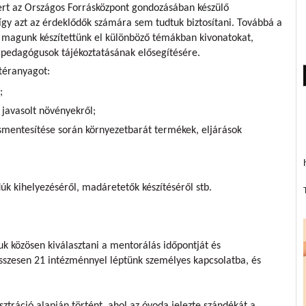
ert az Országos Forrásközpont gondozásában készülő
gy azt az érdeklődők számára sem tudtuk biztosítani. Továbbá a
 magunk készítettünk el különböző témákban kivonatokat,
 pedagógusok tájékoztatásának elősegítésére.
téranyagot:
;
javasolt növényekről;
smentesítése során környezetbarát termékek, eljárások
úk kihelyezéséről, madáretetők készítéséről stb.
k közösen kiválasztani a mentorálás időpontját és
szesen 21 intézménnyel léptünk személyes kapcsolatba, és
isztráció alapján történt, ahol az óvoda jelezte szándékát a