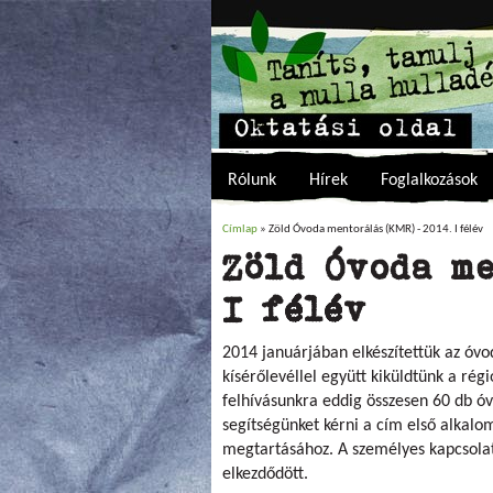
Rólunk
Hírek
Foglalkozások
Címlap
» Zöld Óvoda mentorálás (KMR) - 2014. I félév
Jelenlegi hely
Zöld Óvoda me
I félév
2014 januárjában elkészítettük az óvo
kísérőlevéllel együtt kiküldtünk a rég
felhívásunkra eddig összesen 60 db óv
segítségünket kérni a cím első alkal
megtartásához. A személyes kapcsolat
elkezdődött.