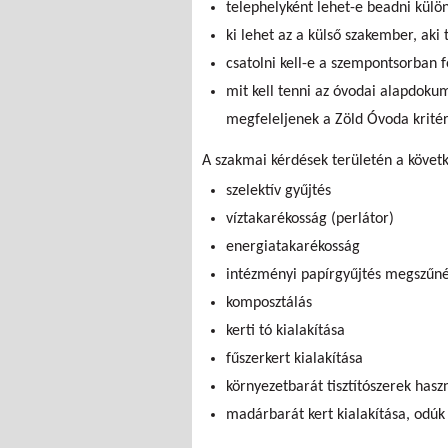
telephelyként lehet-e beadni külön
ki lehet az a külső szakember, ak
csatolni kell-e a szempontsorban
mit kell tenni az óvodai alapdok
megfeleljenek a Zöld Óvoda krité
A szakmai kérdések területén a követk
szelektív gyűjtés
víztakarékosság (perlátor)
energiatakarékosság
intézményi papírgyűjtés megszűn
komposztálás
kerti tó kialakítása
fűszerkert kialakítása
környezetbarát tisztítószerek hasz
madárbarát kert kialakítása, odúk