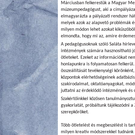
Márciusban felkerestük a Magyar Me
múzeumpedagógust, aki a címpályázato
elmagyarázta a pályázati rendszer hát
melyek azok az alapvető problémák és
milyen módon lehet azokat kiküszöbölni
elmondta, hogy mi az, amire érdemes 
A pedagógusoknak szóló Saláta hírle
intézmények számára hasznosítható jó
ötleteket. Ezeket az információkat nem
honlapunkra is folyamatosan felkerül.
összeállítását tevékenységi körönként
központok elérhetőségeinek adatbázis
szakirodalmat, oktatóanyagokat, móds
juttatni az érdeklődő intézmények és
Szakértőinkkel közösen tanulmányoztu
gyakorlatát, próbáltunk tájékozódni a 
szerepköröket.
Több ötletelést és megbeszélést is ta
milyen kreatív módszerekkel tudnánk s