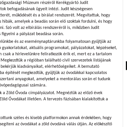
zőgazdasági Múzeum részéről Kerékgyártó Judit
k befogadásának ügyeit intézi. Judit készségesen
terét, működését és a bírálat rendszerét. Megvitattuk, hogy
 hibák, amelyek a beadás során elő szoktak fordulni, és hogy
. Szó volt az elbírálás rendszeréről is, miközben Judit
figyelni a pályázat beadása során.
velünkbe és az eseménynaptárunkba folyamatosan gyűjtjük az
 gyakorlatokat, aktuális programokat, pályázatokat, képzéseket,
 csak a hírlevelünkre feliratkozók érik el, mert ez a tartalom
 Megkezdtük a régióban található civil szervezetek listájának
, bekérjük kiadványaikat, elérhetőségeiket. A bemutató
ba építését megkezdtük, gyűjtjük az óvodákkal kapcsolatos
zertani anyagokat, amelyeket a mentorálas során el tudunk
 óvópedagógusai számára.
k a Zöld Óvoda címpályázatot. Megnéztük az előző évek
Zöld Óvodákat illetően. A tervezés fázisában kialakítottuk a
rtottunk széles és kisebb platformokon annak érdekében, hogy
egíteni az óvodákat a zöld óvodává válás útján. Az előkészítő