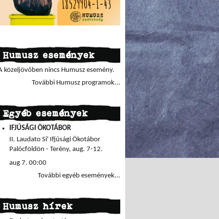
Humusz események
A közeljövőben nincs Humusz esemény.
További Humusz programok...
Egyéb események
IFJÚSÁGI ÖKOTÁBOR
II. Laudato Si' Ifjúsági Ökotábor
Palócföldön - Terény, aug. 7-12.
aug 7. 00:00
További egyéb események...
Humusz hírek