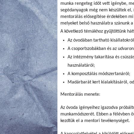
munka rengeteg időt vett igénybe, m
segédanyagok még nem készültek el, í
mentorálás elősegítése érdekében mi
melyeket belső használatra szánunk a
A következő témákhoz gyűjtöttünk hát
Az óvodában tartható kisállatokról
A csoportszobákban és az udvaron 
Az intézmény takarítása és csúszá
használatáról;
A komposztálás módszertanáról;
Madárbarát kert kialakításáról, od
Mentorálás menete:
Az óvoda igényeihez igazodva próbáltu
munkamódszerét. Ebben a félévben ös
kezdtük el a mentori tevékenységet.
A kapcsolatfelvétel a kiküldött előreg