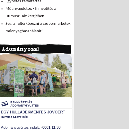
Egyhetes zárvatartás
Műanyagdetox - filmvetítés a
Humusz Ház kertjében
Segíts feltérképezni a szupermarketek
műanyaghasználatát!
Adományozz!