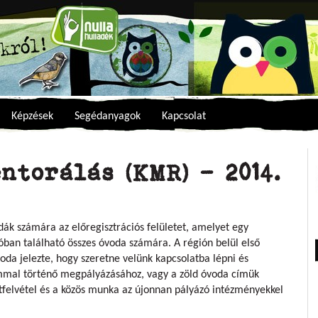
Képzések
Segédanyagok
Kapcsolat
ntorálás (KMR) - 2014.
dák számára az előregisztrációs felületet, amelyet egy
ióban található összes óvoda számára. A régión belül első
oda jelezte, hogy szeretne velünk kapcsolatba lépni és
ommal történő megpályázásához, vagy a zöld óvoda címük
felvétel és a közös munka az újonnan pályázó intézményekkel