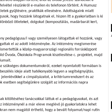
felvétel részünkről e-mailen és telefonon történt. A Humusz
letek gyűjtésére, praktikák ellesésére. Adottságaink miatt
gusok, hogy hozzánk látogatnak el, hiszen itt a gyakorlatban is ki
ülönböző ötleteket, dolgokat (komposztálás, madárbarát kert,
ény pedagógusa/i vagy személyesen látogattak el hozzánk, vagy
togattak el az adott intézménybe. Az intézmény megismerése
 ismertettük a közép-magyarországi regionális forrásközpont
ld Óvoda, Ökoiskola Programok kiszélesítése c. projektet, majd
iumait.
hoz szükséges dokumentumokról, ezeket nyomtatott formában is
beszélés ideje alatt hatékonyabb legyen a segítségnyújtás.
 jelenlévőkkel a címpályázatot, a kritériumrendszert és az
ok esetben segítségünkre szolgált az információs napra
ak kitöltéséhez tanácsokkal láttuk el a pedagógusokat, és azt
 az intézménynél a már eleve meglévő jó gyakorlatokra lehet
kran nem magától érthető, hogy a bevált folyamat/napi rutin