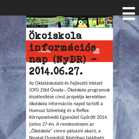
Főoldal
»
Felnőttképzés
» Ökoiskola információs nap
Jelenlegi hely
(NyDR) - 2014.06.27.
Ökoiskola
információs
Menu
nap (NyDR) -
2014.06.27.
Az Oktatáskutató és Fejlesztő Intézet
(OFI) Zöld Óvoda-, Ökoiskola programok
kiszélesítése című projektje keretében
ökoiskola információs napot tartott a
Humusz Szövetség és a Reflex
Környezetvédő Egyesület Győrött 2014.
június 27-én. A rendezvényen az
„Ökoiskola” címre pályázni akaró, a
Nyugat-Dunántúli Régióban található