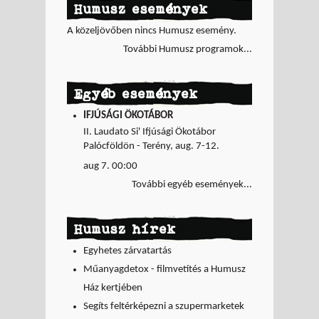
Humusz események
A közeljövőben nincs Humusz esemény.
További Humusz programok...
Egyéb események
IFJÚSÁGI ÖKOTÁBOR
II. Laudato Si' Ifjúsági Ökotábor
Palócföldön - Terény, aug. 7-12.
aug 7. 00:00
További egyéb események...
Humusz hírek
Egyhetes zárvatartás
Műanyagdetox - filmvetítés a Humusz
Ház kertjében
Segíts feltérképezni a szupermarketek