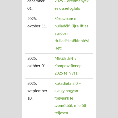
december
2025 – eredmények
01.
és összefoglaló
2025.
Fókuszban: e-
október 11.
hulladék! Újra itt az
Európai
Hulladékcsökkentési
Hét!
2025.
MEGJELENT:
október 01.
Komposztünnep
2025 felhívás!
2025.
Kukadiéta 2.0 –
szeptember
avagy hogyan
10.
fogyjunk le
szemétből, mielőtt
teljesen