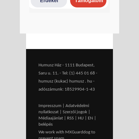
Humusz Ház - 1111 Budapest,
Saru u. 11. - Tel: (1) 445 01 68 -
humusz (kukac) humusz . hu -
adószámunk: 18529904-1-43
Impresszum
|
Adatvédelmi
nyilatkozat
|
Szerzői jogok
|
Médiaajánlat
|
RSS
|
HU
|
EN
|
belépés
We work with
MXGuarddog
to
prevent spam.