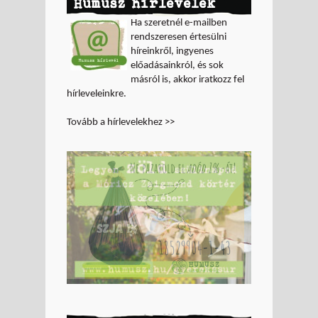
Humusz hírlevelek
Ha szeretnél e-mailben
rendszeresen értesülni
híreinkről, ingyenes
előadásainkról, és sok
másról is, akkor iratkozz fel
hírleveleinkre.
Tovább a hírlevelekhez >>