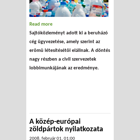
Read more
about Nem épül meg a
Sajtóközleményt adott ki a beruházó
hulladékégető
cég ügyvezetése, amely szerint az
Hajdúböszörményben!
erõmû létesítésétõl elállnak. A döntés
nagy részben a civil szervezetek
lobbimunkájának az eredménye.
A közép-európai
zöldpártok nyilatkozata
2008. február 01. 01:00