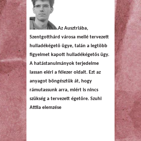
Az Ausztriába,
Szentgotthárd városa mellé tervezett
hulladékégetõ ügye, talán a legtöbb
figyelmet kapott hulladékégetõs ügy.
A hatástanulmányok terjedelme
lassan eléri a félezer oldalt. Ezt az
anyagot böngésztük át, hogy
rámutassunk arra, miért is nincs
szükség a tervezett égetõre.
Szuhi
Attila elemzése