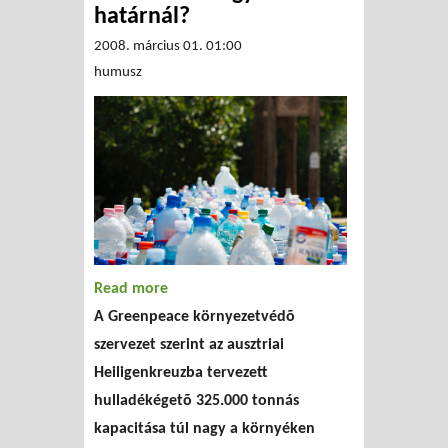
határnál?
2008. március 01. 01:00
humusz
Read more
about Import hulladék is
A Greenpeace környezetvédõ
égne az osztrák-magyar
szervezet szerint az ausztriai
határnál?
Heiligenkreuzba tervezett
hulladékégetõ 325.000 tonnás
kapacitása túl nagy a környéken