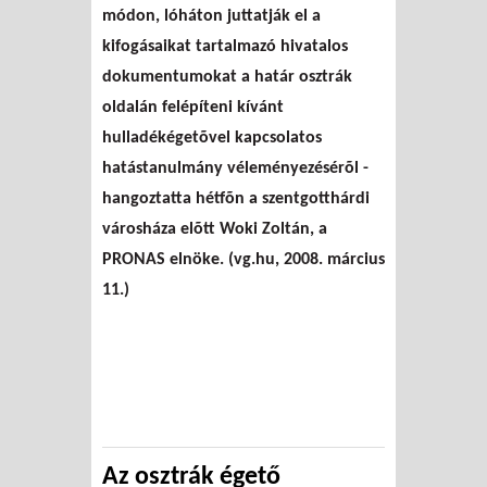
módon, lóháton juttatják el a
levelet
kifogásaikat tartalmazó hivatalos
dokumentumokat a határ osztrák
oldalán felépíteni kívánt
hulladékégetõvel kapcsolatos
hatástanulmány véleményezésérõl -
hangoztatta hétfõn a szentgotthárdi
városháza elõtt Woki Zoltán, a
PRONAS elnöke. (vg.hu, 2008. március
11.)
Az osztrák égető