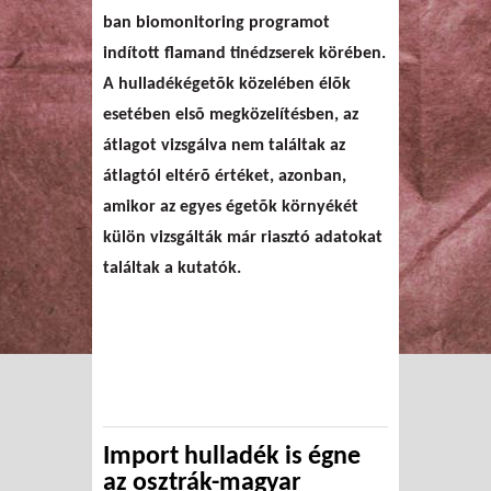
ban biomonitoring programot
indított flamand tinédzserek körében.
A hulladékégetõk közelében élõk
esetében elsõ megközelítésben, az
átlagot vizsgálva nem találtak az
átlagtól eltérõ értéket, azonban,
amikor az egyes égetõk környékét
külön vizsgálták már riasztó adatokat
találtak a kutatók.
Import hulladék is égne
az osztrák-magyar