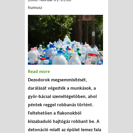
2008. február 01. 01:00
humusz
Read more
about Robbanás a győri
Dezodorok megsemmisítését,
szemétégetőben
darálását végezték a munkások, a
gyõr-bácsai szemétégetõben, ahol
péntek reggel robbanás történt.
Feltehetõen a flakonokból
kiszabaduló hajtógáz robbant be. A
detonáció miatt az épület lemez fala