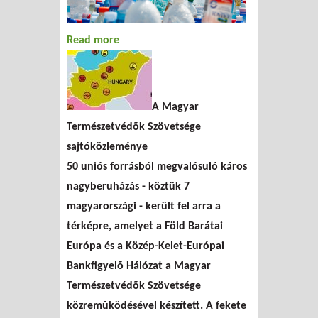
Read more
about 50 európai
nagyberuházás került
feketelistára
A Magyar
Természetvédõk Szövetsége
sajtóközleménye
50 uniós forrásból megvalósuló káros
nagyberuházás - köztük 7
magyarországi - került fel arra a
térképre, amelyet a Föld Barátai
Európa és a Közép-Kelet-Európai
Bankfigyelõ Hálózat a Magyar
Természetvédõk Szövetsége
közremûködésével készített. A fekete