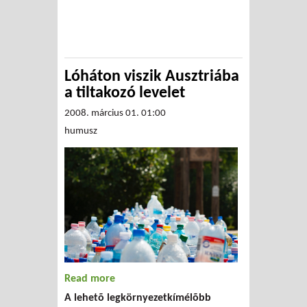
Lóháton viszik Ausztriába
a tiltakozó levelet
2008. március 01. 01:00
humusz
Read more
about Lóháton viszik
A lehetõ legkörnyezetkímélõbb
Ausztriába a tiltakozó