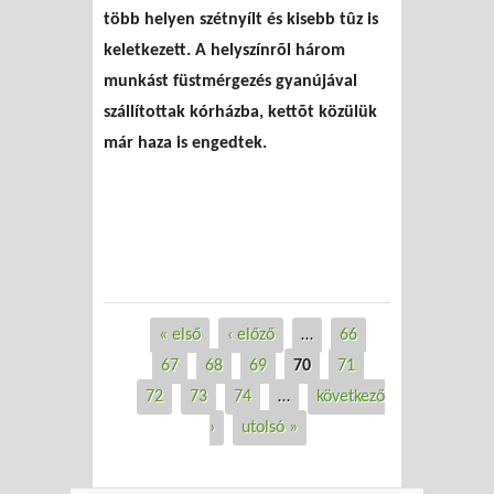
több helyen szétnyílt és kisebb tûz is
keletkezett. A helyszínrõl három
munkást füstmérgezés gyanújával
szállítottak kórházba, kettõt közülük
már haza is engedtek.
« első
‹ előző
…
66
Oldalak
67
68
69
70
71
72
73
74
…
következő
›
utolsó »