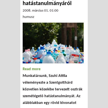
hatástanulmányáról
2008. március 01. 01:00
humusz
Read more
about Az osztrák égető
Munkatársunk, Szuhi Attila
hatástanulmányáról
véleményezte a Szentgotthárd
közvetlen közelébe tervezett osztrák
szemétégetõ hatástanulmányát. Az
alábbiakban egy rövid kivonatot