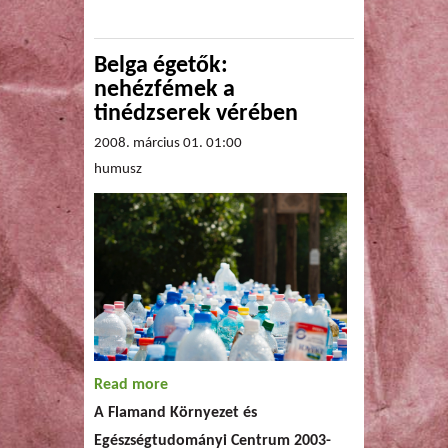
Belga égetők:
nehézfémek a
tinédzserek vérében
2008. március 01. 01:00
humusz
Read more
about Belga égetők:
A Flamand Környezet és
nehézfémek a tinédzserek
Egészségtudományi Centrum 2003-
vérében