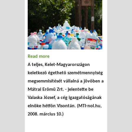
Read more
about Évi 120 ezer tonnányi
A teljes, Kelet-Magyarországon
hulladék elégetését tervezi a
keletkezõ égethetõ szemétmennyiség
Mátrai Erőmű
megsemmisítését vállalná a jövõben a
Mátrai Erõmû Zrt. - jelentette be
Valaska József, a cég igazgatóságának
elnöke hétfõn Visontán. (MTI-nol.hu,
2008. március 10.)