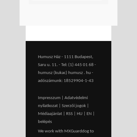
Humusz Ház - 1111 Budapest,
Saru u. 11. - Tel: (1) 445 01 68 -
humusz (kukac) humusz . hu -
adószámunk: 18529904-1-43
Impresszum
|
Adatvédelmi
nyilatkozat
|
Szerzői jogok
|
Médiaajánlat
|
RSS
|
HU
|
EN
|
belépés
We work with
MXGuarddog
to