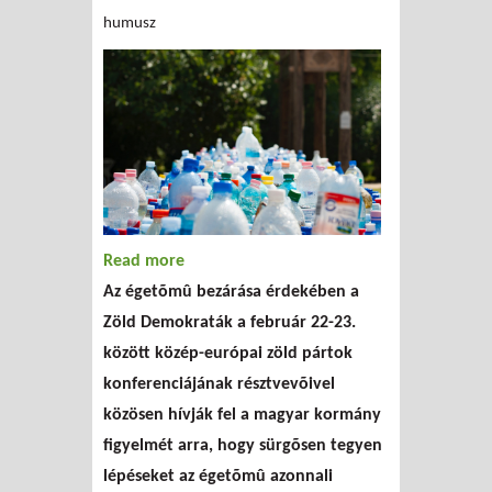
humusz
Read more
about A közép-európai
Az égetõmû bezárása érdekében a
zöldpártok nyilatkozata
Zöld Demokraták a február 22-23.
között közép-európai zöld pártok
konferenciájának résztvevõivel
közösen hívják fel a magyar kormány
figyelmét arra, hogy sürgõsen tegyen
lépéseket az égetõmû azonnali