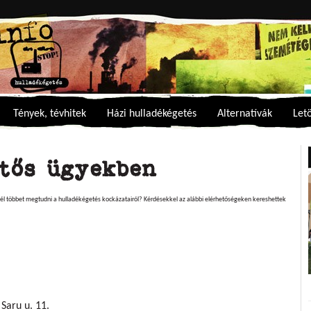
Tények, tévhitek
Házi hulladékégetés
Alternatívák
Let
tős ügyekben
l többet megtudni a hulladékégetés kockázatairól? Kérdésekkel az alábbi elérhetőségeken kereshettek
Saru u. 11.