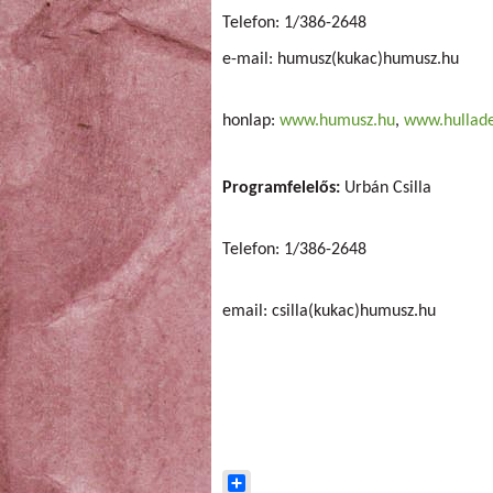
Telefon: 1/386-2648
e-mail: humusz(kukac)humusz.hu
honlap:
www.humusz.hu
,
www.hullade
Programfelelős:
Urbán Csilla
Telefon: 1/386-2648
email: csilla(kukac)humusz.hu
Share