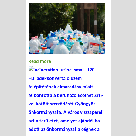
Read more
about Gyöngyösi égető -
szerződésbontás és új égető
Hulladékkonvertáló üzem
a láthatáron
felépítésének elmaradása miatt
felbontotta a beruházó Ecolnet Zrt.-
vel kötött szerzõdését Gyöngyös
önkormányzata. A város visszapereli
azt a területet, amelyet ajándékba
adott az önkormányzat a cégnek a