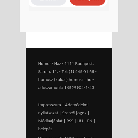
Humusz Ház - 1111 Budapest,
Saru u. 11. - Tel: (1) 445 01 68 -
humusz (kukac) humusz . hu -
adószámunk: 18529904-1-43
Impresszum
|
Adatvédelmi
nyilatkozat
|
Szerzői jogok
|
Médiaajánlat
|
RSS
|
HU
|
EN
|
belépés