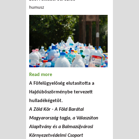
humusz
Read more
about Civil siker
A Fõfelügyelõség elutasította a
Hajdúböszörményben:
Hajdúböszörménybe tervezett
elutasították az égetőt!
hulladékégetõt.
A Zöld Kör - A Föld Barátai
Magyarország tagja, a Válaszúton
Alapítvány és a Balmazújvárosi
Környezetvédelmi Csoport