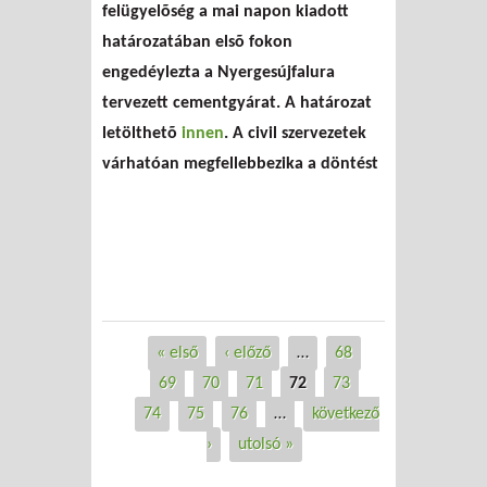
felügyelõség a mai napon kiadott
határozatában elsõ fokon
engedéylezta a Nyergesújfalura
tervezett cementgyárat. A határozat
letölthetõ
innen
. A civil szervezetek
várhatóan megfellebbezika a döntést
« első
‹ előző
…
68
Oldalak
69
70
71
72
73
74
75
76
…
következő
›
utolsó »