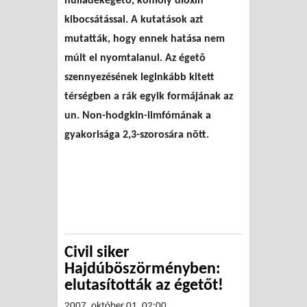
hulladékégetõ, komoly dioxin
kibocsátással. A kutatások azt
mutatták, hogy ennek hatása nem
múlt el nyomtalanul. Az égetõ
szennyezésének leginkább kitett
térségben a rák egyik formájának az
un. Non-hodgkin-limfómának a
gyakorisága 2,3-szorosára nõtt.
Civil siker
Hajdúböszörményben:
elutasították az égetőt!
2007. október 01. 02:00