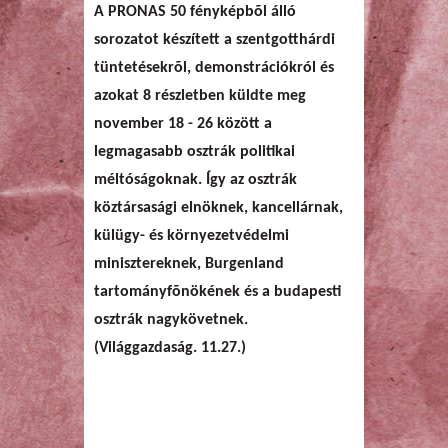
A PRONAS 50 fényképbõl álló
a hulladékégetővel?
sorozatot készített a szentgotthárdi
tüntetésekrõl, demonstrációkról és
azokat 8 részletben küldte meg
november 18 - 26 között a
legmagasabb osztrák politikai
méltóságoknak. Így az osztrák
köztársasági elnöknek, kancellárnak,
külügy- és környezetvédelmi
minisztereknek, Burgenland
tartományfõnökének és a budapesti
osztrák nagykövetnek.
(Világgazdaság. 11.27.)