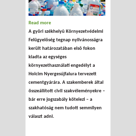
Read more
about A felügyelőség nem
A gyõri székhelyû Környezetvédelmi
tudott mit kezdeni a civilek
Felügyelõség tegnap nyilvánosságra
érveivel
került határozatában elsõ fokon
kiadta az egységes
környezethasználati engedélyt a
Holcim Nyergesújfalura tervezett
cementgyárára. A szakemberek által
összeállított civil szakvéleményekre –
bár erre jogszabály kötelezi – a
szakhatóság nem tudott semmilyen
választ adni.