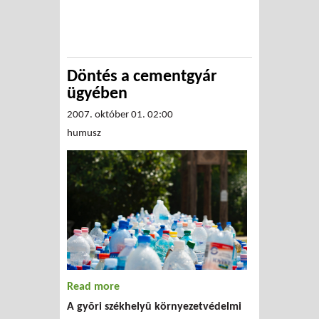
Döntés a cementgyár
ügyében
2007. október 01. 02:00
humusz
Read more
about Döntés a cementgyár
A gyõri székhelyû környezetvédelmi
ügyében