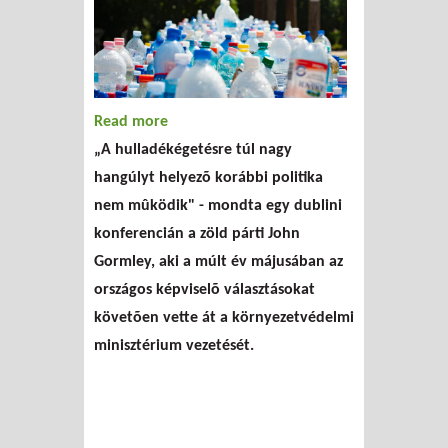
Read more
about Új hulladékkezelési
„A hulladékégetésre túl nagy
politika Írországban?
hangúlyt helyezõ korábbi politika
nem mûködik" - mondta egy dublini
konferencián a zöld párti John
Gormley, aki a múlt év májusában az
országos képviselõ választásokat
követõen vette át a környezetvédelmi
minisztérium vezetését.