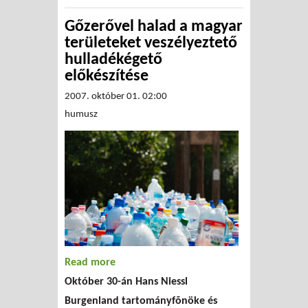
Gőzerővel halad a magyar
területeket veszélyeztető
hulladékégető
előkészítése
2007. október 01. 02:00
humusz
Read more
about Gőzerővel halad a
Október 30-án Hans Niessl
magyar területeket
Burgenland tartományfõnöke és
veszélyeztető hulladékégető