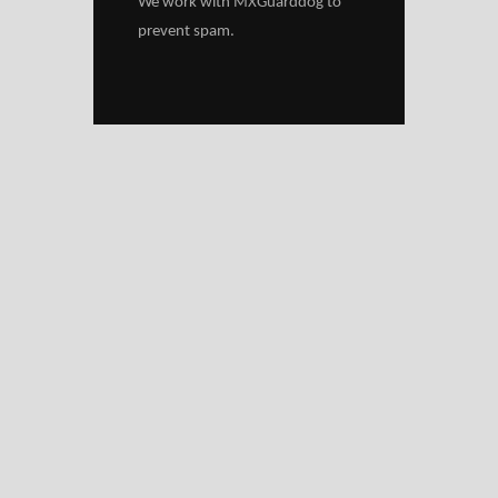
We work with
MXGuarddog
to
prevent spam.