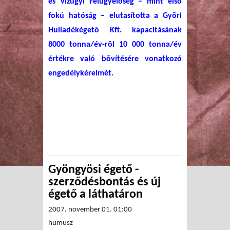
és Vízügyi Felügyelõség – mint elsõ
fokú hatóság – elutasította a Gyõri
Hulladékégetõ Kft. kapacitásának
8000 tonna/év-rõl 10 000 tonna/év
értékre való bõvítésére vonatkozó
engedélykérelmét.
Gyöngyösi égető -
szerződésbontás és új
égető a láthatáron
2007. november 01. 01:00
humusz