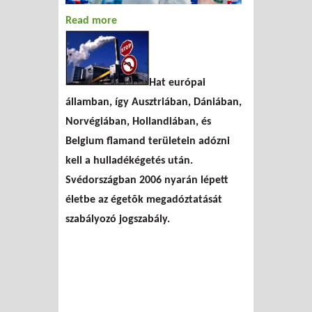
Read more
about Adózni kell az égetés
után
Hat európai
államban, így Ausztriában, Dániában,
Norvégiában, Hollandiában, és
Belgium flamand területein adózni
kell a hulladékégetés után.
Svédországban 2006 nyarán lépett
életbe az égetõk megadóztatását
szabályozó jogszabály.