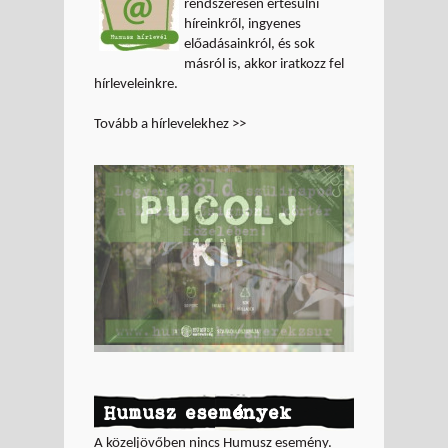
rendszeresen értesülni
híreinkről, ingyenes
előadásainkról, és sok
másról is, akkor iratkozz fel
hírleveleinkre.
Tovább a hírlevelekhez >>
Humusz események
A közeljövőben nincs Humusz esemény.