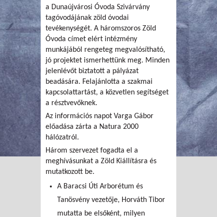
a Dunaújvárosi Óvoda Szivárvány
tagóvodájának zöld óvodai
tevékenységét. A háromszoros Zöld
Óvoda címet elért intézmény
munkájából rengeteg megvalósítható,
jó projektet ismerhettünk meg. Minden
jelenlévőt biztatott a pályázat
beadására. Felajánlotta a szakmai
kapcsolattartást, a közvetlen segítséget
a résztvevőknek.
Az információs napot Varga Gábor
előadása zárta a Natura 2000
hálózatról.
Három szervezet fogadta el a
meghívásunkat a Zöld Kiállításra és
mutatkozott be.
A Baracsi Úti Arborétum és
Tanösvény vezetője, Horváth Tibor
mutatta be elsőként, milyen