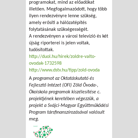
programokat, mind az előadókat
illetően. Megfogalmazódott, hogy több
ilyen rendezvényre lenne szükség,
amely erősíti a hálózatépítés
folytatásának szükségességét.
A rendezvényen a városi televízió és két
újság riporterei is jelen voltak,
tudósítottak.
http://duol.hu/hirek/zoldre-valto-
ovodak-1732598
http://www.dstv.hu/tipp/zold-ovoda
A
programot az Oktatáskutató és
Fejlesztő Intézet (OFI) Zöld Óvoda-,
Ökoiskola programok kiszélesítése c.
projektjének keretében végezzük,
a
projekt a Svájci-Magyar Együttműködési
Program társfinanszírozásával valósult
meg.