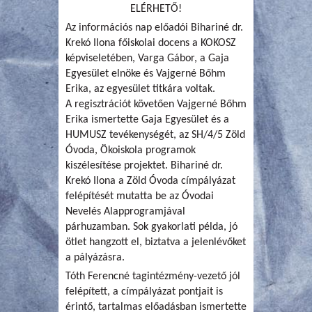
ELÉRHETŐ!
Az információs nap előadói Bihariné dr.
Krekó Ilona főiskolai docens a KOKOSZ
képviseletében, Varga Gábor, a Gaja
Egyesület elnöke és Vajgerné Bőhm
Erika, az egyesület titkára voltak.
A regisztrációt követően Vajgerné Bőhm
Erika ismertette Gaja Egyesület és a
HUMUSZ tevékenységét, az SH/4/5 Zöld
Óvoda, Ökoiskola programok
kiszélesítése projektet. Bihariné dr.
Krekó Ilona a Zöld Óvoda címpályázat
felépítését mutatta be az Óvodai
Nevelés Alapprogramjával
párhuzamban. Sok gyakorlati példa, jó
ötlet hangzott el, biztatva a jelenlévőket
a pályázásra.
Tóth Ferencné tagintézmény-vezető jól
felépített, a címpályázat pontjait is
érintő, tartalmas előadásban ismertette