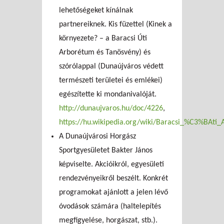
lehetőségeket kínálnak
partnereiknek. Kis füzettel (Kinek a
környezete? – a Baracsi Úti
Arborétum és Tanösvény) és
szórólappal (Dunaújváros védett
természeti területei és emlékei)
egészítette ki mondanivalóját.
http://dunaujvaros.hu/doc/4226
,
https://hu.wikipedia.org/wiki/Baracsi_%C3%BAt
A Dunaújvárosi Horgász
Sportgyesületet Bakter János
képviselte. Akcióikról, egyesületi
rendezvényeikről beszélt. Konkrét
programokat ajánlott a jelen lévő
óvodások számára (haltelepítés
megfigyelése, horgászat, stb.).