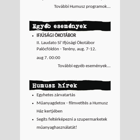
További Humusz programok...
Egyéb események
IFJÚSÁGI ÖKOTÁBOR
II. Laudato Si' Ifjúsági Ökotábor
Palócföldön - Terény, aug. 7-12.
aug 7. 00:00
További egyéb események...
Humusz hírek
Egyhetes zárvatartás
Műanyagdetox - filmvetítés a Humusz
Ház kertjében
Segíts feltérképezni a szupermarketek
műanyaghasználatát!