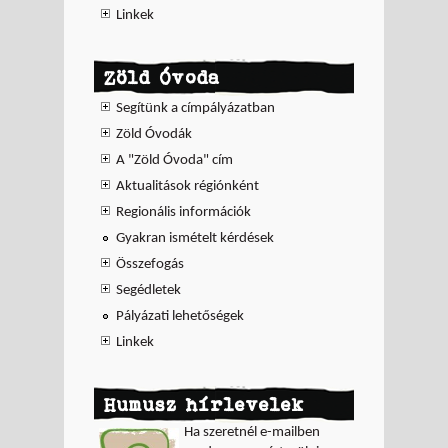
Linkek
Zöld Óvoda
Segítünk a címpályázatban
Zöld Óvodák
A "Zöld Óvoda" cím
Aktualitások régiónként
Regionális információk
Gyakran ismételt kérdések
Összefogás
Segédletek
Pályázati lehetőségek
Linkek
Humusz hírlevelek
Ha szeretnél e-mailben