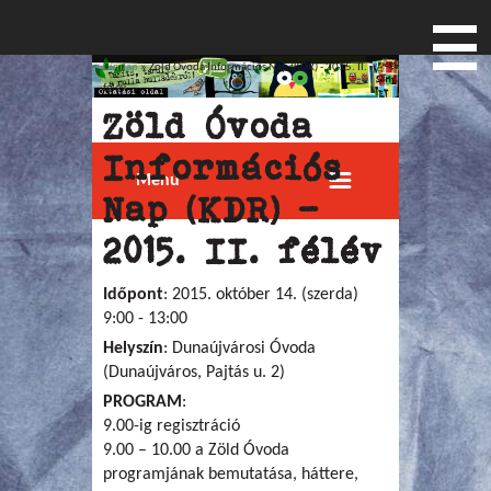
Címlap
» Zöld Óvoda Információs Nap (KDR) - 2015. II.
Jelenlegi hely
félév
Zöld Óvoda
Információs
Menu
Nap (KDR) -
2015. II. félév
Időpont
: 2015. október 14. (szerda)
9:00 - 13:00
Helyszín
: Dunaújvárosi Óvoda
(Dunaújváros, Pajtás u. 2)
PROGRAM
:
9.00-ig regisztráció
9.00 – 10.00 a Zöld Óvoda
programjának bemutatása, háttere,