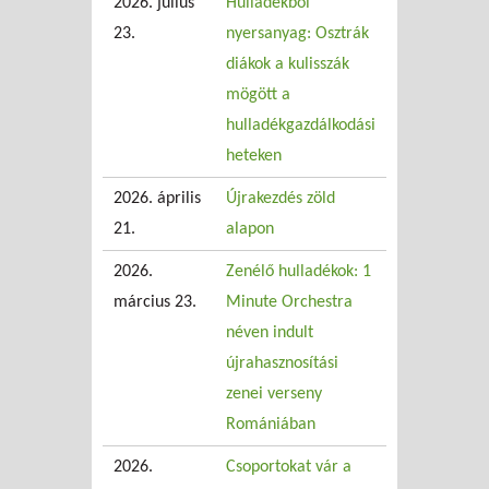
2026. július
Hulladékból
23.
nyersanyag: Osztrák
diákok a kulisszák
mögött a
hulladékgazdálkodási
heteken
2026. április
Újrakezdés zöld
21.
alapon
2026.
Zenélő hulladékok: 1
március 23.
Minute Orchestra
néven indult
újrahasznosítási
zenei verseny
Romániában
2026.
Csoportokat vár a