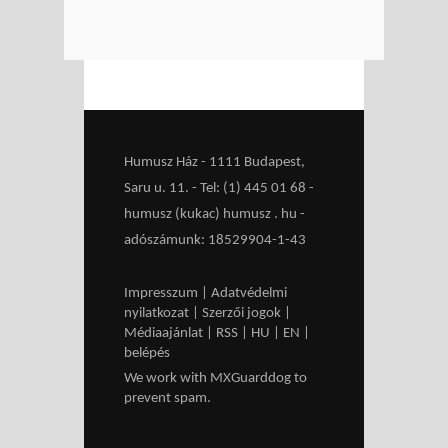
Humusz Ház - 1111 Budapest,
Saru u. 11. - Tel: (1) 445 01 68 -
humusz (kukac) humusz . hu -
adószámunk: 18529904-1-43
Impresszum
|
Adatvédelmi
nyilatkozat
|
Szerzői jogok
|
Médiaajánlat
|
RSS
|
HU
|
EN
|
belépés
We work with
MXGuarddog
to
prevent spam.