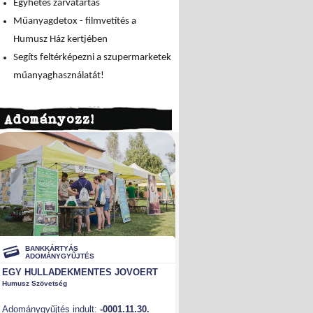
Egyhetes zárvatartás
Műanyagdetox - filmvetítés a
Humusz Ház kertjében
Segíts feltérképezni a szupermarketek
műanyaghasználatát!
Adományozz!