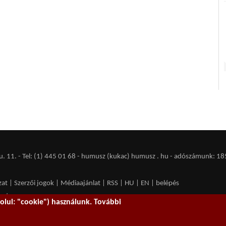
 11. - Tel: (1) 445 01 68 - humusz (kukac) humusz . hu -
adószámunk: 18
zat
|
Szerzői jogok
|
Médiaajánlat
|
RSS
|
HU
|
EN
|
belépés
ent spam.
lul: "cookie") használunk. További