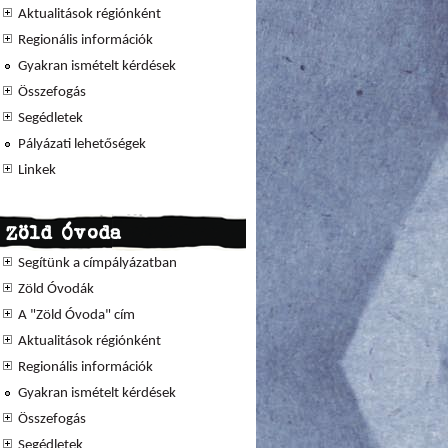
Aktualitások régiónként
Regionális információk
Gyakran ismételt kérdések
Összefogás
Segédletek
Pályázati lehetőségek
Linkek
Zöld Óvoda
Segítünk a címpályázatban
Zöld Óvodák
A "Zöld Óvoda" cím
Aktualitások régiónként
Regionális információk
Gyakran ismételt kérdések
Összefogás
Segédletek