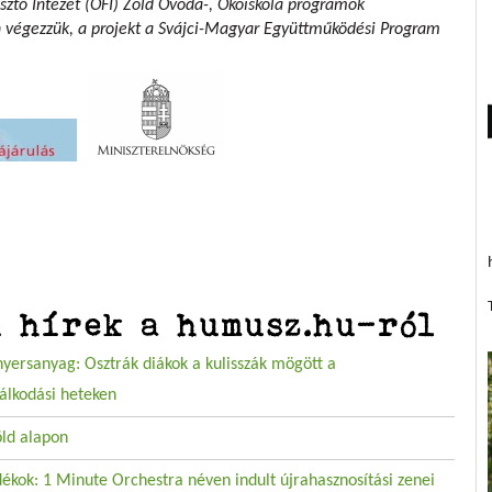
sztő Intézet (OFI) Zöld Óvoda-, Ökoiskola programok
n végezzük,
a projekt a Svájci-Magyar Együttműködési Program
i hírek a humusz.hu-ról
nyersanyag: Osztrák diákok a kulisszák mögött a
álkodási heteken
öld alapon
ékok: 1 Minute Orchestra néven indult újrahasznosítási zenei