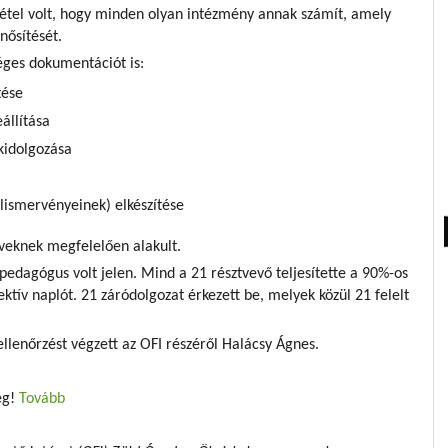
tétel volt, hogy minden olyan intézmény annak számít, amely
nősítését.
éges dokumentációt is:
tése
eállítása
kidolgozása
elismervényeinek) elkészítése
rveknek megfelelően alakult.
edagógus volt jelen. Mind a 21 résztvevő teljesítette a 90%-os
flektív naplót. 21 záródolgozat érkezett be, melyek közül 21 felelt
 ellenőrzést végzett az OFI részéről Halácsy Ágnes.
eg!
Tovább