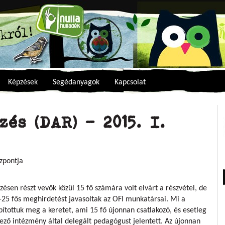
Képzések
Segédanyagok
Kapcsolat
és (DAR) - 2015. I.
zpontja
ésen részt vevők közül 15 fő számára volt elvárt a részvétel, de
0-25 fős meghirdetést javasoltak az OFI munkatársai. Mi a
ítottuk meg a keretet, ami 15 fő újonnan csatlakozó, és esetleg
kező intézmény által delegált pedagógust jelentett. Az újonnan