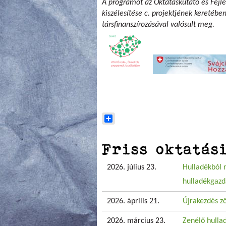
A programot az Oktatáskutató és Fejle
kiszélesítése c. projektjének keretébe
társfinanszírozásával valósult meg.
Share
Friss oktatás
2026. július 23.
Hulladékból 
hulladékgazd
2026. április 21.
Újrakezdés z
2026. március 23.
Zenélő hullad