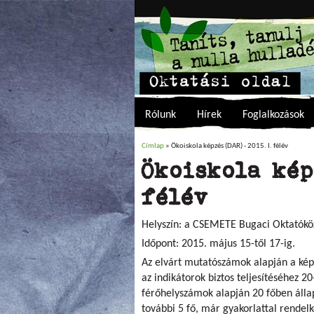
Rólunk
Hírek
Foglalkozások
Címlap
» Ökoiskola képzés (DAR) - 2015. I. félév
Jelenlegi hely
Ökoiskola képz
félév
Helyszín: a CSEMETE Bugaci Oktatókö
Időpont: 2015. május 15-től 17-ig.
Az elvárt mutatószámok alapján a képz
az indikátorok biztos teljesítéséhez 2
férőhelyszámok alapján 20 főben állap
további 5 fő, már gyakorlattal rendel