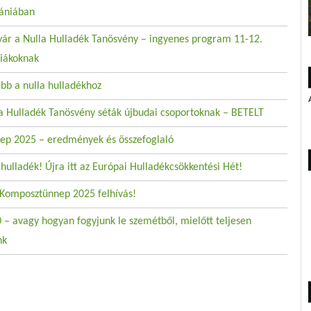
ániában
vár a Nulla Hulladék Tanösvény – ingyenes program 11-12.
iákoknak
ebb a nulla hulladékhoz
la Hulladék Tanösvény séták újbudai csoportoknak – BETELT
p 2025 – eredmények és összefoglaló
hulladék! Újra itt az Európai Hulladékcsökkentési Hét!
Komposztünnep 2025 felhívás!
 – avagy hogyan fogyjunk le szemétből, mielőtt teljesen
nk