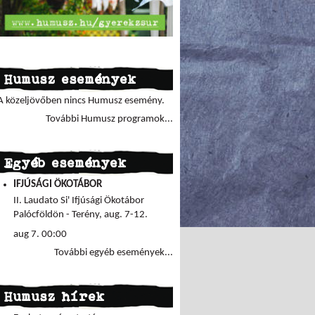
Humusz események
A közeljövőben nincs Humusz esemény.
További Humusz programok...
Egyéb események
IFJÚSÁGI ÖKOTÁBOR
II. Laudato Si' Ifjúsági Ökotábor
Palócföldön - Terény, aug. 7-12.
aug 7. 00:00
További egyéb események...
Humusz hírek