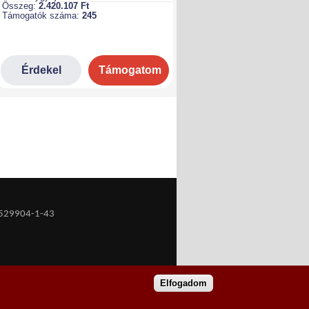
529904-1-43
Elfogadom