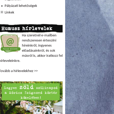
Pályázati lehetőségek
Linkek
Humusz hírlevelek
Ha szeretnél e-mailben
rendszeresen értesülni
híreinkről, ingyenes
előadásainkról, és sok
másról is, akkor iratkozz fel
hírleveleinkre.
Tovább a hírlevelekhez >>