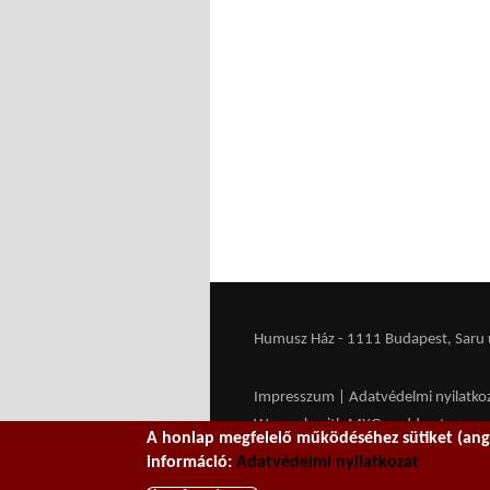
Humusz Ház - 1111 Budapest, Saru u.
Impresszum
|
Adatvédelmi nyilatko
We work with
MXGuarddog
to prev
A honlap megfelelő működéséhez sütiket (ango
információ:
Adatvédelmi nyilatkozat