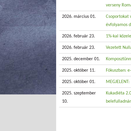
verseny Rom
2026. március 01.
Csoportokat 
évfolyamos d
2026. február 23.
1%-kal közel
2026. február 23.
Vezetett Nul
2025. december 01.
Komposztünne
2025. október 11.
Fókuszban: e-
2025. október 01.
MEGJELENT: 
2025. szeptember
Kukadiéta 2.0
10.
belefulladná