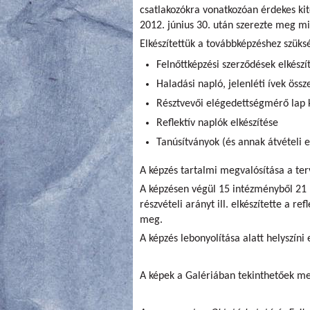
csatlakozókra vonatkozóan érdekes ki
2012. június 30. után szerezte meg mi
Elkészítettük a továbbképzéshez szüks
Felnőttképzési szerződések elkészí
Haladási napló, jelenléti ívek össz
Résztvevői elégedettségmérő lap 
Reflektív naplók elkészítése
Tanúsítványok (és annak átvételi 
A képzés tartalmi megvalósítása a te
A képzésen végül 15 intézményből 21 p
részvételi arányt ill. elkészítette a re
meg.
A képzés lebonyolítása alatt helyszíni
A képek a Galériában tekinthetőek m