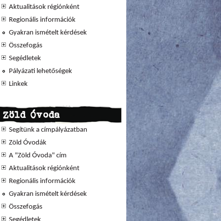
Aktualitások régiónként
Regionális információk
Gyakran ismételt kérdések
Összefogás
Segédletek
Pályázati lehetőségek
Linkek
Zöld Óvoda
Segítünk a címpályázatban
Zöld Óvodák
A "Zöld Óvoda" cím
Aktualitások régiónként
Regionális információk
Gyakran ismételt kérdések
Összefogás
Segédletek