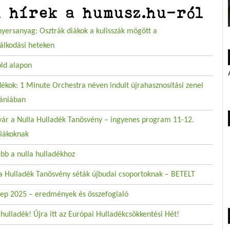
i hírek a humusz.hu-ról
nyersanyag: Osztrák diákok a kulisszák mögött a
álkodási heteken
öld alapon
ékok: 1 Minute Orchestra néven indult újrahasznosítási zenei
ániában
vár a Nulla Hulladék Tanösvény – ingyenes program 11-12.
iákoknak
ebb a nulla hulladékhoz
la Hulladék Tanösvény séták újbudai csoportoknak – BETELT
p 2025 – eredmények és összefoglaló
hulladék! Újra itt az Európai Hulladékcsökkentési Hét!