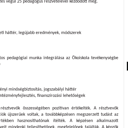
épzés végül 25 pedagógus részvételével kezdődött meg.
eti háttér, legújabb eredmények, módszerek
tos pedagógiai munka integrálása az Ökoiskola tevékenységbe
)
nyi minőségbiztosítás, jogszabályi háttér
tézményfejlesztés, finanszírozási lehetőségek
 résztvevők összességében pozitívan értékelték. A résztvevők
ók újszerűek voltak, a továbbképzésen megszerzett tudást az
rtékben hasznosíthatónak ítélték. A képzésen alkalmazott
eit mindenki teljesíthetőnek, megfelelőnek találták. A képzők