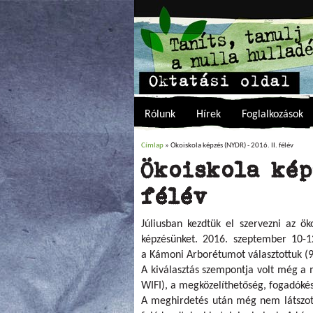
Rólunk
Hírek
Foglalkozások
Címlap
» Ökoiskola képzés (NYDR) - 2016. II. félév
Jelenlegi hely
Ökoiskola kép
félév
Júliusban kezdtük el szervezni az ök
képzésünket. 2016. szeptember 10-12
a Kámoni Arborétumot választottuk (9
A kiválasztás szempontja volt még a me
WIFI), a megközelíthetőség, fogadóké
A meghirdetés után még nem látszott