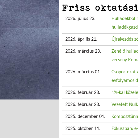
Friss oktatás
2026. július 23.
Hulladékból 
hulladékgazd
2026. április 21.
Újrakezdés z
2026. március 23.
Zenélő hullad
verseny Rom
2026. március 01.
Csoportokat 
évfolyamos d
2026. február 23.
1%-kal közel
2026. február 23.
Vezetett Nul
2025. december 01.
Komposztünne
2025. október 11.
Fókuszban: e-