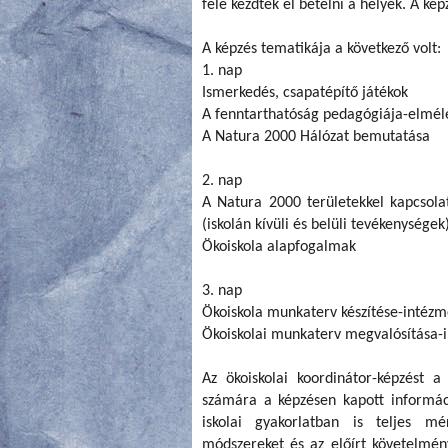
felé kezdtek el betelni a helyek. A k
A képzés tematikája a következő volt:
1. nap
Ismerkedés, csapatépítő játékok
A fenntarthatóság pedagógiája-elmél
A Natura 2000 Hálózat bemutatása
2. nap
A Natura 2000 területekkel kapcsola
(iskolán kívüli és belüli tevékenységek
Ökoiskola alapfogalmak
3. nap
Ökoiskola munkaterv készítése-intézmé
Ökoiskolai munkaterv megvalósítása-in
Az ökoiskolai koordinátor-képzést a
számára a képzésen kapott informáci
iskolai gyakorlatban is teljes mé
módszereket és az előírt követelmény