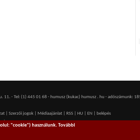
 11. - Tel: (1) 445 01 68 - humusz (kukac) humusz . hu -
adószámunk: 18
zat
|
Szerzői jogok
|
Médiaajánlat
|
RSS
|
HU
|
EN
|
belépés
ent spam.
lul: "cookie") használunk. További