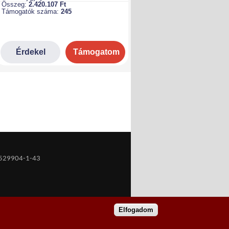
529904-1-43
Elfogadom