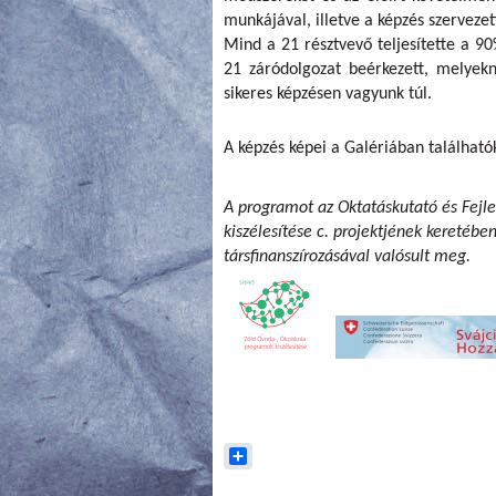
munkájával, illetve a képzés szervezet
Mind a 21 résztvevő teljesítette a 90%
21 záródolgozat beérkezett, melyek
sikeres képzésen vagyunk túl.
A képzés képei a Galériában található
A programot az Oktatáskutató és Fejle
kiszélesítése c. projektjének keretébe
társfinanszírozásával valósult meg.
Share