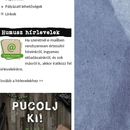
Pályázati lehetőségek
Linkek
Humusz hírlevelek
Ha szeretnél e-mailben
rendszeresen értesülni
híreinkről, ingyenes
előadásainkról, és sok
másról is, akkor iratkozz fel
hírleveleinkre.
Tovább a hírlevelekhez >>