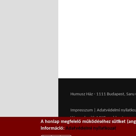
Humusz Ház - 1111 Budapest, Saru u.
Impresszum
|
Adatvédelmi nyilatko
We work with
MXGuarddog
to prev
A honlap megfelelő működéséhez sütiket (ango
információ:
Adatvédelmi nyilatkozat