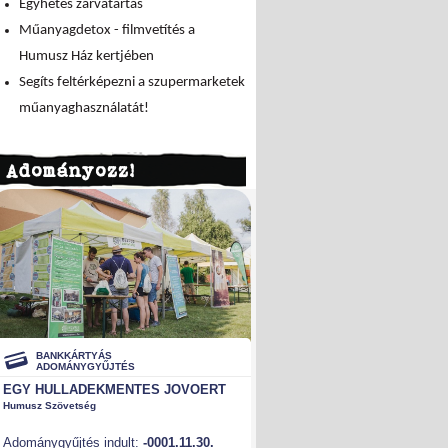
Egyhetes zárvatartás
Műanyagdetox - filmvetítés a
Humusz Ház kertjében
Segíts feltérképezni a szupermarketek
műanyaghasználatát!
Adományozz!