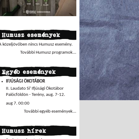
Humusz események
A közeljövőben nincs Humusz esemény.
További Humusz programok...
Egyéb események
IFJÚSÁGI ÖKOTÁBOR
II. Laudato Si' Ifjúsági Ökotábor
Palócföldön - Terény, aug. 7-12.
aug 7. 00:00
További egyéb események...
Humusz hírek