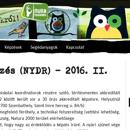
Képzések
Segédanyagok
Kapcsolat
zés (NYDR) - 2016. II.
oiskolai koordinátorok részére szóló, térítésmentes akkreditált
 között került sor a 30 órás akkreditált képzésre. Helyszínül
700 Szombathely, Szent Imre herceg u. 84/b)
gfelelő férőhely, a technikai felszereltség (vetítési lehetőség,
szség, Natura 2000 terület elérhetősége
, hogy nagy az érdeklődés a képzés iránt. A nyári szünet vége