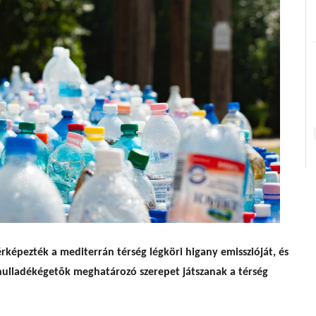
ladékégetők higanykibocsátása
érképezték a mediterrán térség légköri higany emisszióját, és
 hulladékégetõk meghatározó szerepet játszanak a térség