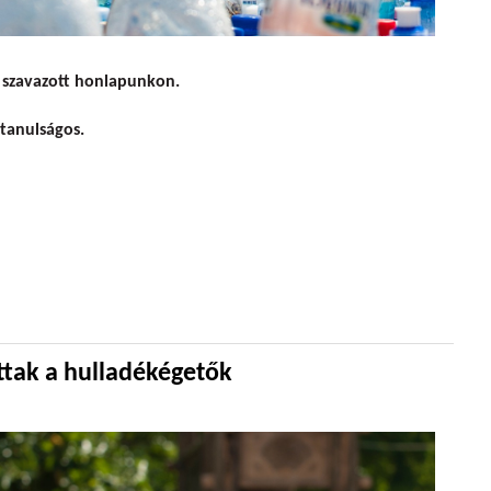
kéne ebbe az országba?
 szavazott honlapunkon.
tanulságos.
tak a hulladékégetők