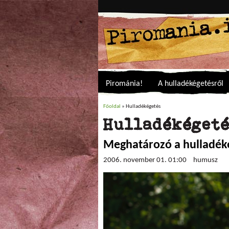
Pirománia!
A hulladékégetésről
Főoldal
» Hulladékégetés
Jelenlegi hely
Hulladékéget
Meghatározó a hulladék
2006. november 01. 01:00
humusz