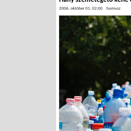
Hány szemétégető kéne 
2006. október 01. 02:00
humusz