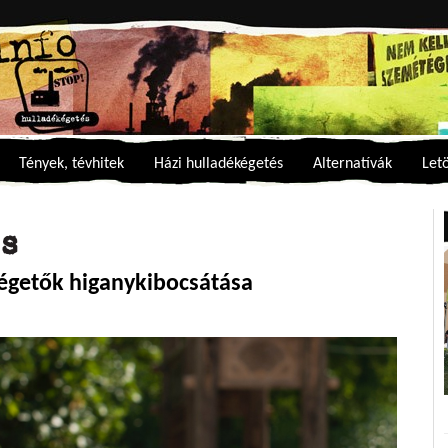
Tények, tévhitek
Házi hulladékégetés
Alternatívák
Let
és
égetők higanykibocsátása