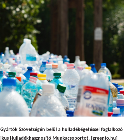
akítottak a hulladékégetők
Gyártók Szövetségén belül a hulladékégetéssel foglalkozó
mikus Hulladékhasznosító Munkacsoportot. [greenfo.hu]