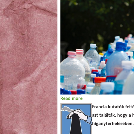
Read more
about Meghatározó a hul
Francia kutatók felt
azt találták, hogy a
higanyterhelésében.