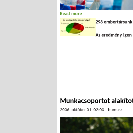
Read more
about Hány szemétégető 
298 embertársunk
Az eredmény igen 
Munkacsoportot alakítot
2006. október 01. 02:00
humusz