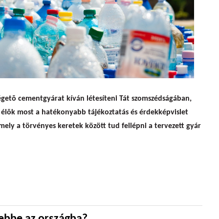
cim gyár ellen
égetõ cementgyárat kíván létesíteni Tát szomszédságában,
 élõk most a hatékonyabb tájékoztatás és érdekképvislet
ely a törvényes keretek között tud fellépni a tervezett gyár