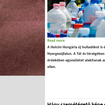
Read more
about Új egyesület a Hol
A Holcim Hungária új hulladékot is 
Nyergesújfalun. A Tát és térségében
érdekében egyesületet alakítanak am
ellen.