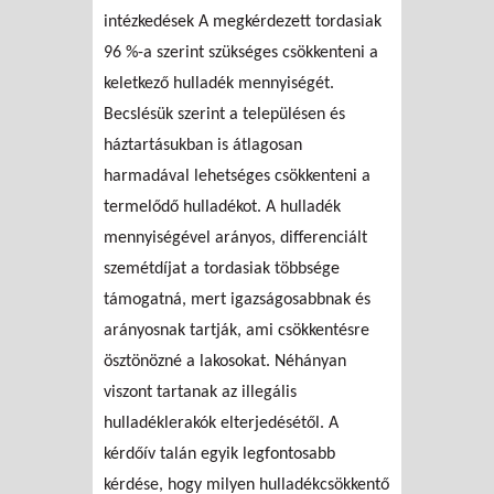
intézkedések A megkérdezett tordasiak
96 %-a szerint szükséges csökkenteni a
keletkező hulladék mennyiségét.
Becslésük szerint a településen és
háztartásukban is átlagosan
harmadával lehetséges csökkenteni a
termelődő hulladékot. A hulladék
mennyiségével arányos, differenciált
szemétdíjat a tordasiak többsége
támogatná, mert igazságosabbnak és
arányosnak tartják, ami csökkentésre
ösztönözné a lakosokat. Néhányan
viszont tartanak az illegális
hulladéklerakók elterjedésétől. A
kérdőív talán egyik legfontosabb
kérdése, hogy milyen hulladékcsökkentő