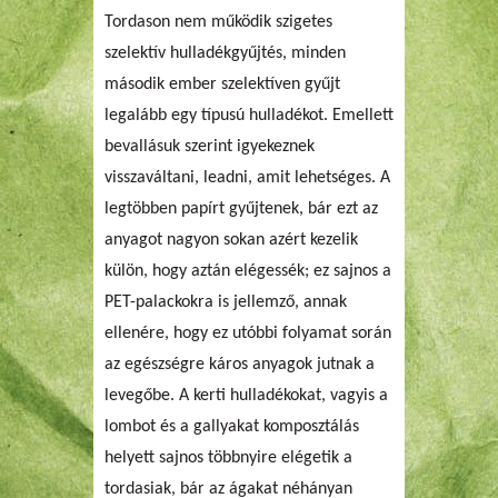
Tordason nem működik szigetes
szelektív hulladékgyűjtés, minden
második ember szelektíven gyűjt
legalább egy típusú hulladékot. Emellett
bevallásuk szerint igyekeznek
visszaváltani, leadni, amit lehetséges. A
legtöbben papírt gyűjtenek, bár ezt az
anyagot nagyon sokan azért kezelik
külön, hogy aztán elégessék; ez sajnos a
PET-palackokra is jellemző, annak
ellenére, hogy ez utóbbi folyamat során
az egészségre káros anyagok jutnak a
levegőbe. A kerti hulladékokat, vagyis a
lombot és a gallyakat komposztálás
helyett sajnos többnyire elégetik a
tordasiak, bár az ágakat néhányan