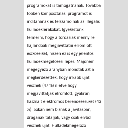
programokat is támogatnának. Továbbá
többen komposztálási programot is
indítanának és felszámolnák az illegális
hulladéklerakókat. Igyekeztünk
felmérni, hogy a tordasiak mennyire
hajlandóak megjavíttatni elromlott
eszközeiket, hiszen ez is egy jelentős
hulladékmegelőzési lépés. Majdnem
megegyező arányban mondták azt a
megkérdezettek, hogy inkább újat
vesznek (47 %) illetve hogy
megjavíttatják elromlott, gyakran
használt elektromos berendezésüket (43
%). Sokan nem bíznak a javításban,
drágának találják, vagy csak elvből
vesznek újat. Hulladékmegelőző