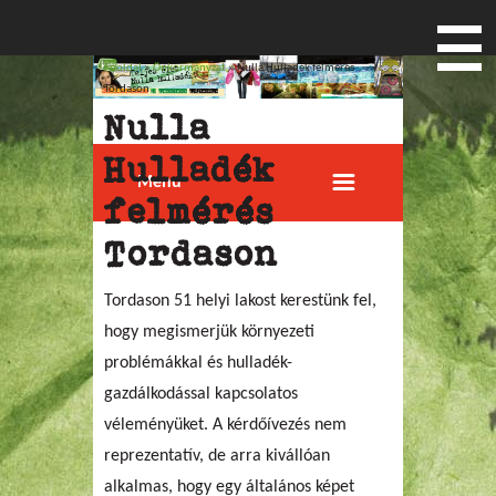
Főoldal
»
Önkormányzat
» Nulla Hulladék felmérés
Jelenlegi hely
Tordason
Nulla
Hulladék
Menu
felmérés
Tordason
Tordason 51 helyi lakost kerestünk fel,
hogy megismerjük környezeti
problémákkal és hulladék-
gazdálkodással kapcsolatos
véleményüket. A kérdőívezés nem
reprezentatív, de arra kivállóan
alkalmas, hogy egy általános képet