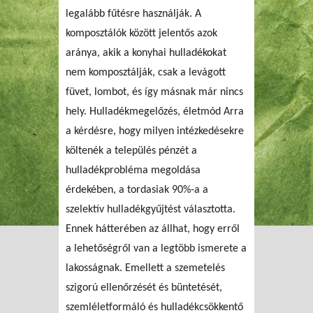
legalább fűtésre használják. A
komposztálók között jelentős azok
aránya, akik a konyhai hulladékokat
nem komposztálják, csak a levágott
füvet, lombot, és így másnak már nincs
hely. Hulladékmegelőzés, életmód Arra
a kérdésre, hogy milyen intézkedésekre
költenék a település pénzét a
hulladékprobléma megoldása
érdekében, a tordasiak 90%-a a
szelektív hulladékgyűjtést választotta.
Ennek hátterében az állhat, hogy erről
a lehetőségről van a legtöbb ismerete a
lakosságnak. Emellett a szemetelés
szigorú ellenőrzését és büntetését,
szemléletformáló és hulladékcsökkentő