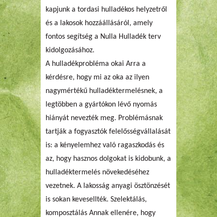
kapjunk a tordasi hulladékos helyzetről
és a lakosok hozzáállásáról, amely
fontos segítség a Nulla Hulladék terv
kidolgozásához.
A hulladékprobléma okai Arra a
kérdésre, hogy mi az oka az ilyen
nagymértékű hulladéktermelésnek, a
legtöbben a gyártókon lévő nyomás
hiányát nevezték meg. Problémásnak
tartják a fogyasztók felelősségvállalását
is: a kényelemhez való ragaszkodás és
az, hogy hasznos dolgokat is kidobunk, a
hulladéktermelés növekedéséhez
vezetnek. A lakosság anyagi ösztönzését
is sokan kevesellték. Szelektálás,
komposztálás Annak ellenére, hogy