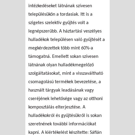
intézkedéseket látnának szívesen
településükön a tordasiak. Itt is a
szigetes szelektív gyűjtés volt a
legnépszerűbb. A háztartási veszélyes
hulladékok településen való gyűjtését a
megkérdezettek több mint 60%-a
támogatná. Emellett sokan szívesen
látnának olyan hulladékmegelőző
szolgáltatásokat, mint a visszaváltható
csomagolású termékek bevezetése, a
használt tárgyak leadásának vagy
cseréjének lehetősége vagy az otthoni
komposztálás elterjesztése. A
hulladékokról és gyűjtésükről is sokan
szeretnének további információkat
kapni. A kiértékelést készítette: Sáfián