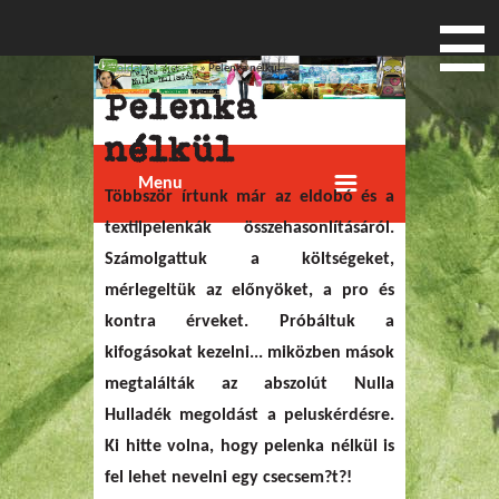
Főoldal
»
Lakosság
» Pelenka nélkül
Jelenlegi hely
Pelenka
nélkül
Menu
Többször írtunk már az eldobó és a
textilpelenkák összehasonlításáról.
Számolgattuk a költségeket,
mérlegeltük az előnyöket, a pro és
kontra érveket. Próbáltuk a
kifogásokat kezelni... miközben mások
megtalálták az abszolút Nulla
Hulladék megoldást a peluskérdésre.
Ki hitte volna, hogy pelenka nélkül is
fel lehet nevelni egy csecsem?t?!