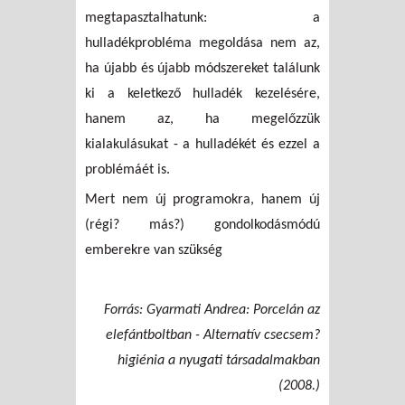
megtapasztalhatunk: a
hulladékprobléma megoldása nem az,
ha újabb és újabb módszereket találunk
ki a keletkező hulladék kezelésére,
hanem az, ha megelőzzük
kialakulásukat - a hulladékét és ezzel a
problémáét is.
Mert nem új programokra, hanem új
(régi? más?) gondolkodásmódú
emberekre van szükség
Forrás:
Gyarmati Andrea: Porcelán az
elefántboltban - Alternatív csecsem?
higiénia a nyugati társadalmakban
(2008.)