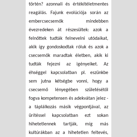
történ? azonnali és értékítéletmentes
reagálás. Fajunk evolúciója során az
embercsecsemők mindebben
évezredeken át részesültek: azok a
felnőttek tudták felnevelni utódaikat,
akik így gondoskodtak róluk és azok a
csecsemők maradtak életben, akik ki
tudták fejezni az igényeiket. Az
éhséggel kapcsolatban pl. eszünkbe
sem jutna kétségbe vonni, hogy a
csecsemő lényegében születésétől
fogva kompetensen és adekvátan jelez -
a táplálkozás másik végpontjával, az
ürítéssel kapcsolatban ezt sokan
hihetetlennek tartják, míg más
kultúrákban az a hihetetlen feltevés,