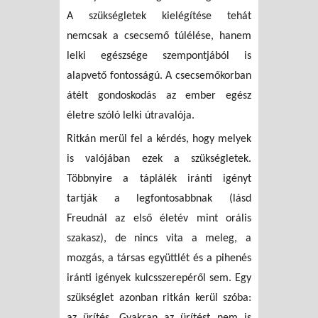
A szükségletek kielégítése tehát
nemcsak a csecsemő túlélése, hanem
lelki egészsége szempontjából is
alapvető fontosságú. A csecsemőkorban
átélt gondoskodás az ember egész
életre szóló lelki útravalója.
Ritkán merül fel a kérdés, hogy melyek
is valójában ezek a szükségletek.
Többnyire a táplálék iránti igényt
tartják a legfontosabbnak (lásd
Freudnál az első életév mint orális
szakasz), de nincs vita a meleg, a
mozgás, a társas együttlét és a pihenés
iránti igények kulcsszerepéről sem. Egy
szükséglet azonban ritkán kerül szóba:
az ürítés. Gyakran az ürítést nem is