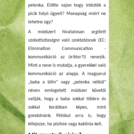
pelenka. Előtte vajon hogy intézték a
picik folyó ügyeit? Manapság miért ne
lehetne úgy?
A módszert hivatalosan
segített
szobatisztaságra való szoktatásnak
(EC:
Elimination Communication -
kommunikáció az ürítésr?l) nevezik.
Mint a neve is mutatja, a gyerekkel való
kommunikáció az alapja. A magyarul
„baba a bilin" vagy „pelenka nélkül"
néven emlegetett módszer követői
vallják, hogy a baba sokkal többre és
sokkal korábban képes, mint
gondolnánk. Például arra is, hogy
kifejezze, ha pisilnie vagy kakilnia kell.