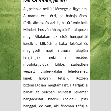
Mit szeretnél, picim?
A „pelenka nélkül" lényege a figyelem.
A mama érti, érzi, ha babája éhes,
fázik, álmos, és azt is, ha ürítenie kell.
Mindezt hosszú ráhangolódás alapozza
meg. Általában az első hónapoktól
kezdik a bilizést: a baba jelzései és
megfigyelt napi ritmusa alapján
felajánlják neki a vécébe,
mosdókagylóba, bilibe, szabadban
végzett pisilés-kakilás lehetőségét,
kinek hogyan tetszik. Közben
biztonságosan megtámasztva tartják a
babát az ölükben. Mindezt jellemz?
hangadással kísérik (például psss
hanggal, de van, aki finoman ráfúj a