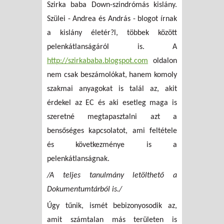
Szirka baba Down-szindrómás kislány.
Szülei - Andrea és András - blogot írnak
a kislány életér?l, többek között
pelenkátlanságáról is. A
http://szirkababa.blogspot.com
oldalon
nem csak beszámolókat, hanem komoly
szakmai anyagokat is talál az, akit
érdekel az EC és aki esetleg maga is
szeretné megtapasztalni azt a
bensőséges kapcsolatot, ami feltétele
és következménye is a
pelenkátlanságnak.
/A teljes tanulmány letölthető a
Dokumentumtárból is./
Úgy tűnik, ismét bebizonyosodik az,
amit számtalan más területen is