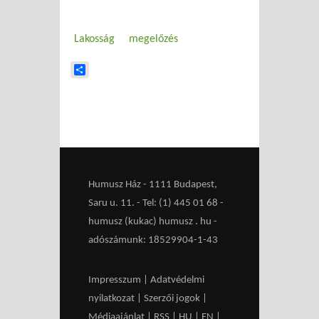
Lakosság
megelőzés
Share
Humusz Ház - 1111 Budapest,
Saru u. 11. - Tel: (1) 445 01 68 -
humusz (kukac) humusz . hu -
adószámunk: 18529904-1-43
Impresszum
|
Adatvédelmi
nyilatkozat
|
Szerzői jogok
|
Médiaajánlat
|
RSS
|
HU
|
EN
|