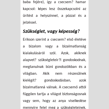
baba fejére), így a csecsem? hamar
kapcsol: képes lesz összekapcsolni az
ürítést a helyszínnel, a pózzal és a
jelzéssel.
Szükséglet, vagy képesség?
Erikson szerint a csecsem? első életéve
a bizalom vagy a bizalmatlanság
kialakulásáról szól. Azok, akiknek
alapvet? szükségleteir?l gondoskodnak,
megtanulnak bízni gondozóikban és a
világban. Akik nem részesülnek
kielégít? gondoskodásban, azok
bizalmatlanná válnak. A csecsemő attól
függően tartja a világot biztonságosnak
vagy sem, hogy az anya viselkedése
mennyire felel meg a szükségleteinek.