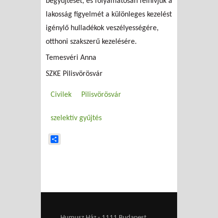
begyűjtését, és folyamatosan felhívjuk a
lakosság figyelmét a különleges kezelést
igénylő hulladékok veszélyességére,
otthoni szakszerű kezelésére.
Temesvéri Anna
SZKE Pilisvörösvár
Civilek
Pilisvörösvár
szelektív gyűjtés
Share
Humusz Ház - 1111 Budapest,