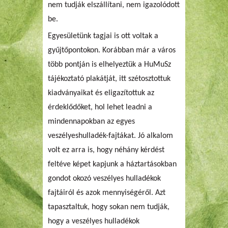
nem tudják elszállítani, nem igazolódott
be.
Egyesületünk tagjai is ott voltak a
gyűjtőpontokon. Korábban már a város
több pontján is elhelyeztük a HuMuSz
tájékoztató plakátját, itt szétosztottuk
kiadványaikat és eligazítottuk az
érdeklődőket, hol lehet leadni a
mindennapokban az egyes
veszélyeshulladék-fajtákat. Jó alkalom
volt ez arra is, hogy néhány kérdést
feltéve képet kapjunk a háztartásokban
gondot okozó veszélyes hulladékok
fajtáiról és azok mennyiségéről. Azt
tapasztaltuk, hogy sokan nem tudják,
hogy a veszélyes hulladékok