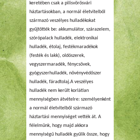
keretében csak a pilisvörösvári
háztartásokban, a normál életvitelből
származó veszélyes hulladékokat
gyűjtötték be: akkumulátor, szárazelem,
szórópalack hulladék, elektronikai
hulladék, étolaj, festékmaradékok
(festék és lakk), oldószerek,
vegyszermaradék, fénycsövek,
gyógyszerhulladék, növényvédőszer
hulladék, fáradtolaj.A veszélyes
hulladék nem került korlátlan
mennyiségben átvételre: személyenként
a normál életvitelből származó
háztartási mennyiséget vették át. A
félelmünk, hogy majd akkora
mennyiségű hulladék gyűlik össze, hogy