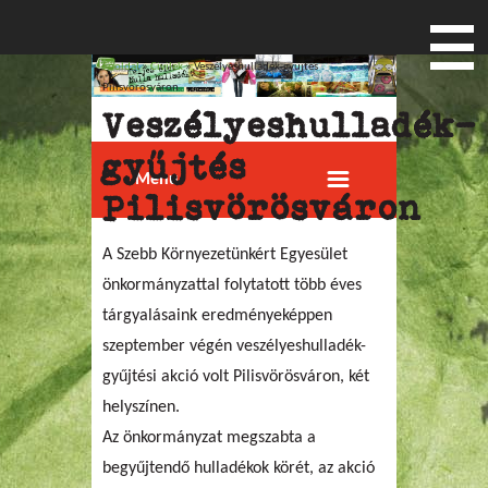
Főoldal
»
Civilek
» Veszélyeshulladék-gyűjtés
Jelenlegi hely
Pilisvörösváron
Veszélyeshulladék-
gyűjtés
Menu
Pilisvörösváron
A Szebb Környezetünkért Egyesület
önkormányzattal folytatott több éves
tárgyalásaink eredményeképpen
szeptember végén veszélyeshulladék-
gyűjtési akció volt Pilisvörösváron, két
helyszínen.
Az önkormányzat megszabta a
begyűjtendő hulladékok körét, az akció