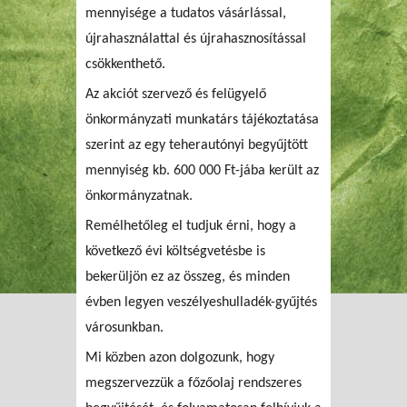
mennyisége a tudatos vásárlással,
újrahasználattal és újrahasznosítással
csökkenthető.
Az akciót szervező és felügyelő
önkormányzati munkatárs tájékoztatása
szerint az egy teherautónyi begyűjtött
mennyiség kb. 600 000 Ft-jába került az
önkormányzatnak.
Remélhetőleg el tudjuk érni, hogy a
következő évi költségvetésbe is
bekerüljön ez az összeg, és minden
évben legyen veszélyeshulladék-gyűjtés
városunkban.
Mi közben azon dolgozunk, hogy
megszervezzük a főzőolaj rendszeres