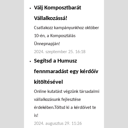
Válj Komposztbarát
Vállalkozássá!
Csatlakozz kampányunkhoz október
10-én, a Komposztálás
Ünnepnapján!
2024. szeptember 25. 16:18
Segítsd a Humusz
fennmaradást egy kérdőív
kitöltésével
Online kutatást végzünk társadalmi
vállalkozásunk fejlesztése
érdekében.Töltsd ki a kérdőívet te
is!
2024. augusztus 29. 11:26