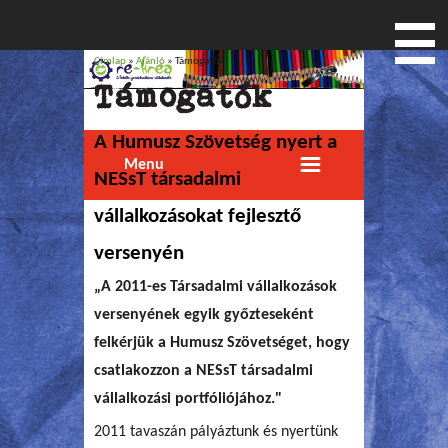
Címlap
»
Ajánló
» Támogatók
Jelenlegi hely
Támogatók
A Humusz Szövetség nyert a
Menu
NESsT társadalmi
vállalkozásokat fejlesztő
versenyén
„A 2011-es Társadalmi vállalkozások
versenyének egyik győzteseként
felkérjük a Humusz Szövetséget, hogy
csatlakozzon a NESsT társadalmi
vállalkozási portfóliójához."
2011 tavaszán pályáztunk és nyertünk