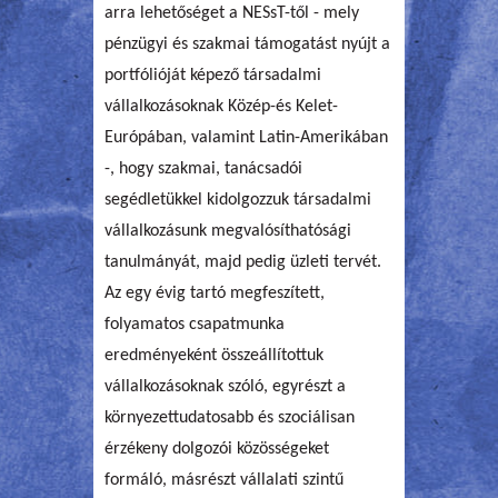
arra lehetőséget a NESsT-től - mely
pénzügyi és szakmai támogatást nyújt a
portfólióját képező társadalmi
vállalkozásoknak Közép-és Kelet-
Európában, valamint Latin-Amerikában
-, hogy szakmai, tanácsadói
segédletükkel kidolgozzuk társadalmi
vállalkozásunk megvalósíthatósági
tanulmányát, majd pedig üzleti tervét.
Az egy évig tartó megfeszített,
folyamatos csapatmunka
eredményeként összeállítottuk
vállalkozásoknak szóló, egyrészt a
környezettudatosabb és szociálisan
érzékeny dolgozói közösségeket
formáló, másrészt vállalati szintű