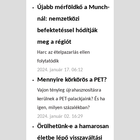
Újabb mérföldkő a Munch-
nál: nemzetközi
befektetéssel hódítják
meg a régiót
Harc az ételpazarlás ellen
folytatódik
2024. január 17. 06:12
Mennyire körkörös a PET?
Vajon tényleg újrahasznosításra
kerülnek a PET-palackjaink? És ha
igen, milyen százalékban?
2024. január 02. 16:29
Örülhetünk-e a hamarosan
életbe lépő visszaváltási