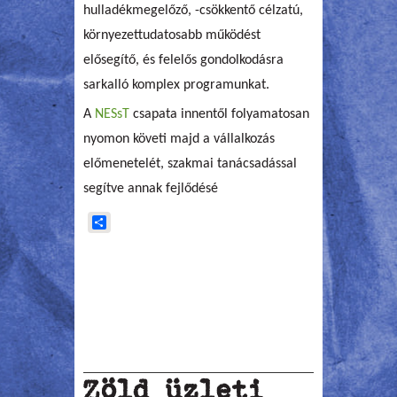
hulladékmegelőző, -csökkentő célzatú,
környezettudatosabb működést
elősegítő, és felelős gondolkodásra
sarkalló komplex programunkat.
A
NESsT
csapata innentől folyamatosan
nyomon követi majd a vállalkozás
előmenetelét, szakmai tanácsadással
segítve annak fejlődésé
Share
Zöld üzleti