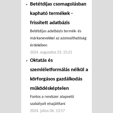
Betétdíjas csomagolásban
kapható termékek -
frissített adatbázis
Betétdíjas adatbázis termék- és
márkanevekkel az azonosíthatóság
érdekében
2024. augusztus 23. 15:21
Oktatás és
szemléletformálás nélkül a
körforgásos gazdálkodás
működésképtelen
Fontos a rendszer alapvető
szabályait elsajátítani
2024. július 06. 13:57