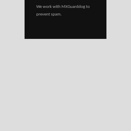
We work with
MXGuarddog
to
prevent spam.