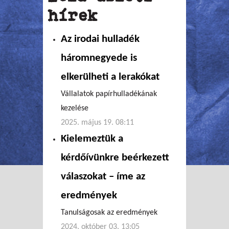
hírek
Az irodai hulladék
háromnegyede is
elkerülheti a lerakókat
Vállalatok papírhulladékának
kezelése
2025. május 19. 08:11
Kielemeztük a
kérdőívünkre beérkezett
válaszokat – íme az
eredmények
Tanulságosak az eredmények
2024. október 03. 13:05