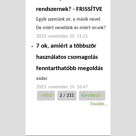
rendszernek? - FRISSÍTVE
Egyik szemünk sír, a másik nevet.
De miért nevetünk és miért sírunk?
2023. november 29. 11:21
7 ok, amiért a többször
használatos csomagolás
fenntarthatóbb megoldás
asdas
2023. november 10. 16:47
‹ előző
2 / 211
következő ›
Tovább...