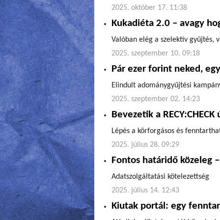
2025. október 17. 11:38
Kukadiéta 2.0 – avagy hog
Valóban elég a szelektív gyűjtés
2025. szeptember 10. 09:18
Pár ezer forint neked, eg
Elindult adománygyűjtési kampán
2025. szeptember 02. 14:23
Bevezetik a RECY:CHECK új
Lépés a körforgásos és fenntarth
2025. július 28. 09:29
Fontos határidő közeleg – 
Adatszolgáltatási kötelezettség
2025. július 14. 12:43
Kiutak portál: egy fennt