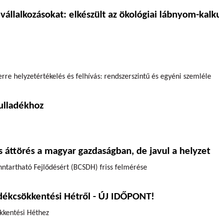
 vállalkozásokat: elkészült az ökológiai lábnyom-kalk
rre helyzetértékelés és felhívás: rendszerszintű és egyéni szemléle
hulladékhoz
 áttörés a magyar gazdaságban, de javul a helyzet
ntartható Fejlődésért (BCSDH) friss felmérése
dékcsökkentési Hétről - ÚJ IDŐPONT!
kkentési Héthez