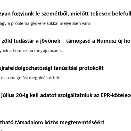
yan fogyjunk le szemétből, mielőtt teljesen belefu
, vagy a probléma gyökere sokkal mélyebben van?
y zöld tudástár a jövőnek – támogasd a Humusz új ho
yunk a humusz.hu megújulásáért.
rafeldolgozhatósági tanúsítási protokollt
ató csomagolási megoldások felé
július 20-ig kell adatot szolgáltatniuk az EPR-kötele
artható társadalom közös megteremtéséért