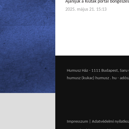
Ajánljuk a Kiutak portál böngészés
2025. május 21. 15:13
Humusz Ház - 1111 Budapest, Saru u.
humusz (kukac) humusz . hu -
adós
Impresszum
|
Adatvédelmi nyilatko