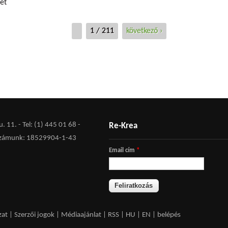
ét
1 / 211
következő ›
 11. - Tel: (1) 445 01 68 -
Re-Krea
zámunk: 18529904-1-43
Email cím
*
zat
|
Szerzői jogok
|
Médiaajánlat
|
RSS
|
HU
|
EN
|
belépés