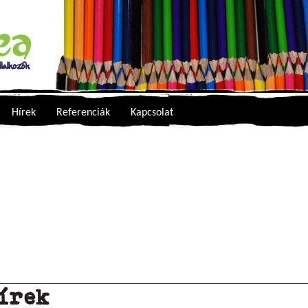
Hírek
Referenciák
Kapcsolat
írek