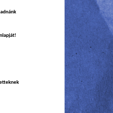
lladnánk
nlapját!
zetteknek