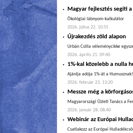
Magyar fejlesztés segíti a
Ökológiai lábnyom-kalkulátor
2026. július 22. 10:55
Újrakezdés zöld alapon
Urbán Csilla véleménycikke egysze
2026. április 21. 09:40
1%-kal közelebb a nulla 
Ajánlja adója 1%-át a Humusznak!
2026. február 23. 13:20
Messze még a körforgásos
Magyarországi Üzleti Tanács a Fen
2026. január 28. 08:40
Webinár az Európai Hulla
Csatlakozz az Európai Hulladékcsö