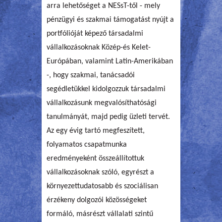
arra lehetőséget a NESsT-től - mely
pénzügyi és szakmai támogatást nyújt a
portfólióját képező társadalmi
vállalkozásoknak Közép-és Kelet-
Európában, valamint Latin-Amerikában
-, hogy szakmai, tanácsadói
segédletükkel kidolgozzuk társadalmi
vállalkozásunk megvalósíthatósági
tanulmányát, majd pedig üzleti tervét.
Az egy évig tartó megfeszített,
folyamatos csapatmunka
eredményeként összeállítottuk
vállalkozásoknak szóló, egyrészt a
környezettudatosabb és szociálisan
érzékeny dolgozói közösségeket
formáló, másrészt vállalati szintű