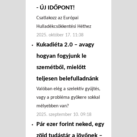
- ÚJ IDŐPONT!
Csatlakozz az Európai
Hulladékcsökkentési Héthez
2025. október 17. 11:38
Kukadiéta 2.0 – avagy
hogyan fogyjunk le
szemétből, mielőtt
teljesen belefulladnánk
Valóban elég a szelektív gyűjtés,
vagy a probléma gyökere sokkal
mélyebben van?
2025. szeptember 10. 09:18
Pár ezer forint neked, egy
zöld tudástár a jövőnek –