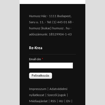
Humusz Ház - 1111 Budapest,
Saru u. 11. - Tel: (1) 445 01 68 -
humusz (kukac) humusz . hu -
adószámunk: 18529904-1-43
Re-Krea
Email cím
*
Impresszum
|
Adatvédelmi
nyilatkozat
|
Szerzői jogok
|
Médiaajánlat
|
RSS
|
HU
|
EN
|