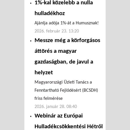
1%-kal közelebb a nulla
hulladékhoz
Ajánlja adója 1%-át a Humusznak!
2026. február 23. 13:20
Messze még a körforgásos
áttörés a magyar
gazdaságban, de javul a
helyzet
Magyarországi Üzleti Tanács a
Fenntartható Fejlődésért (BCSDH)
friss felmérése
2026. január 28. 08:40
Webinár az Európai
Hulladékcsökkentési Hétről