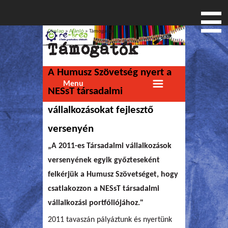
Címlap
»
Ajánló
» Támogatók
Jelenlegi hely
Támogatók
A Humusz Szövetség nyert a
Menu
NESsT társadalmi
vállalkozásokat fejlesztő
versenyén
„A 2011-es Társadalmi vállalkozások
versenyének egyik győzteseként
felkérjük a Humusz Szövetséget, hogy
csatlakozzon a NESsT társadalmi
vállalkozási portfóliójához."
2011 tavaszán pályáztunk és nyertünk