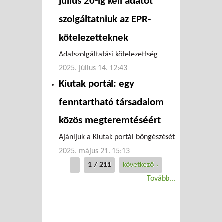
július 20-ig kell adatot
szolgáltatniuk az EPR-
kötelezetteknek
Adatszolgáltatási kötelezettség
2025. július 14. 12:43
Kiutak portál: egy
fenntartható társadalom
közös megteremtéséért
Ajánljuk a Kiutak portál böngészését
2025. május 21. 15:13
1 / 211
következő ›
Tovább...