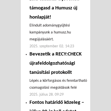
támogasd a Humusz új
honlapját!
Elindult adománygyűjtési
kampányunk a humusz.hu
megújulásáért.
2025. szeptember 02. 14:23
Bevezetik a RECY:CHECK
újrafeldolgozhatósági
tanúsítási protokollt
Lépés a körforgásos és fenntartható
csomagolási megoldások felé
2025. július 28. 09:29
Fontos határidő közeleg –