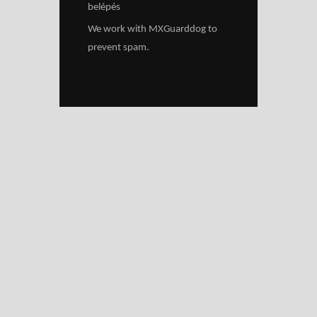
belépés
We work with
MXGuarddog
to
prevent spam.