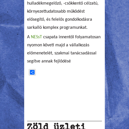
hulladékmegelőző, -csökkentő célzatú,
környezettudatosabb működést
elősegítő, és felelős gondolkodásra
sarkalló komplex programunkat.
A
NESsT
csapata innentől folyamatosan
nyomon követi majd a vállalkozás
előmenetelét, szakmai tanácsadással
segítve annak fejlődésé
Share
Zöld üzleti