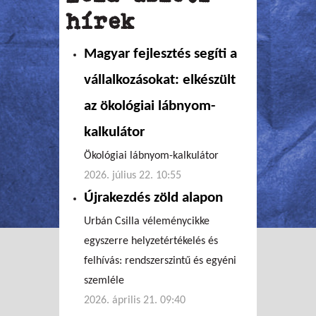
hírek
Magyar fejlesztés segíti a
vállalkozásokat: elkészült
az ökológiai lábnyom-
kalkulátor
Ökológiai lábnyom-kalkulátor
2026. július 22. 10:55
Újrakezdés zöld alapon
Urbán Csilla véleménycikke
egyszerre helyzetértékelés és
felhívás: rendszerszintű és egyéni
szemléle
2026. április 21. 09:40