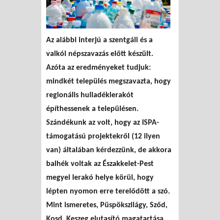
Az alábbi interjú a szentgáli és a
valkói népszavazás előtt készült.
Azóta az eredményeket tudjuk:
mindkét település megszavazta, hogy
regionális hulladéklerakót
építhessenek a településen.
Szándékunk az volt, hogy az ISPA-
támogatású projektekről (12 ilyen
van) általában kérdezzünk, de akkora
balhék voltak az Északkelet-Pest
megyei lerakó helye körül, hogy
lépten nyomon erre terelődött a szó.
Mint ismeretes, Püspökszilágy, Sződ,
Kosd, Keszeg elutasító magatartása