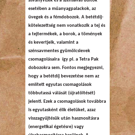
ásványvizek és a szénsavas üdítők
esetében a műanyagpalackok, az
üvegek és a fémdobozok. A betétdíj-
kötelezettség nem vonatkozik a tej és
a tejtermékek, a borok, a tömények
és kevertjeik, valamint a
szénsavmentes gyümölcslevek
csomagolásaira így pl. a Tetra Pak
dobozokra sem. Fontos megjegyezni,
hogy a betétdíj bevezetése nem az
említett egyutas csomagolások
többutassá válását (újratöltését)
jelenti. Ezek a csomagolások továbbra
is egyutasként élik életüket, azaz
visszagyűjtésük után hasznosításra
(energetikai égetésre) vagy