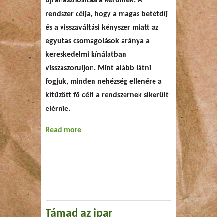
újrahasznosításra kerülnek. A
rendszer célja, hogy a magas betétdíj
és a visszaváltási kényszer miatt az
egyutas csomagolások aránya a
kereskedelmi kínálatban
visszaszoruljon. Mint alább látni
fogjuk, minden nehézség ellenére a
kitűzött fő célt a rendszernek sikerült
elérnie.
Read more
about A német betétdíjas
rendszer
Támad az ipar