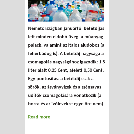
Németországban januártól betétdíjas
lett minden eldobó üveg, a műanyag
palack, valamint az italos aludoboz (a
fehérbádog is). A betétdíj nagysága a
csomagolás nagyságához igazodik: 1,5
liter alatt 0,25 Cent, afelett 0,50 Cent.
Egy pontosítás: a betétdíj csak a
sörök, az ásványvizek és a szénsavas
üdítők csomagolására vonatkozik (a
borra és az ivólevekre egyelőre nem).
Read more
about Betétes
szövegszilánkok