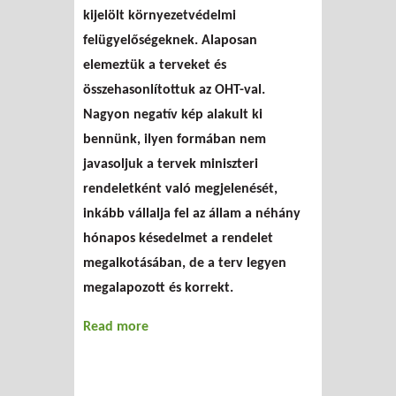
kijelölt környezetvédelmi
felügyelőségeknek. Alaposan
elemeztük a terveket és
összehasonlítottuk az OHT-val.
Nagyon negatív kép alakult ki
bennünk, ilyen formában nem
javasoljuk a tervek miniszteri
rendeletként való megjelenését,
inkább vállalja fel az állam a néhány
hónapos késedelmet a rendelet
megalkotásában, de a terv legyen
megalapozott és korrekt.
Read more
about A regionális
hulladékgazdálkodási tervek
bírálata