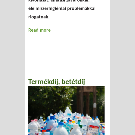
kivonását, ellátási zavarokkal,
élelmiszerhigiéniai problémákkal
riogatnak.
Read more
about Támad az ipar
Termékdíj, betétdíj