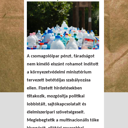
A csomagolóipar pénzt, fáradságot
nem kímélő elszánt rohamot indított
a környezetvédelmi minisztérium
tervezett betétdíjas szabályozása
ellen. Fizetett hirdetésekben
tiltakozik, mozgósítja politikai
lobbistáit, sajtókapcsolatait és
élelmiszeripari szövetségeseit.
Meglebegtetik a multinacionális tőke