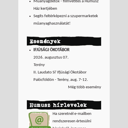
Műanyagdetox - filmvetítés a Humusz
Ház kertjében
Segíts feltérképezni a szupermarketek
műanyaghasználatát!
Események
IFJÚSÁGI ÖKOTÁBOR
2026. augusztus 07.
Terény
II. Laudato Si' Ifjúsági Ökotábor
Palócföldön - Terény, aug. 7-12.
Még több esemény
Humusz hírlevelek
Ha szeretnél e-mailben
rendszeresen értesülni