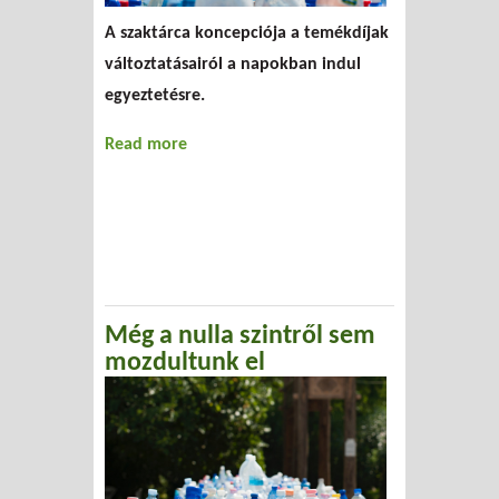
A szaktárca koncepciója a temékdíjak
változtatásairól a napokban indul
egyeztetésre.
Read more
about Termékdíj, betétdíj
Még a nulla szintről sem
mozdultunk el