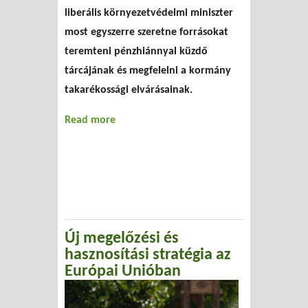
liberális környezetvédelmi miniszter
most egyszerre szeretne forrásokat
teremteni pénzhiánnyal küzdő
tárcájának és megfelelni a kormány
takarékossági elvárásainak.
Read more
about Zöldít-e az ökoadó?
Új megelőzési és
hasznosítási stratégia az
Európai Unióban