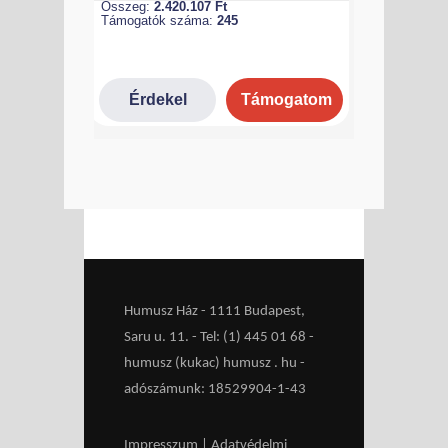
Humusz Ház - 1111 Budapest,
Saru u. 11. - Tel: (1) 445 01 68 -
humusz (kukac) humusz . hu -
adószámunk: 18529904-1-43
Impresszum
|
Adatvédelmi