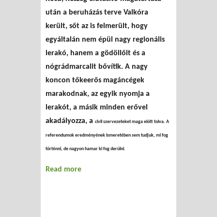
után a beruházás terve Valkóra
került, sőt az is felmerült, hogy
egyáltalán nem épül nagy regionális
lerakó, hanem a gödöllőit és a
nógrádmarcalit bővítik. A nagy
koncon tőkeerős magáncégek
marakodnak, az egyik nyomja a
lerakót, a másik minden erővel
akadályozza, a
civil szervezeteket maga előtt tolva. A
referendumok eredményének ismeretében sem tudjuk, mi fog
történni, de nagyon
hamar ki fog derülni.
Read more
about Még a nulla szintről
sem mozdultunk el