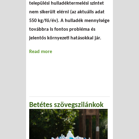
települési hulladéktermelési szintet
nem sikerült elérni (az aktuális adat
550 kg/fő/év). A hulladék mennyisége
továbbra is fontos probléma és
jelentős környezeti hatásokkal jár.
Read more
about Új megelőzési és
hasznosítási stratégia az
Európai Unióban
Betétes szövegszilánkok