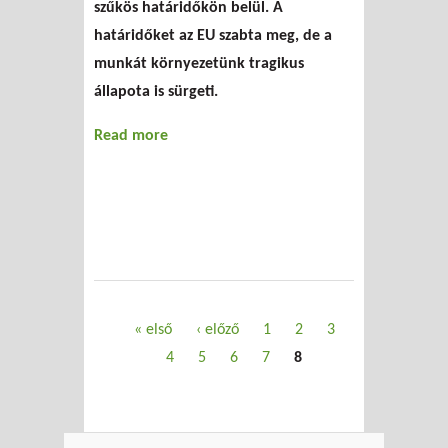
szűkös határidőkön belül. A
határidőket az EU szabta meg, de a
munkát környezetünk tragikus
állapota is sürgeti.
Read more
about Kötelezettség vagy
lehetőség?
Oldalak
« első
‹ előző
1
2
3
4
5
6
7
8