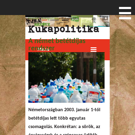
Főoldal
»
Kukapolitika
» Kukapolitika
Jelenlegi hely
Kukapolitika
A német betétdíjas
rendszer
Menu
Németországban 2003. január 1-től
betétdíjas lett több egyutas
csomagolás. Konkrétan: a sörök, az