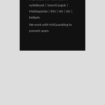
nyilatkozat
|
Szerzői jogok
|
Médiaajánlat
|
RSS
|
HU
|
EN
|
belépés
We work with
MXGuarddog
to
prevent spam.