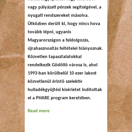
vagy pályázati pénzek segítségével, a
nyugati rendszereket másolva.
Útközben derült ki, hogy nincs hova
tovább lépni, ugyanis
Magyarországon a feldolgozás,
újrahasznosítás feltételei hiányoznak.
Közvetlen tapasztalatokkal
rendelkezik Gödöllõ városa is, ahol
1993-ban körülbelül 10 ezer lakost
közvetlenül érintõ szelektív
hulladékgyûjtési kísérletet indítottak
el a PHARE program keretében.
Read more
about Hulladékfelmérés a
Gödöllõi Agrártudományi
Egyetemen