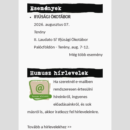
Események
IFJÚSÁGI ÖKOTÁBOR
2026. augusztus 07.
Terény
II. Laudato Si' Ifjúsági Ökotábor
Palócföldön - Terény, aug. 7-12.
Még több esemény
Humusz hírlevelek
Ha szeretnél e-mailben
rendszeresen értesülni
híreinkről, ingyenes
előadásainkról, és sok
másról is, akkor iratkozz fel hírleveleinkre.
Tovább a hírlevelekhez >>