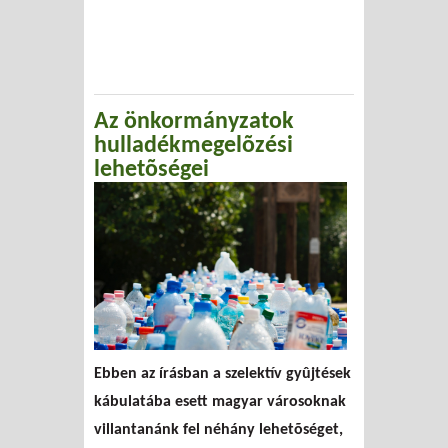
Az önkormányzatok
hulladékmegelõzési
lehetõségei
Ebben az írásban a szelektív gyûjtések
kábulatába esett magyar városoknak
villantanánk fel néhány lehetõséget,