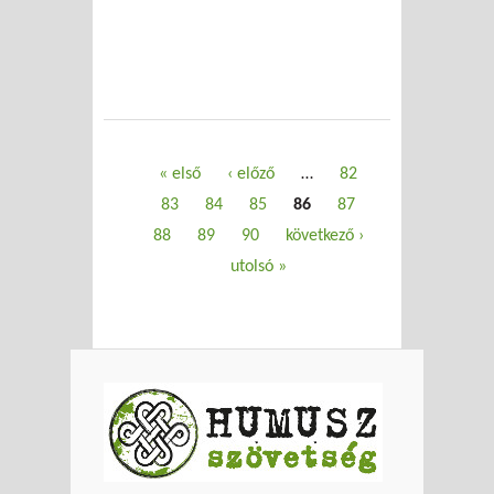
Oldalak
« első
‹ előző
…
82
83
84
85
86
87
88
89
90
következő ›
utolsó »