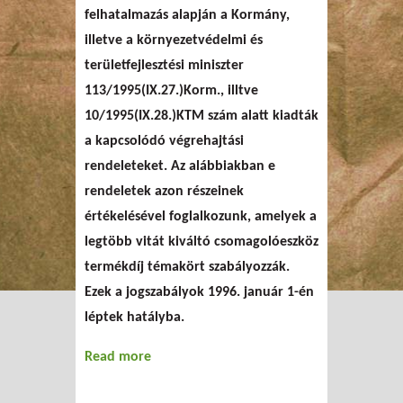
felhatalmazás alapján a Kormány,
illetve a környezetvédelmi és
területfejlesztési miniszter
113/1995(IX.27.)Korm., illtve
10/1995(IX.28.)KTM szám alatt kiadták
a kapcsolódó végrehajtási
rendeleteket. Az alábbiakban e
rendeletek azon részeinek
értékelésével foglalkozunk, amelyek a
legtöbb vitát kiváltó csomagolóeszköz
termékdíj témakört szabályozzák.
Ezek a jogszabályok 1996. január 1-én
léptek hatályba.
Read more
about A termékdíjakhoz
kapcsolódó kormány- és