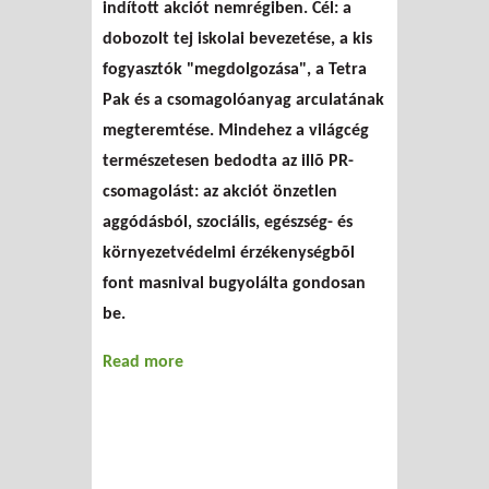
indított akciót nemrégiben. Cél: a
dobozolt tej iskolai bevezetése, a kis
fogyasztók "megdolgozása", a Tetra
Pak és a csomagolóanyag arculatának
megteremtése. Mindehez a világcég
természetesen bedodta az illõ PR-
csomagolást: az akciót önzetlen
aggódásból, szociális, egészség- és
környezetvédelmi érzékenységbõl
font masnival bugyolálta gondosan
be.
Read more
about Alibi-újrahasznosítás