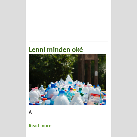
Dezsõ
Lenni minden oké
A
Read more
about Lenni minden oké