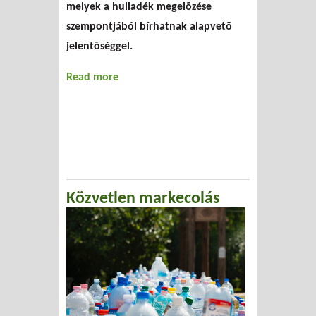
melyek a hulladék megelõzése
szempontjából bírhatnak alapvetõ
jelentõséggel.
Read more
about Az önkormányzatok
hulladékmegelõzési
lehetõségei
Közvetlen markecolás