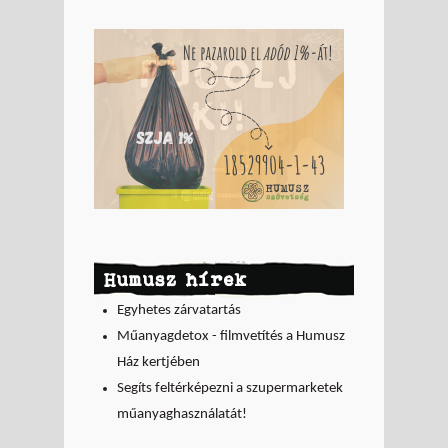
Humusz hírek
Egyhetes zárvatartás
Műanyagdetox - filmvetítés a Humusz
Ház kertjében
Segíts feltérképezni a szupermarketek
műanyaghasználatát!