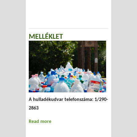
miniszteri rendeletekrõl
MELLÉKLET
A hulladékudvar telefonszáma: 1/290-
2863
Read more
about MELLÉKLET