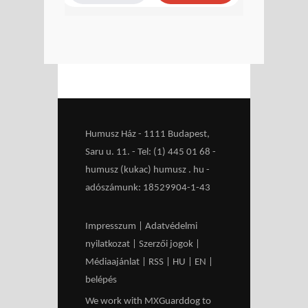
Humusz Ház - 1111 Budapest,
Saru u. 11. - Tel: (1) 445 01 68 -
humusz (kukac) humusz . hu -
adószámunk: 18529904-1-43
Impresszum
|
Adatvédelmi
nyilatkozat
|
Szerzői jogok
|
Médiaajánlat
|
RSS
|
HU
|
EN
|
belépés
We work with
MXGuarddog
to