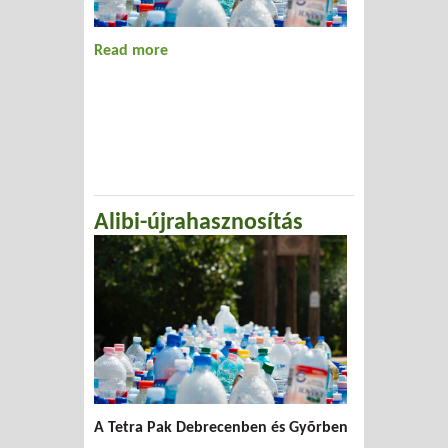
Read more
about A KTM és a multik
Alibi-újrahasznosítás
A Tetra Pak Debrecenben és Gyõrben