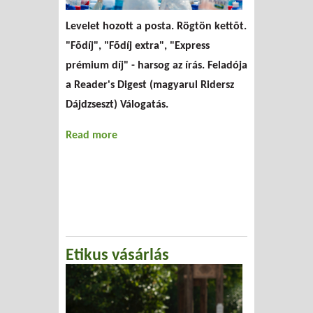
Levelet hozott a posta. Rögtön kettõt.
"Fõdíj", "Fõdíj extra", "Express
prémium díj" - harsog az írás. Feladója
a Reader's Digest (magyarul Ridersz
Dájdzseszt) Válogatás.
Read more
about Közvetlen markecolás
Etikus vásárlás