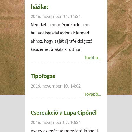
házilag
2016. november 14. 11:31
Nem kell sem mérnöknek, sem
hulladékgazdálkodónak lenned
ahhoz, hogy saját újrafeldolgozó
kisüzemet alakíts ki otthon.
Tovább...
Tippfogas
2016. november 10. 14:02
Tovább...
Csereakció a Lupa Cipőnél
2016. november 07. 10:34
Avagy az egészségmegőrző lábbelik