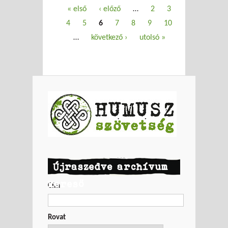
Oldalak
« első
‹ előző
…
2
3
4
5
6
7
8
9
10
…
következő ›
utolsó »
Újraszedve archívum
kereső
Cím
Rovat