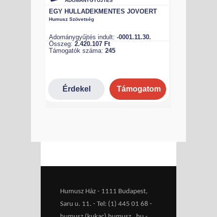
Humusz Ház - 1111 Budapest,
Saru u. 11. - Tel: (1) 445 01 68 -
humusz (kukac) humusz . hu -