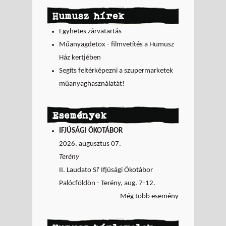
Humusz hírek
Egyhetes zárvatartás
Műanyagdetox - filmvetítés a Humusz
Ház kertjében
Segíts feltérképezni a szupermarketek
műanyaghasználatát!
Események
IFJÚSÁGI ÖKOTÁBOR
2026. augusztus 07.
Terény
II. Laudato Si' Ifjúsági Ökotábor
Palócföldön - Terény, aug. 7-12.
Még több esemény