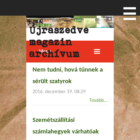
Címlap
» Újraszedve magazin archívum
Jelenlegi hely
Újraszedve
magazin
archívum
Menu
Nem tudni, hová tűnnek a
sérült szatyrok
2016. december 19. 08:29
Tovább...
Szemétszállítási
számlahegyek várhatóak