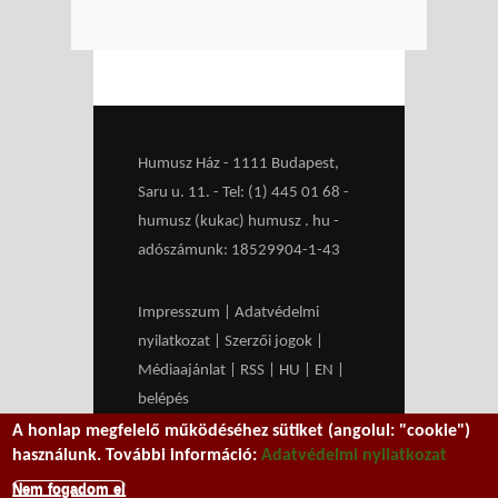
Humusz Ház - 1111 Budapest,
Saru u. 11. - Tel: (1) 445 01 68 -
humusz (kukac) humusz . hu -
adószámunk: 18529904-1-43
Impresszum
|
Adatvédelmi
nyilatkozat
|
Szerzői jogok
|
Médiaajánlat
|
RSS
|
HU
|
EN
|
belépés
A honlap megfelelő működéséhez sütiket (angolul: "cookie")
We work with
MXGuarddog
to
használunk. További információ:
Adatvédelmi nyilatkozat
prevent spam.
Nem fogadom el