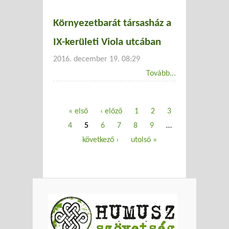
Környezetbarát társasház a
IX-kerületi Viola utcában
2016. december 19. 08:29
Tovább...
Oldalak
« első
‹ előző
1
2
3
4
5
6
7
8
9
…
következő ›
utolsó »