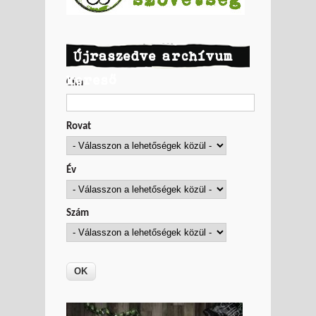
Újraszedve archívum
kereső
Cím
Rovat
Év
Szám