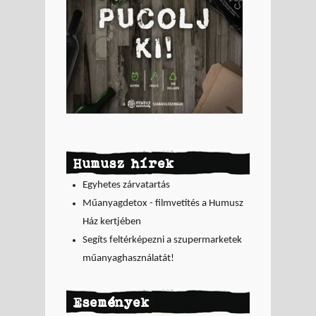
Humusz hírek
Egyhetes zárvatartás
Műanyagdetox - filmvetítés a Humusz
Ház kertjében
Segíts feltérképezni a szupermarketek
műanyaghasználatát!
Események