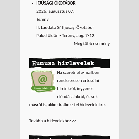
IFJÚSÁGI ÖKOTÁBOR
2026. augusztus 07.
Terény
II. Laudato Si' Ifjúsági Ökotábor
Palócföldön - Terény, aug. 7-12.
Még több esemény
Humusz hírlevelek
Ha szeretnél e-mailben
rendszeresen értesülni
híreinkről, ingyenes
előadásainkról, és sok
másról is, akkor iratkozz fel hírleveleinkre.
Tovább a hírlevelekhez >>