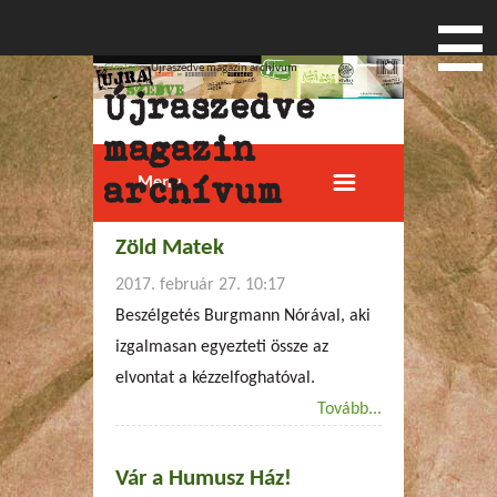
Címlap
» Újraszedve magazin archívum
Jelenlegi hely
Újraszedve
magazin
archívum
Menu
Zöld Matek
2017. február 27. 10:17
Beszélgetés Burgmann Nórával, aki
izgalmasan egyezteti össze az
elvontat a kézzelfoghatóval.
Tovább...
Vár a Humusz Ház!