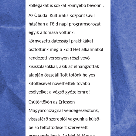
kollégákat is sokkal könnyebb bevonni.
Az Óbudai Kulturális Központ Civil
házában a Föld napi programsorozat
egyik állomása voltunk:
környezettudatossági praktikákat
osztottunk meg a Zöld Hét alkalmából
rendezett versenyen részt vevő
kisiskolásokkal, akik az elhangzottak
alapján összeállított totónk helyes
kitöltésével növelhették tovább
esélyeiket a végső győzelemre!
Csütörtökön az Ericsson
Magyarországnál vendégeskedtünk,
visszatérő szereplői vagyunk a külső-
belső feltöltődésért szervezett