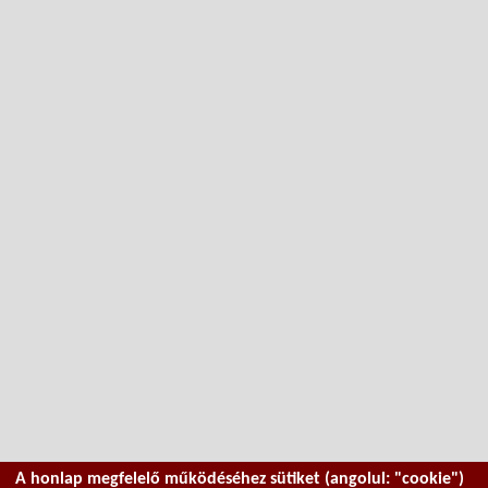
A honlap megfelelő működéséhez sütiket (angolul: "cookie")