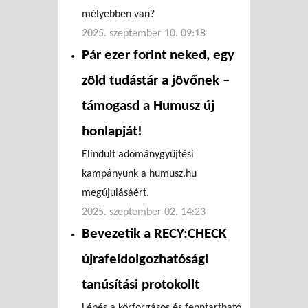
mélyebben van?
2025. szeptember 10. 09:18
Pár ezer forint neked, egy
zöld tudástár a jövőnek –
támogasd a Humusz új
honlapját!
Elindult adománygyűjtési
kampányunk a humusz.hu
megújulásáért.
2025. szeptember 02. 14:23
Bevezetik a RECY:CHECK
újrafeldolgozhatósági
tanúsítási protokollt
Lépés a körforgásos és fenntartható