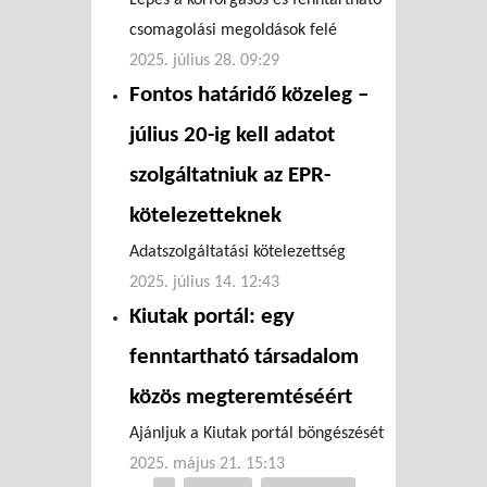
csomagolási megoldások felé
2025. július 28. 09:29
Fontos határidő közeleg –
július 20-ig kell adatot
szolgáltatniuk az EPR-
kötelezetteknek
Adatszolgáltatási kötelezettség
2025. július 14. 12:43
Kiutak portál: egy
fenntartható társadalom
közös megteremtéséért
Ajánljuk a Kiutak portál böngészését
2025. május 21. 15:13