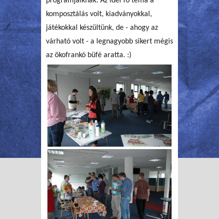
programjaiknak. Az idei fő téma a
komposztálás volt, kiadványokkal,
játékokkal készültünk, de - ahogy az
várható volt - a legnagyobb sikert mégis
az ökofrankó büfé aratta. :)