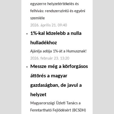
egyszerre helyzetértékelés és
felhívás: rendszerszintű és egyéni
szemléle
2026. április 21. 09:40
1%-kal közelebb a nulla
hulladékhoz
Ajánlja adója 1%-át a Humusznak!
2026. február 23. 13:20
Messze még a körforgásos
áttörés a magyar
gazdaságban, de javul a
helyzet
Magyarországi Üzleti Tanács a
Fenntartható Fejlődésért (BCSDH)