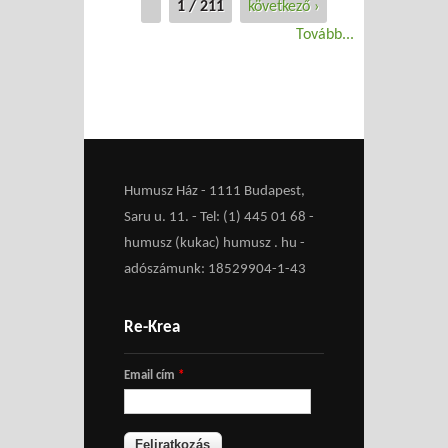
1 / 211
következő ›
Tovább...
Humusz Ház - 1111 Budapest,
Saru u. 11. - Tel: (1) 445 01 68 -
humusz (kukac) humusz . hu -
adószámunk: 18529904-1-43
Re-Krea
Email cím
*