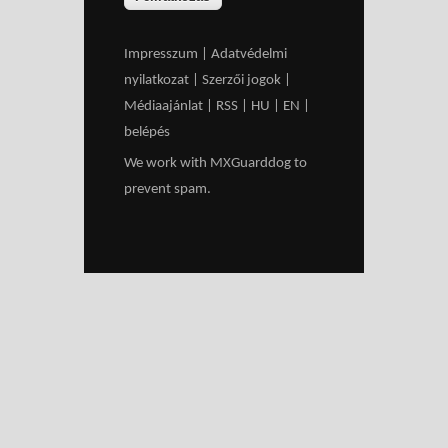
Impresszum
|
Adatvédelmi
nyilatkozat
|
Szerzői jogok
|
Médiaajánlat
|
RSS
|
HU
|
EN
|
belépés
We work with
MXGuarddog
to
prevent spam.