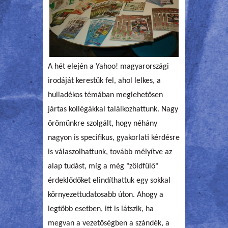
A hét elején a Yahoo! magyarországi
irodáját kerestük fel, ahol lelkes, a
hulladékos témában meglehetősen
jártas kollégákkal találkozhattunk. Nagy
örömünkre szolgált, hogy néhány
nagyon is specifikus, gyakorlati kérdésre
is válaszolhattunk, tovább mélyítve az
alap tudást, míg a még "zöldfülő"
érdeklődőket elindíthattuk egy sokkal
környezettudatosabb úton. Ahogy a
legtöbb esetben, itt is látszik, ha
megvan a vezetőségben a szándék, a