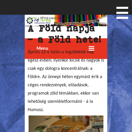
Címlap
» A Föld napja - a Föld hete!
Jelenlegi hely
A Föld napja
- a Föld hete!
Menu
Április 22-e talán a legzöldebb nap
egész évben; ilyenkor kicsik és nagyok is
csak egy dologra koncentrálnak: a
Földre. Az ünnepi héten egymást érik a
céges rendezvények, előadások,
programok zöld témákban, ekkor van
lehetőség szemléletformálni - á la
Humusz.