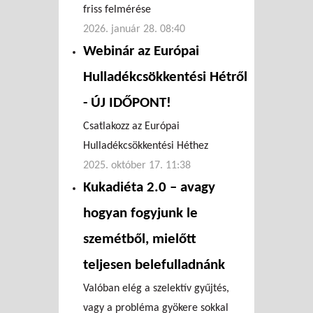
friss felmérése
2026. január 28. 08:40
Webinár az Európai
Hulladékcsökkentési Hétről
- ÚJ IDŐPONT!
Csatlakozz az Európai
Hulladékcsökkentési Héthez
2025. október 17. 11:38
Kukadiéta 2.0 – avagy
hogyan fogyjunk le
szemétből, mielőtt
teljesen belefulladnánk
Valóban elég a szelektív gyűjtés,
vagy a probléma gyökere sokkal