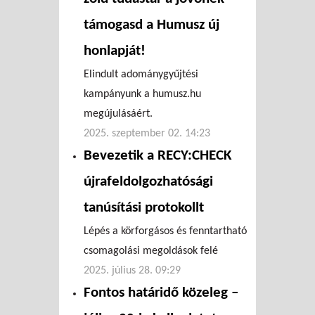
támogasd a Humusz új
honlapját!
Elindult adománygyűjtési
kampányunk a humusz.hu
megújulásáért.
2025. szeptember 02. 14:23
Bevezetik a RECY:CHECK
újrafeldolgozhatósági
tanúsítási protokollt
Lépés a körforgásos és fenntartható
csomagolási megoldások felé
2025. július 28. 09:29
Fontos határidő közeleg –