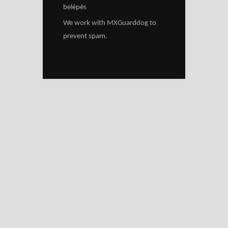
belépés
We work with
MXGuarddog
to
prevent spam.