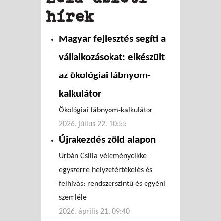
hírek
Magyar fejlesztés segíti a
vállalkozásokat: elkészült
az ökológiai lábnyom-
kalkulátor
Ökológiai lábnyom-kalkulátor
2026. július 22. 10:55
Újrakezdés zöld alapon
Urbán Csilla véleménycikke
egyszerre helyzetértékelés és
felhívás: rendszerszintű és egyéni
szemléle
2026. április 21. 09:40