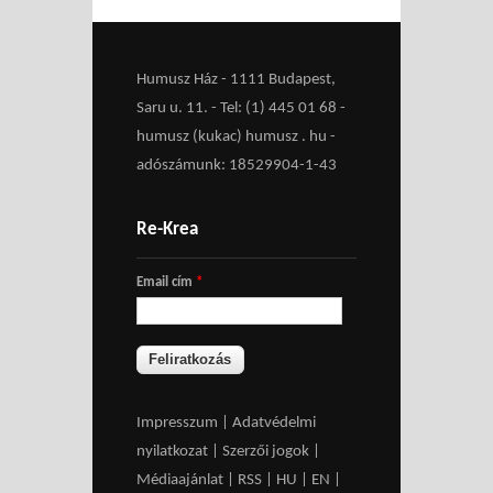
Humusz Ház - 1111 Budapest,
Saru u. 11. - Tel: (1) 445 01 68 -
humusz (kukac) humusz . hu -
adószámunk: 18529904-1-43
Re-Krea
Email cím
*
Impresszum
|
Adatvédelmi
nyilatkozat
|
Szerzői jogok
|
Médiaajánlat
|
RSS
|
HU
|
EN
|