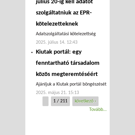
július 20-ig kell adatot
szolgáltatniuk az EPR-
kötelezetteknek
Adatszolgáltatási kötelezettség
2025. július 14. 12:43
Kiutak portál: egy
fenntartható társadalom
közös megteremtéséért
Ajánljuk a Kiutak portál böngészését
2025. május 21. 15:13
1 / 211
következő ›
Tovább...