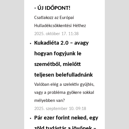
- ÚJ IDŐPONT!
Csatlakozz az Európai
Hulladékcsökkentési Héthez
2025. október 17. 11:38
Kukadiéta 2.0 – avagy
hogyan fogyjunk le
szemétből, mielőtt
teljesen belefulladnánk
Valóban elég a szelektív gyűjtés,
vagy a probléma gyökere sokkal
mélyebben van?
2025. szeptember 10. 09:18
Pár ezer forint neked, egy
zöld tudástár a jövőnek –