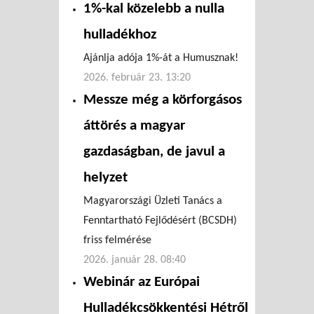
1%-kal közelebb a nulla
hulladékhoz
Ajánlja adója 1%-át a Humusznak!
2026. február 23. 13:20
Messze még a körforgásos
áttörés a magyar
gazdaságban, de javul a
helyzet
Magyarországi Üzleti Tanács a
Fenntartható Fejlődésért (BCSDH)
friss felmérése
2026. január 28. 08:40
Webinár az Európai
Hulladékcsökkentési Hétről