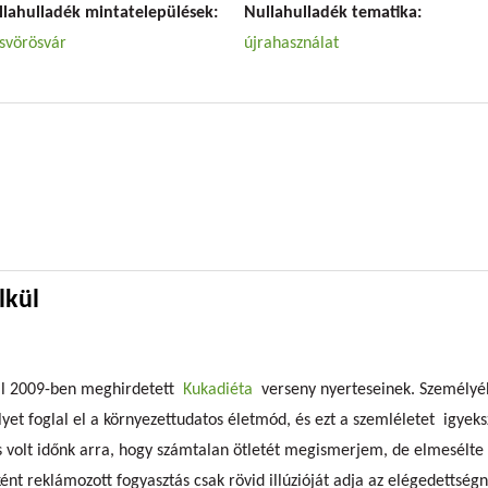
llahulladék mintatelepülések:
Nullahulladék tematika:
isvörösvár
újrahasználat
z
lkül
al 2009-ben meghirdetett
Kukadiéta
verseny nyerteseinek. Személyé
lyet foglal el a környezettudatos életmód, és ezt a szemléletet igyek
s volt időnk arra, hogy számtalan ötletét megismerjem, de elmesélte a
t reklámozott fogyasztás csak rövid illúzióját adja az elégedettségn