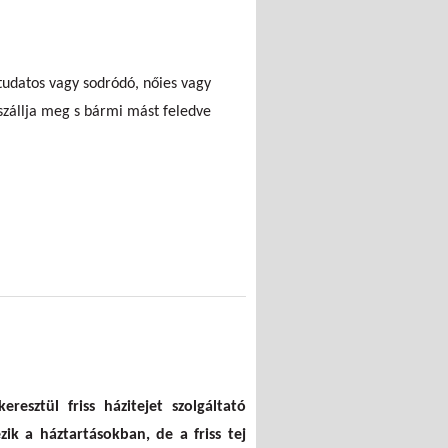
ntudatos vagy sodródó, nőies vagy
szállja meg s bármi mást feledve
esztül friss házitejet szolgáltató
k a háztartásokban, de a friss tej