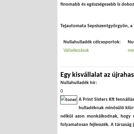
finomabb és egészségesebb is doboz 
Tejautomata Sepsiszentgyörgyön, 
Nullahulladék célcsoportok:
Nu
Vállalkozások
me
Egy kisvállalat az újraha
Nullahulladék hír:
0
A Print Sisters Kft fennáll
hulladéknak minősülő kiür
nélkül azon munkálkodnak, hogy ú
folyamatosan fejlesszék. A társaság 