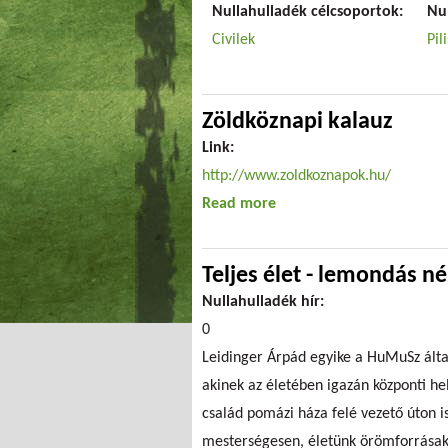
Nullahulladék célcsoportok:
Nu
Civilek
Pil
Zöldköznapi kalauz
Link:
http://www.zoldkoznapok.hu/
Read more
about Zöldköznapi kalau
Teljes élet - lemondás né
Nullahulladék hír:
0
Leidinger Árpád egyike a HuMuSz ált
akinek az életében igazán központi he
család pomázi háza felé vezető úton i
mesterségesen, életünk örömforrásakén