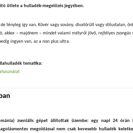
ító ötlete a hulladék-megelőzés jegyében.
e tényleg így van. Kövér vagy sovány, divatőrült vagy stílustalan, ö
zó, akkor – majdnem – mindet valami mélyről jövő, rejtélyes zsongás 
dig ingyen van, az a non plus ultra.
ért
llahulladék tematika:
ahasználat
ában
ánia) zseniális gépet állítottak üzembe: egy napi 24 órán ker
golásmentes megoldással nem csak kevesebb hulladék keletkezi