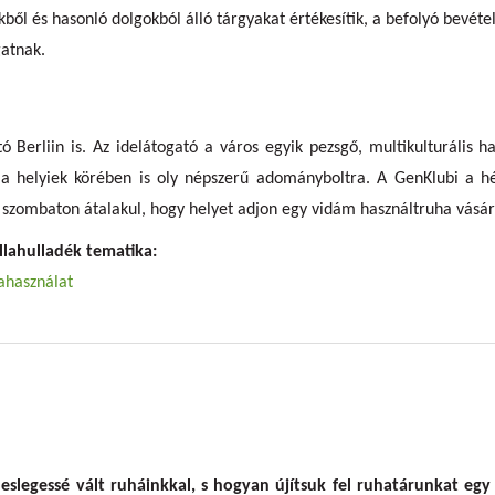
kből és hasonló dolgokból álló tárgyakat értékesítik, a befolyó bevé
atnak.
tó Berliin is. Az idelátogató a város egyik pezsgő, multikulturális h
 a helyiek körében is oly népszerű adományboltra. A GenKlubi a h
szombaton átalakul, hogy helyet adjon egy vidám használtruha vásár
llahulladék tematika:
ahasználat
eslegessé vált ruháinkkal, s hogyan újítsuk fel ruhatárunkat egy 