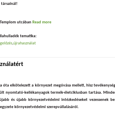
társainál!
a Templom utcában
Read more
about Tejautomata napi 24 órában
llahulladék tematika:
gelőzés
újrahasználat
sználatért
ása óta elkötelezett a környezet megóvása mellett, hisz tevékenys
ült nyomtató-kellékanyagok termék-életciklusban tartása. Minden
jabb és újabb környezetvédelmi intézkedéseket vezessenek be,
jegyzete környezetvédelmi szerepvállalásáról.