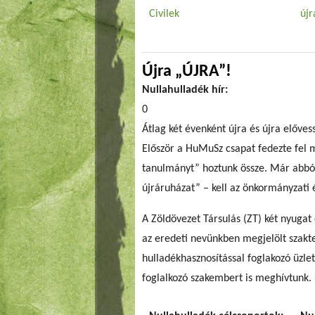
Civilek
újr
Újra „ÚJRA”!
Nullahulladék hír:
0
Átlag két évenként újra és újra előve
Először a HuMuSz csapat fedezte fel
tanulmányt” hoztunk össze. Már abból 
újráruházat” – kell az önkormányzati 
A Zöldövezet Társulás (ZT) két nyugat
az eredeti nevünkben megjelölt szakt
hulladékhasznosítással foglakozó üzle
foglalkozó szakembert is meghívtunk.