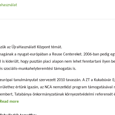
ahasználat
sszük az ÚjraHasználati Központ témát.
 magának a nyugat-európában a Reuse Centereket. 2006-ban pedig egy
is kiderült, hogy pusztán piaci alapon nem lehet fenntartani ilyen be
és szociális-munkahelyteremtési támogatás is.
 európai tanulmányutat szervezett 2010 tavaszán. A ZT a Kukabúvár E
erülethez értünk igazán, az NCA nemzetközi program támogatásával 
tembert, Tatabánya önkormányzatának környezetvédelmi referensét és 
Read more
about Újra „ÚJRA”!