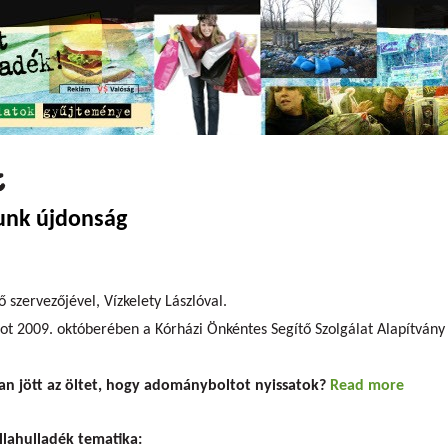
t
unk újdonság
 szervezőjével, Vízkelety Lászlóval.
 2009. októberében a Kórházi Önkéntes Segítő Szolgálat Alapítvány (
.
an jött az öltet, hogy adományboltot nyissatok?
Read more
about
újdon
llahulladék tematika: