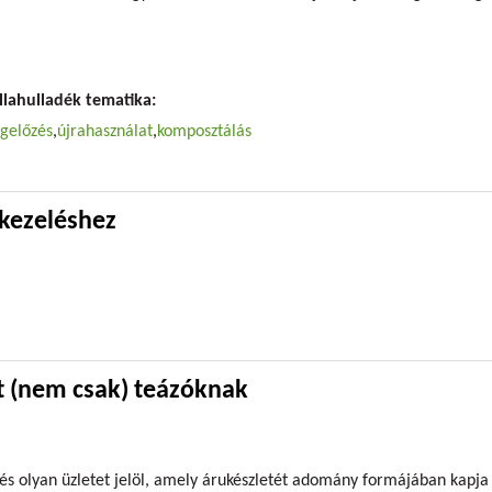
ndás nélkül
llahulladék tematika:
gelőzés
újrahasználat
komposztálás
kezeléshez
ladékkezeléshez
t (nem csak) teázóknak
és olyan üzletet jelöl, amely árukészletét adomány formájában kapja