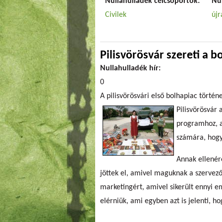
Nullahulladék célcsoportok:
Nu
Civilek
újr
Pilisvörösvár szereti a b
Nullahulladék hír:
0
A pilisvörösvári első bolhapiac történ
Pilisvörösvár 
programhoz, a
számára, hogy
Annak ellenér
jöttek el, amivel maguknak a szervező
marketingért, amivel sikerült ennyi em
elérniük, ami egyben azt is jelenti, h