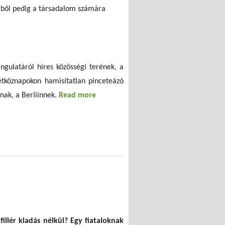
telből pedig a társadalom számára
angulatáról híres közösségi terének, a
étköznapokon hamisítatlan pinceteázó
nak, a Berliinnek.
Read more
about
Észtországi
adománybolt
(nem csak)
teázóknak
fillér kiadás nélkül? Egy fiataloknak