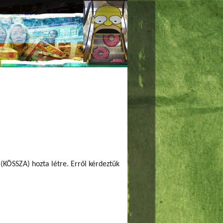
KÖSSZA) hozta létre. Erről kérdeztük
 Adománybolt – csak nálunk
ság