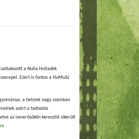
csatlakozott a Nulla Hulladék
szerepel. Ezért is fontos a HuMuSz
hagyománya, a helyiek nagy számban
emelnek azért a hathatós
etve az ismerősökön keresztül sikerült
re
about Pilisvörösvár szereti a
bolhapiacot!