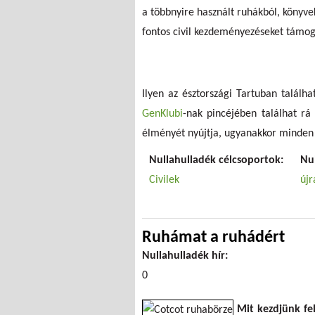
a többnyire használt ruhákból, könyve
fontos civil kezdeményezéseket támog
Ilyen az észtországi Tartuban találha
GenKlubi
-nak pincéjében találhat rá
élményét nyújtja, ugyanakkor minden 
Nullahulladék célcsoportok:
Nu
Civilek
újr
Ruhámat a ruhádért
Nullahulladék hír:
0
Mit kezdjünk fel