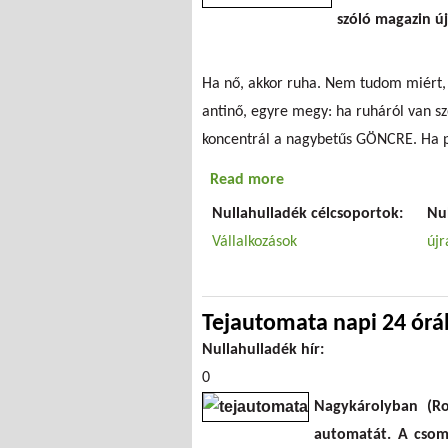
szóló magazin új
Ha nő, akkor ruha. Nem tudom miért, d
antinő, egyre megy: ha ruháról van s
koncentrál a nagybetűs GÖNCRE. Ha pe
Read more
about Ruhámat a ruhád
Nullahulladék célcsoportok:
Nu
Vállalkozások
újr
Tejautomata napi 24 ór
Nullahulladék hír:
0
Nagykárolyban (Rom
automatát. A csoma