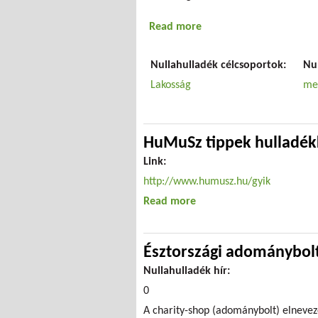
Read more
about Teljes élet - lemo
Nullahulladék célcsoportok:
Nu
Lakosság
me
HuMuSz tippek hulladék
Link:
http://www.humusz.hu/gyik
Read more
about HuMuSz tippek hul
Észtországi adománybol
Nullahulladék hír:
0
A charity-shop (adománybolt) elnevez