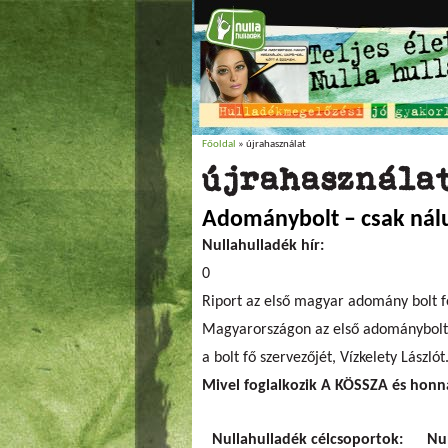
Főoldal
» újrahasználat
Jelenlegi hely
újrahasznála
Adománybolt – csak nál
Nullahulladék hír:
0
Riport az első magyar adomány bolt fő
Magyarországon az első adományboltot
a bolt fő szervezőjét, Vízkelety Lászlót
Mivel foglalkozik A KÖSSZA és honn
Nullahulladék célcsoportok:
Nu