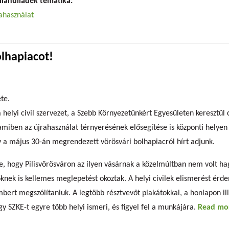
llahulladék tematika:
ahasználat
olhapiacot!
ete.
a helyi civil szervezet, a Szebb Környezetünkért Egyesületen keresztül 
miben az újrahasználat térnyerésének elősegítése is központi helyen 
 a május 30-án megrendezett vörösvári bolhapiacról hírt adjunk.
e, hogy Pilisvörösváron az ilyen vásárnak a közelmúltban nem volt 
knek is kellemes meglepetést okoztak. A helyi civilek elismerést érd
bert megszólítaniuk. A legtöbb résztvevőt plakátokkal, a honlapon ill
ogy SZKE-t egyre több helyi ismeri, és figyel fel a munkájára.
Read mo