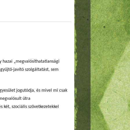
 hazai „megvalósíthatatlansági
gyűjtő-javító szolgáltatást, sem
gyesület jogutódja, és mivel mi csak
megvalósult útra
két, szociális szövetkezetekkel