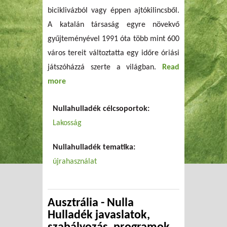
biciklivázból vagy éppen ajtókilincsből.
A katalán társaság egyre növekvő
gyűjteményével 1991 óta több mint 600
város tereit változtatta egy időre óriási
játszóházzá szerte a világban.
Read
more
about Guixot Csodaországában
Nullahulladék célcsoportok:
Lakosság
Nullahulladék tematika:
újrahasználat
Ausztrália - Nulla
Hulladék javaslatok,