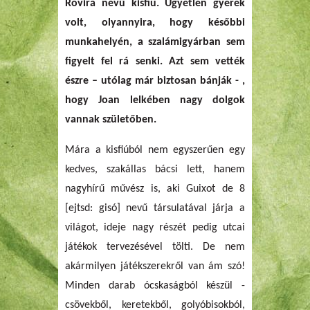
Rovira nevű kisfiú. Ügyetlen gyerek
volt, olyannyira, hogy későbbi
munkahelyén, a szalámigyárban sem
figyelt fel rá senki. Azt sem vették
észre – utólag már biztosan bánják - ,
hogy Joan lelkében nagy dolgok
vannak születőben.
Mára a kisfiúból nem egyszerűen egy
kedves, szakállas bácsi lett, hanem
nagyhírű művész is, aki Guixot de 8
[ejtsd: gisó] nevű társulatával járja a
világot, ideje nagy részét pedig utcai
játékok tervezésével tölti. De nem
akármilyen játékszerekről van ám szó!
Minden darab ócskaságból készül -
csövekből, keretekből, golyóbisokból,