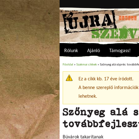
Rólunk
Ajánló
Támogass!
Főoldal
»
Szakmai cikkek
» Szőnyeg alá söprés: továbbfe
Jelenlegi hely
Ez a cikk kb. 17 éve íródott.
Figyelmeztető üzenet
A benne szereplő információk
lehetnek.
Szőnyeg alá s
továbbfejlesz
Búvárok takarítanak