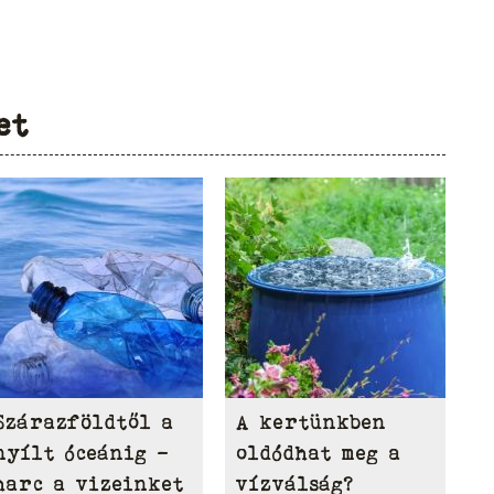
et
Szárazföldtől a
A kertünkben
nyílt óceánig –
oldódhat meg a
harc a vizeinket
vízválság?