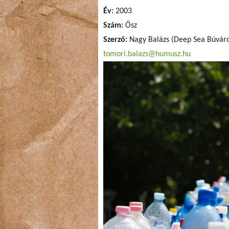
Év:
2003
Szám:
Ősz
Szerző:
Nagy Balázs (Deep Sea Búvár
tomori.balazs@humusz.hu