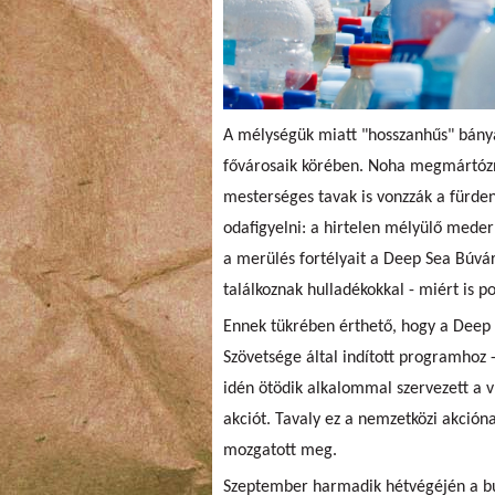
A mélységük miatt "hosszanhűs" bány
fővárosaik körében. Noha megmártózni
mesterséges tavak is vonzzák a fürden
odafigyelni: a hirtelen mélyülő meder
a merülés fortélyait a Deep Sea Búvá
találkoznak hulladékokkal - miért is p
Ennek tükrében érthető, hogy a Deep
Szövetsége által indított programhoz 
idén ötödik alkalommal szervezett a ví
akciót. Tavaly ez a nemzetközi akció
mozgatott meg.
Szeptember harmadik hétvégéjén a bud