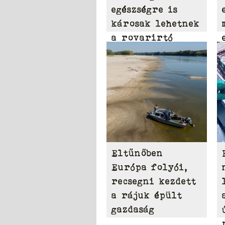
egészségre is
károsak lehetnek
a rovarirtó
szerek
Eltűnőben
Európa folyói,
recsegni kezdett
a rájuk épült
gazdaság