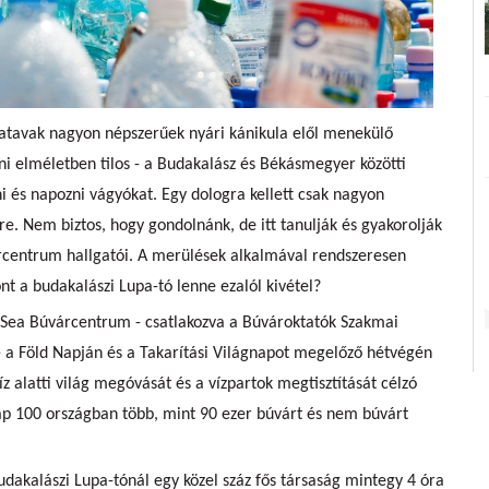
atavak nagyon népszerűek nyári kánikula elől menekülő
 elméletben tilos - a Budakalász és Békásmegyer közötti
i és napozni vágyókat. Egy dologra kellett csak nagyon
re. Nem biztos, hogy gondolnánk, de itt tanulják és gyakorolják
rcentrum hallgatói. A merülések alkalmával rendszeresen
ont a budakalászi Lupa-tó lenne ezalól kivétel?
 Sea Búvárcentrum - csatlakozva a Búvároktatók Szakmai
- a Föld Napján és a Takarítási Világnapot megelőző hétvégén
z alatti világ megóvását és a vízpartok megtisztítását célzó
nap 100 országban több, mint 90 ezer búvárt és nem búvárt
akalászi Lupa-tónál egy közel száz fős társaság mintegy 4 óra