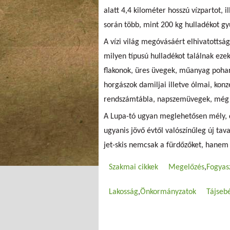
alatt 4,4 kilométer hosszú vízpartot, i
során több, mint 200 kg hulladékot gyű
A vízi világ megóvásáért elhivatottság
milyen típusú hulladékot találnak ezek
flakonok, üres üvegek, műanyag pohara
horgászok damiljai illetve ólmai, kon
rendszámtábla, napszemüvegek, még 
A Lupa-tó ugyan meglehetősen mély, de
ugyanis jövő évtől valószínűleg új ta
jet-skis nemcsak a fürdőzőket, hanem ő
Szakmai cikkek
Megelőzés
Fogyas
Lakosság
Önkormányzatok
Tájseb