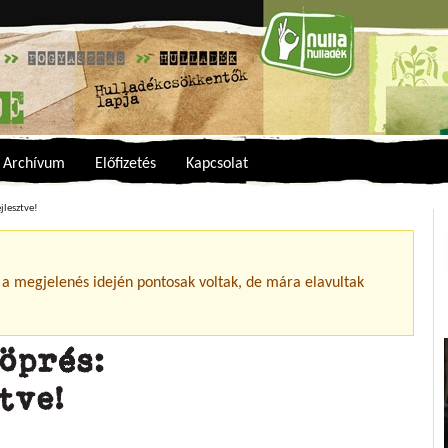
Archívum
Előfizetés
Kapcsolat
jlesztve!
 a megjelenés idején pontosak voltak, de mára elavultak
öprés:
tve!