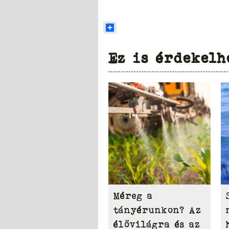
Share
Ez is érdekelh
Méreg a
tányérunkon? Az
élővilágra és az