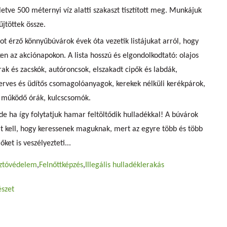
lletve 500 méternyi víz alatti szakaszt tisztított meg. Munkájuk
jtöttek össze.
ot érző könnyűbúvárok évek óta vezetik listájukat arról, hogy
en az akciónapokon. A lista hosszú és elgondolkodtató: olajos
k és zacskók, autóroncsok, elszakadt cipők és labdák,
zerves és üdítős csomagolóanyagok, kerekek nélküli kerékpárok,
működő órák, kulcscsomók.
 ha így folytatjuk hamar feltöltődik hulladékkal! A búvárok
vat kell, hogy keressenek maguknak, mert az egyre több és több
ket is veszélyezteti...
ztóvédelem
Felnőttképzés
Illegális hulladéklerakás
észet