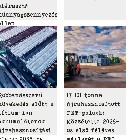
elárasztó
műanyagszennyezés
ellen
Robbanásszerű
17 101 tonna
növekedés előtt a
újrahasznosított
lítium-ion
PET-palack:
akkumulátorok
Közzétette 2026-
újrahasznosítási
os első féléves
piaca: 2035-re
mérlegét a PET