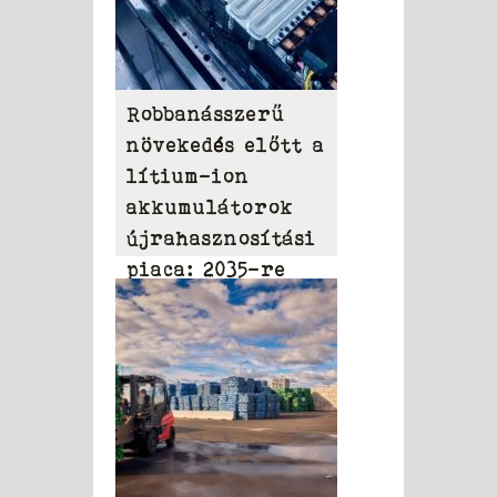
Robbanásszerű
növekedés előtt a
lítium-ion
akkumulátorok
újrahasznosítási
piaca: 2035-re
elérheti a 31,95
milliárd dollárt