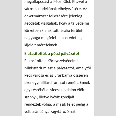
megállapodást a Pécel Glob Kft.-vel a
város hulladékának elhelyezésére. Az
önkormányzat felkérésére jelenleg
geodéták vizsgálják, hogy a tájvédelmi
körzetben kialakított lerakó területi
nagysága megfelel-e az eredetileg
kijelölt méreteknek.
Elutasították a pécsi pályázatot
Elutasította a Környezetvédelmi
Minisztérium azt a pályázatot, amelytõl
Pécs városa és az uránbánya összesen
tizenegymilliárd forintot remélt. Ennek
egy részébõl a Mecsek-oldalon élõk
szenny-, illetve ivóvíz gondjait
rendezték volna, a másik felét pedig a
volt uránbánya zagytározóinak