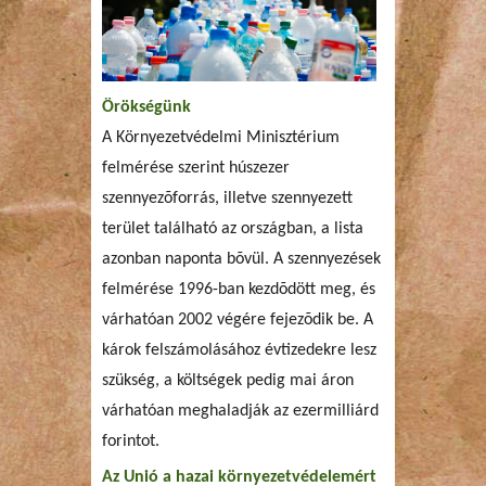
Örökségünk
A Környezetvédelmi Minisztérium
felmérése szerint húszezer
szennyezõforrás, illetve szennyezett
terület található az országban, a lista
azonban naponta bõvül. A szennyezések
felmérése 1996-ban kezdõdött meg, és
várhatóan 2002 végére fejezõdik be. A
károk felszámolásához évtizedekre lesz
szükség, a költségek pedig mai áron
várhatóan meghaladják az ezermilliárd
forintot.
Az Unió a hazai környezetvédelemért