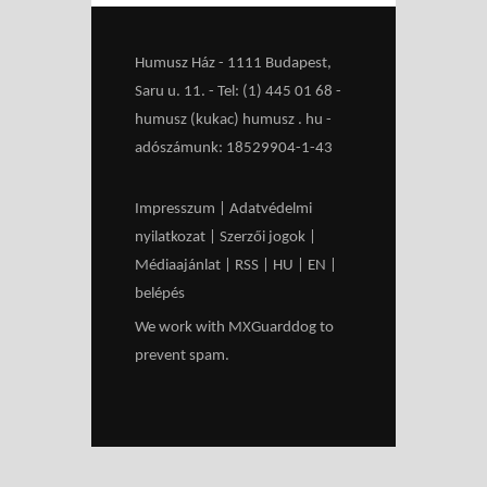
Humusz Ház - 1111 Budapest,
Saru u. 11. - Tel: (1) 445 01 68 -
humusz (kukac) humusz . hu -
adószámunk: 18529904-1-43
Impresszum
|
Adatvédelmi
nyilatkozat
|
Szerzői jogok
|
Médiaajánlat
|
RSS
|
HU
|
EN
|
belépés
We work with
MXGuarddog
to
prevent spam.