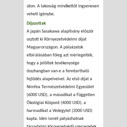
úton. A lakosság mindkettõt ingyenesen
veheti igénybe.
Díjazottak
A japán Sasakawa alapítvány elõször
osztott ki Környezetvédelmi díjat
Magyarországon. A pályázatok
elbírálásában fõleg azt mérlegelték,
hogy a jelöltek tevékenysége
összhangban van-e a fenntartható
fejlõdés alapelveivel. Az elsõ díjat a
Nimfea Természetvédelmi Egyesület
(6000 USD), a másodikat a Független
Ökológiai Központ (4000 USD), a
harmadikat a Védegylet (2000 USD)
kapta. Idén ismét pályázhatnak
társadalmi környezetvédõ szervezetek