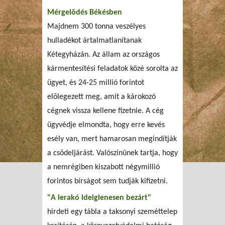
Mérgelõdés Békésben
Majdnem 300 tonna veszélyes
hulladékot ártalmatlanítanak
Kétegyházán. Az állam az országos
kármentesítési feladatok közé sorolta az
ügyet, és 24-25 millió forintot
elõlegezett meg, amit a károkozó
cégnek vissza kellene fizetnie. A cég
ügyvédje elmondta, hogy erre kevés
esély van, mert hamarosan megindítják
a csõdeljárást. Valószínûnek tartja, hogy
a nemrégiben kiszabott négymillió
forintos bírságot sem tudják kifizetni.
"A lerakó ideiglenesen bezárt"
hirdeti egy tábla a taksonyi szeméttelep