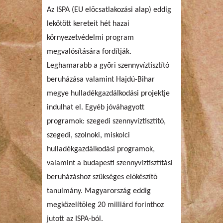
Az ISPA (EU elõcsatlakozási alap) eddig
lekötött kereteit hét hazai
környezetvédelmi program
megvalósítására fordítják.
Leghamarabb a gyõri szennyvíztisztító
beruházása valamint Hajdú-Bihar
megye hulladékgazdálkodási projektje
indulhat el. Egyéb jóváhagyott
programok: szegedi szennyvíztisztító,
szegedi, szolnoki, miskolci
hulladékgazdálkodási programok,
valamint a budapesti szennyvíztisztítási
beruházáshoz szükséges elõkészítõ
tanulmány. Magyarország eddig
megközelítõleg 20 milliárd forinthoz
jutott az ISPA-ból.