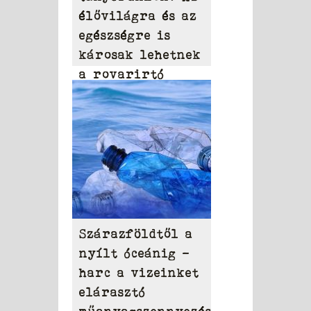
élővilágra és az
egészségre is
károsak lehetnek
a rovarirtó
szerek
Szárazföldtől a
nyílt óceánig –
harc a vizeinket
elárasztó