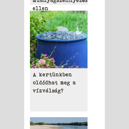
műanyagszennyezés
ellen
A kertünkben
oldódhat meg a
vízválság?