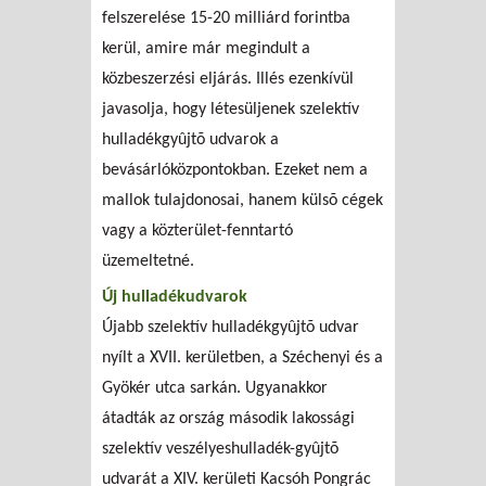
felszerelése 15-20 milliárd forintba
kerül, amire már megindult a
közbeszerzési eljárás. Illés ezenkívül
javasolja, hogy létesüljenek szelektív
hulladékgyûjtõ udvarok a
bevásárlóközpontokban. Ezeket nem a
mallok tulajdonosai, hanem külsõ cégek
vagy a közterület-fenntartó
üzemeltetné.
Új hulladékudvarok
Újabb szelektív hulladékgyûjtõ udvar
nyílt a XVII. kerületben, a Széchenyi és a
Gyökér utca sarkán. Ugyanakkor
átadták az ország második lakossági
szelektív veszélyeshulladék-gyûjtõ
udvarát a XIV. kerületi Kacsóh Pongrác