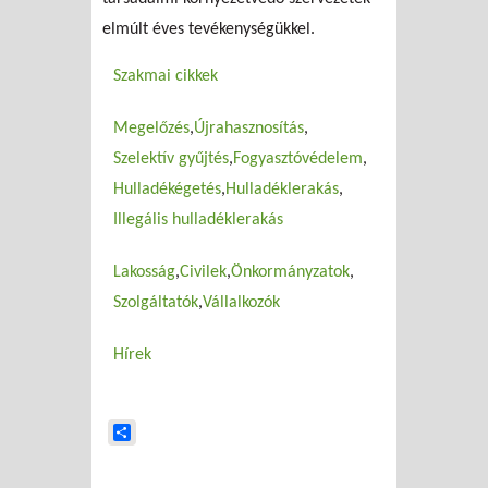
elmúlt éves tevékenységükkel.
Szakmai cikkek
Megelőzés
Újrahasznosítás
Szelektív gyűjtés
Fogyasztóvédelem
Hulladékégetés
Hulladéklerakás
Illegális hulladéklerakás
Lakosság
Civilek
Önkormányzatok
Szolgáltatók
Vállalkozók
Hírek
Share