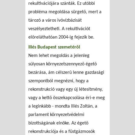
rekultivációjára szánták. Ez utóbbi
probléma megoldása sürgetõ, mert a
tározó a város ivóvízbázisát
veszélyeztetheti. A rekultivációt
elõreláthatóan 2004-ig fejezik be.
Illés Budapest szemetérõl
Nem lehet megoldás a jelenleg
súlyosan környezetszennyezõ égetõ
bezárása, ám célszerû lenne gazdasági
szempontból megnézni, hogy a
rekonstrukció vagy egy új létesítmény,
vagy a kettõ összekapcsolása éri-e meg
a leginkább - mondta Illés Zoltán, a
parlament környezetvédelmi
bizottságának elnöke. Az égetõ
rekonstrukciója és a füstgázmosók