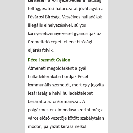
kerítésén, a környezetvédelmi hatóság
felfüggesztési határozatát jóváhagyta a
Fõvárosi Bíróság. Veszélyes hulladékok
illegális elhelyezésével, súlyos
környezetszennyezéssel gyanúsítják az
üzemeltetõ céget, ellene bírósági
eljárás folyik.
Péceli szemét Gyálon
Átmeneti megoldásként a gyáli
hulladéklerakóba hordják Pécel
kommunális szemetét, mert egy jogvita
lezárásáig a helyi hulladéktelepet
bezáratta az önkormányzat. A
polgármester elmondása szerint még a
város elõzõ vezetõje kötött szabálytalan
módon, pályázat kiírása nélkül