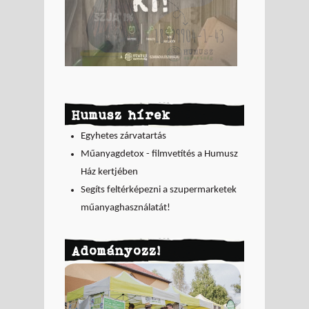
Humusz hírek
Egyhetes zárvatartás
Műanyagdetox - filmvetítés a Humusz
Ház kertjében
Segíts feltérképezni a szupermarketek
műanyaghasználatát!
Adományozz!