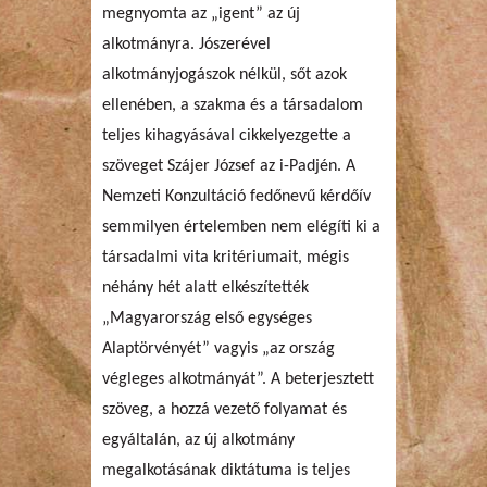
megnyomta az „igent” az új
alkotmányra. Jószerével
alkotmányjogászok nélkül, sőt azok
ellenében, a szakma és a társadalom
teljes kihagyásával cikkelyezgette a
szöveget Szájer József az i-Padjén. A
Nemzeti Konzultáció fedőnevű kérdőív
semmilyen értelemben nem elégíti ki a
társadalmi vita kritériumait, mégis
néhány hét alatt elkészítették
„Magyarország első egységes
Alaptörvényét” vagyis „az ország
végleges alkotmányát”. A beterjesztett
szöveg, a hozzá vezető folyamat és
egyáltalán, az új alkotmány
megalkotásának diktátuma is teljes