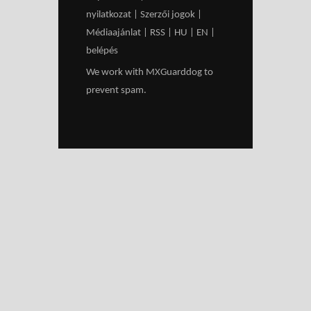
nyilatkozat
|
Szerzői jogok
|
Médiaajánlat
|
RSS
|
HU
|
EN
|
belépés
We work with
MXGuarddog
to
prevent spam.