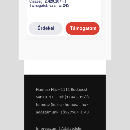
Humusz Ház - 1111 Budapest,
Saru u. 11. - Tel: (1) 445 01 68 -
humusz (kukac) humusz . hu -
adószámunk: 18529904-1-43
Impresszum
|
Adatvédelmi