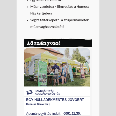
Egyhetes zárvatartás
Műanyagdetox - filmvetítés a Humusz
Ház kertjében
Segíts feltérképezni a szupermarketek
műanyaghasználatát!
Adományozz!