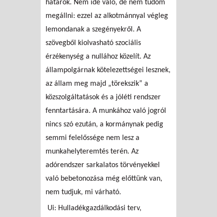
határok. Nem ide való, de nem tudom
megállni: ezzel az alkotmánnyal végleg
lemondanak a szegényekről. A
szövegből kiolvasható szociális
érzékenység a nullához közelít. Az
állampolgárnak kötelezettségei lesznek,
az állam meg majd „törekszik” a
közszolgáltatások és a jóléti rendszer
fenntartására. A munkához való jogról
nincs szó ezután, a kormánynak pedig
semmi felelőssége nem lesz a
munkahelyteremtés terén. Az
adórendszer sarkalatos törvényekkel
való bebetonozása még előttünk van,
nem tudjuk, mi várható.
Ui: Hulladékgazdálkodási terv,