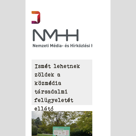
Ismét lehetnek
zöldek a
közmédia
társadalmi
felügyeletét
ellátó
Közszolgálati
Tanácsban