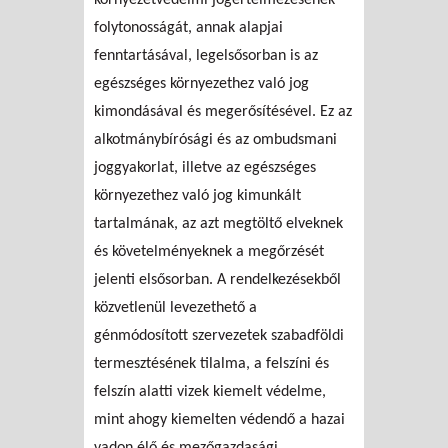
folytonosságát, annak alapjai
fenntartásával, legelsősorban is az
egészséges környezethez való jog
kimondásával és megerősítésével. Ez az
alkotmánybírósági és az ombudsmani
joggyakorlat, illetve az egészséges
környezethez való jog kimunkált
tartalmának, az azt megtöltő elveknek
és követelményeknek a megőrzését
jelenti elsősorban. A rendelkezésekből
közvetlenül levezethető a
génmódosított szervezetek szabadföldi
termesztésének tilalma, a felszíni és
felszín alatti vizek kiemelt védelme,
mint ahogy kiemelten védendő a hazai
vadon élő és mezőgazdasági