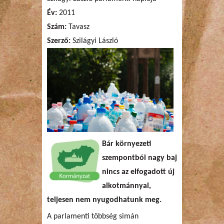
Év:
2011
Szám:
Tavasz
Szerző:
Szilágyi László
Bár környezeti
szempontból nagy baj
nincs az elfogadott új
alkotmánnyal,
teljesen nem nyugodhatunk meg.
A parlamenti többség simán