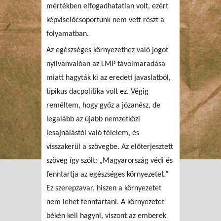
mértékben elfogadhatatlan volt, ezért
képviselőcsoportunk nem vett részt a
folyamatban.
Az egészséges környezethez való jogot
nyilvánvalóan az LMP távolmaradása
miatt hagyták ki az eredeti javaslatból,
tipikus dacpolitika volt ez. Végig
reméltem, hogy győz a józanész, de
legalább az újabb nemzetközi
lesajnálástól való félelem, és
visszakerül a szövegbe. Az előterjesztett
szöveg így szólt: „Magyarország védi és
fenntartja az egészséges környezetet.”
Ez szerepzavar, hiszen a környezetet
nem lehet fenntartani. A környezetet
békén kell hagyni, viszont az emberek