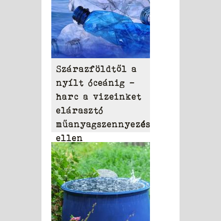
Szárazföldtől a
nyílt óceánig –
harc a vizeinket
elárasztó
műanyagszennyezés
ellen