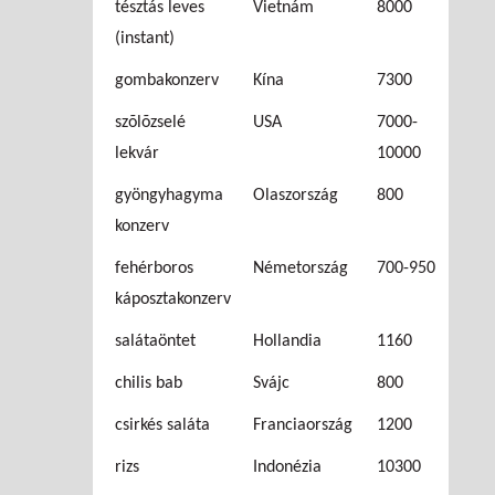
tésztás leves
Vietnám
8000
(instant)
gombakonzerv
Kína
7300
szõlõzselé
USA
7000-
lekvár
10000
gyöngyhagyma
Olaszország
800
konzerv
fehérboros
Németország
700-950
káposztakonzerv
salátaöntet
Hollandia
1160
chilis bab
Svájc
800
csirkés saláta
Franciaország
1200
rizs
Indonézia
10300