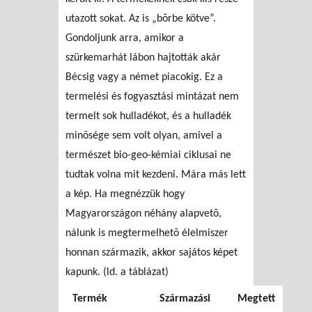
utazott sokat. Az is „bõrbe kötve”.
Gondoljunk arra, amikor a
szürkemarhát lábon hajtották akár
Bécsig vagy a német piacokig. Ez a
termelési és fogyasztási mintázat nem
termelt sok hulladékot, és a hulladék
minõsége sem volt olyan, amivel a
természet bio-geo-kémiai ciklusai ne
tudtak volna mit kezdeni. Mára más lett
a kép. Ha megnézzük hogy
Magyarországon néhány alapvetõ,
nálunk is megtermelhetõ élelmiszer
honnan származik, akkor sajátos képet
kapunk. (ld. a táblázat)
Termék
Származási
Megtett