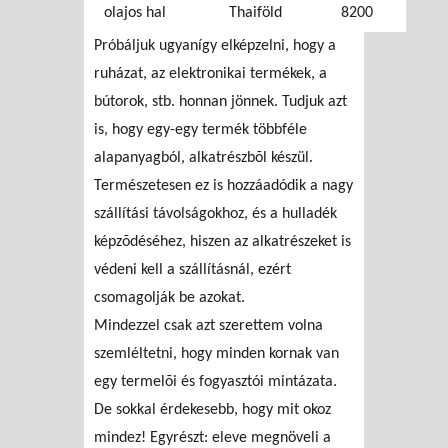
olajos hal
Thaiföld
8200
Próbáljuk ugyanígy elképzelni, hogy a
ruházat, az elektronikai termékek, a
bútorok, stb. honnan jönnek. Tudjuk azt
is, hogy egy-egy termék többféle
alapanyagból, alkatrészbõl készül.
Természetesen ez is hozzáadódik a nagy
szállítási távolságokhoz, és a hulladék
képzõdéséhez, hiszen az alkatrészeket is
védeni kell a szállításnál, ezért
csomagolják be azokat.
Mindezzel csak azt szerettem volna
szemléltetni, hogy minden kornak van
egy termelõi és fogyasztói mintázata.
De sokkal érdekesebb, hogy mit okoz
mindez! Egyrészt: eleve megnöveli a