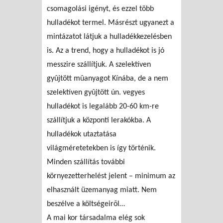
csomagolási igényt, és ezzel több
hulladékot termel. Másrészt ugyanezt a
mintázatot látjuk a hulladékkezelésben
is. Az a trend, hogy a hulladékot is jó
messzire szállítjuk. A szelektíven
gyûjtött mûanyagot Kínába, de a nem
szelektíven gyûjtött ún. vegyes
hulladékot is legalább 20-60 km-re
szállítjuk a központi lerakókba. A
hulladékok utaztatása
világméretetekben is így történik.
Minden szállítás további
környezetterhelést jelent – minimum az
elhasznált üzemanyag miatt. Nem
beszélve a költségeirõl…
A mai kor társadalma elég sok