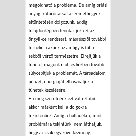
megoldható a probléma. De amíg óriási
anyagi ráfordítással a szeméthegyek
eltüntetésén dolgozunk, addig
tulajdonképpen fenntartjuk ezt az
öngyilkos rendszert, másrészrõl további
terheket rakunk az amúgy is több
sebbõl vérzõ természetre. Elrejtjük a
tünetet magunk elõl, és közben tovább
súlyosbítjuk a problémát. A társadalom
pénzét, energiáját elhasználjuk a
tünetek kezelésére.
Ha meg szeretnénk ezt változtatni,
akkor másként kell a dolgokra
tekintenünk. Amíg a hulladékra, mint
problémára tekintünk, nem láthatjuk,
hogy az csak egy következmény,