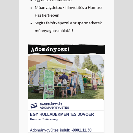
Egyhetes zárvatartás
Műanyagdetox - filmvetítés a Humusz
Ház kertjében
Segíts feltérképezni a szupermarketek
műanyaghasználatát!
Adományozz!