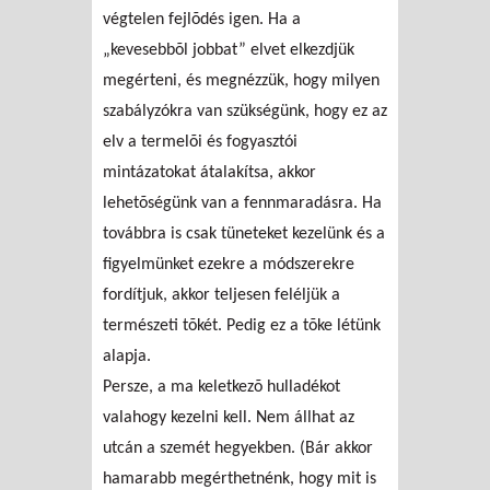
végtelen fejlõdés igen. Ha a
„kevesebbõl jobbat” elvet elkezdjük
megérteni, és megnézzük, hogy milyen
szabályzókra van szükségünk, hogy ez az
elv a termelõi és fogyasztói
mintázatokat átalakítsa, akkor
lehetõségünk van a fennmaradásra. Ha
továbbra is csak tüneteket kezelünk és a
figyelmünket ezekre a módszerekre
fordítjuk, akkor teljesen feléljük a
természeti tõkét. Pedig ez a tõke létünk
alapja.
Persze, a ma keletkezõ hulladékot
valahogy kezelni kell. Nem állhat az
utcán a szemét hegyekben. (Bár akkor
hamarabb megérthetnénk, hogy mit is