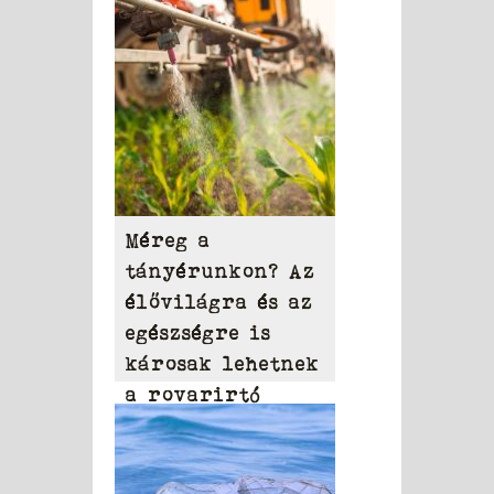
Méreg a
tányérunkon? Az
élővilágra és az
egészségre is
károsak lehetnek
a rovarirtó
szerek