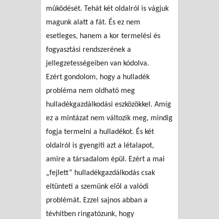
mûködését. Tehát két oldalról is vágjuk
magunk alatt a fát. És ez nem
esetleges, hanem a kor termelési és
fogyasztási rendszerének a
jellegzetességeiben van kódolva.
Ezért gondolom, hogy a hulladék
probléma nem oldható meg
hulladékgazdálkodási eszközökkel. Amíg
ez a mintázat nem változik meg, mindig
fogja termelni a hulladékot. És két
oldalról is gyengíti azt a létalapot,
amire a társadalom épül. Ezért a mai
„fejlett” hulladékgazdálkodás csak
eltünteti a szemünk elõl a valódi
problémát. Ezzel sajnos abban a
tévhitben ringatózunk, hogy