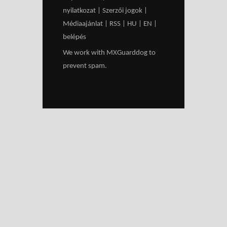
nyilatkozat
|
Szerzői jogok
|
Médiaajánlat
|
RSS
|
HU
|
EN
|
belépés
We work with
MXGuarddog
to
prevent spam.