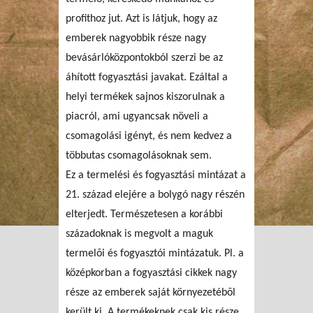
profithoz jut. Azt is látjuk, hogy az
emberek nagyobbik része nagy
bevásárlóközpontokból szerzi be az
áhított fogyasztási javakat. Ezáltal a
helyi termékek sajnos kiszorulnak a
piacról, ami ugyancsak növeli a
csomagolási igényt, és nem kedvez a
többutas csomagolásoknak sem.
Ez a termelési és fogyasztási mintázat a
21. század elejére a bolygó nagy részén
elterjedt. Természetesen a korábbi
századoknak is megvolt a maguk
termelõi és fogyasztói mintázatuk. Pl. a
középkorban a fogyasztási cikkek nagy
része az emberek saját környezetébõl
került ki. A termékeknek csak kis része