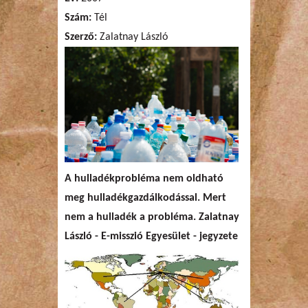
Szám:
Tél
Szerző:
Zalatnay László
A hulladékprobléma nem oldható
meg hulladékgazdálkodással. Mert
nem a hulladék a probléma. Zalatnay
László - E-misszió Egyesület - jegyzete