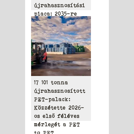
újrahasznosítási
piaca: 2035-re
elérheti a 31,95
milliárd dollárt
17 101 tonna
újrahasznosított
PET-palack:
Közzétette 2026-
os első féléves
mérlegét a PET
to PET