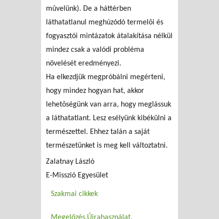
mûvelünk). De a háttérben
láthatatlanul meghúzódó termelõi és
fogyasztói mintázatok átalakítása nélkül
mindez csak a valódi probléma
növelését eredményezi.
Ha elkezdjük megpróbálni megérteni,
hogy mindez hogyan hat, akkor
lehetõségünk van arra, hogy meglássuk
a láthatatlant. Lesz esélyünk kibékülni a
természettel. Ehhez talán a saját
természetünket is meg kell változtatni.
Zalatnay László
E-Misszió Egyesület
Szakmai cikkek
Megelőzés
Újrahasználat