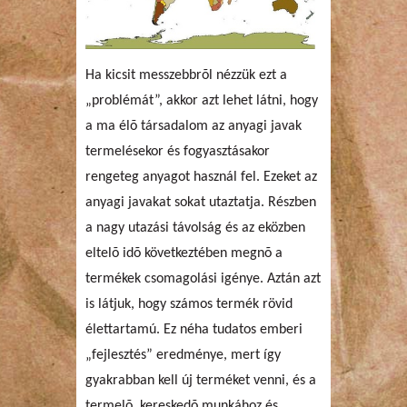
Ha kicsit messzebbrõl nézzük ezt a
„problémát”, akkor azt lehet látni, hogy
a ma élõ társadalom az anyagi javak
termelésekor és fogyasztásakor
rengeteg anyagot használ fel. Ezeket az
anyagi javakat sokat utaztatja. Részben
a nagy utazási távolság és az eközben
eltelõ idõ következtében megnõ a
termékek csomagolási igénye. Aztán azt
is látjuk, hogy számos termék rövid
élettartamú. Ez néha tudatos emberi
„fejlesztés” eredménye, mert így
gyakrabban kell új terméket venni, és a
termelõ, kereskedõ munkához és