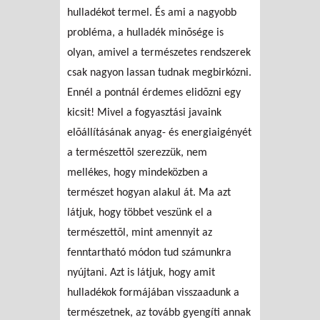
hulladékot termel. És ami a nagyobb
probléma, a hulladék minõsége is
olyan, amivel a természetes rendszerek
csak nagyon lassan tudnak megbirkózni.
Ennél a pontnál érdemes elidõzni egy
kicsit! Mivel a fogyasztási javaink
elõállításának anyag- és energiaigényét
a természettõl szerezzük, nem
mellékes, hogy mindeközben a
természet hogyan alakul át. Ma azt
látjuk, hogy többet veszünk el a
természettõl, mint amennyit az
fenntartható módon tud számunkra
nyújtani. Azt is látjuk, hogy amit
hulladékok formájában visszaadunk a
természetnek, az tovább gyengíti annak