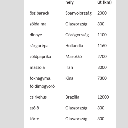
hely
út (km)
õszibarack
Spanyolország
2000
zöldalma
Olaszország
800
dinnye
Görögország
1100
sárgarépa
Hollandia
1160
zöldpaprika
Marokkó
2700
mazsola
Irán
3000
fokhagyma,
Kína
7300
földimogyoró
csirkehús
Brazília
12000
szõlõ
Olaszország
800
körte
Olaszország
800