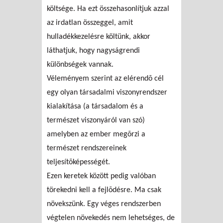
költsége. Ha ezt összehasonlítjuk azzal
az irdatlan összeggel, amit
hulladékkezelésre költünk, akkor
láthatjuk, hogy nagyságrendi
különbségek vannak.
Véleményem szerint az elérendõ cél
egy olyan társadalmi viszonyrendszer
kialakítása (a társadalom és a
természet viszonyáról van szó)
amelyben az ember megõrzi a
természet rendszereinek
teljesítõképességét.
Ezen keretek között pedig valóban
törekedni kell a fejlõdésre. Ma csak
növekszünk. Egy véges rendszerben
végtelen növekedés nem lehetséges, de