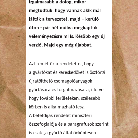
izgalmasabb a dolog, mikor
megtudtuk, hogy vannak akik már
látták a tervezetet, majd – kerülõ
úton - pár hét múlva megkaptuk
véleményezésre mi is. Késõbb egy új
verzió. Majd egy még újabbat.
Azt reméltük a rendelettõl, hogy
a gyártókat és kereskedõket is ösztönzi
újratölthetõ csomagolóanyagok
gyártására és forgalmazására, illetve
hogy további területeken, szélesebb
körben is alkalmazható lesz.
A betétdíjas rendelet miniszteri
összefoglalója és a paragrafusok szerint
is csak „a gyártó által önkéntesen