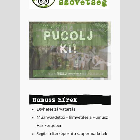
Humusz hírek
Egyhetes zárvatartás
Műanyagdetox - filmvetítés a Humusz
Ház kertjében
Segíts feltérképezni a szupermarketek