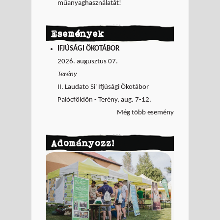
műanyaghasználatát!
Események
IFJÚSÁGI ÖKOTÁBOR
2026. augusztus 07.
Terény
II. Laudato Si' Ifjúsági Ökotábor
Palócföldön - Terény, aug. 7-12.
Még több esemény
Adományozz!