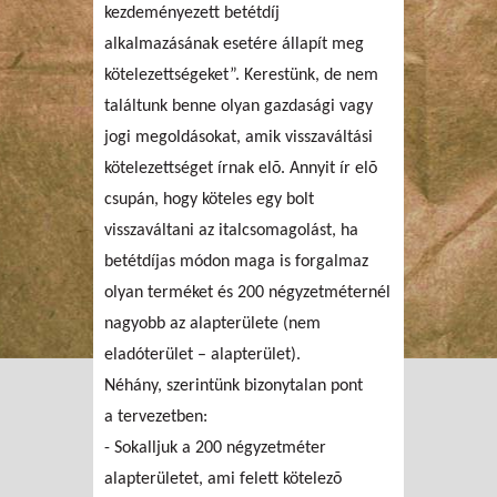
kezdeményezett betétdíj
alkalmazásának esetére állapít meg
kötelezettségeket”. Kerestünk, de nem
találtunk benne olyan gazdasági vagy
jogi megoldásokat, amik visszaváltási
kötelezettséget írnak elõ. Annyit ír elõ
csupán, hogy köteles egy bolt
visszaváltani az italcsomagolást, ha
betétdíjas módon maga is forgalmaz
olyan terméket és 200 négyzetméternél
nagyobb az alapterülete (nem
eladóterület – alapterület).
Néhány, szerintünk bizonytalan pont
a tervezetben:
- Sokalljuk a 200 négyzetméter
alapterületet, ami felett kötelezõ