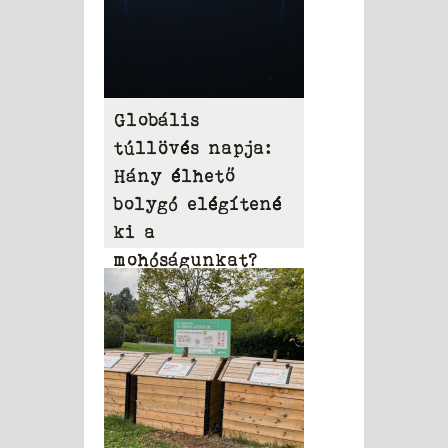
Globális
túllövés napja:
Hány élhető
bolygó elégítené
ki a
mohóságunkat?