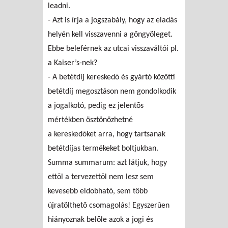
leadni.
- Azt is írja a jogszabály, hogy az eladás
helyén kell visszavenni a göngyöleget.
Ebbe beleférnek az utcai visszaváltói pl.
a Kaiser’s-nek?
- A betétdíj kereskedõ és gyártó közötti
betétdíj megosztáson nem gondolkodik
a jogalkotó, pedig ez jelentõs
mértékben ösztönözhetné
a kereskedõket arra, hogy tartsanak
betétdíjas termékeket boltjukban.
Summa summarum: azt látjuk, hogy
ettõl a tervezettõl nem lesz sem
kevesebb eldobható, sem több
újratölthetõ csomagolás! Egyszerûen
hiányoznak belõle azok a jogi és