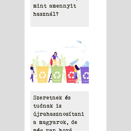
mint amennyit
használ?
Szeretnek és
tudnak is
újrahasznosítani
a magyarok, de
még van hová