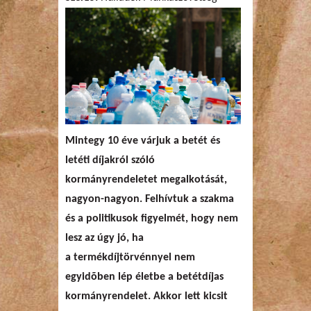
Mintegy 10 éve várjuk a betét és
letéti díjakról szóló
kormányrendeletet megalkotását,
nagyon-nagyon. Felhívtuk a szakma
és a politikusok figyelmét, hogy nem
lesz az úgy jó, ha
a termékdíjtörvénnyel nem
egyidõben lép életbe a betétdíjas
kormányrendelet. Akkor lett kicsit