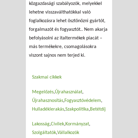
közgazdasági szabályozók, melyekkel
lehetne visszaválthatókkal való
foglalkozásra lehet ösztönözni gyártót,
forgalmazót és fogyasztót.. Nem akarja
befolyásolni az italtermékek piacát –
más termékekre, csomagolásokra
viszont sajnos nem terjed ki.
Szakmai cikkek
Megelőzés
Újrahasználat
Újrahasznosítás
Fogyasztóvédelem
Hulladéklerakás
Szakpolitika
Betétdíj
Lakosság
Civilek
Kormányzat
Szolgáltatók
Vállalkozók