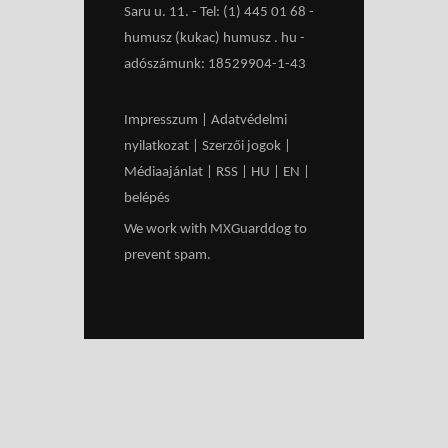
Saru u. 11. - Tel: (1) 445 01 68 -
humusz (kukac) humusz . hu -
adószámunk: 18529904-1-43
Impresszum
|
Adatvédelmi
nyilatkozat
|
Szerzői jogok
|
Médiaajánlat
|
RSS
|
HU
|
EN
|
belépés
We work with
MXGuarddog
to
prevent spam.