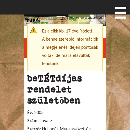
Főoldal
»
Szakmai cikkek
» beTÉTdíjas rendelet születõben
Jelenlegi hely
Ez a cikk kb. 17 éve íródott.
Figyelmeztető üzenet
A benne szereplő információk
a megjelenés idején pontosak
Menu
voltak, de mára elavultak
lehetnek.
beTÉTdíjas
rendelet
születõben
Év:
2005
Szám:
Tavasz
Szerző:
Hulladék Munkaszövetség