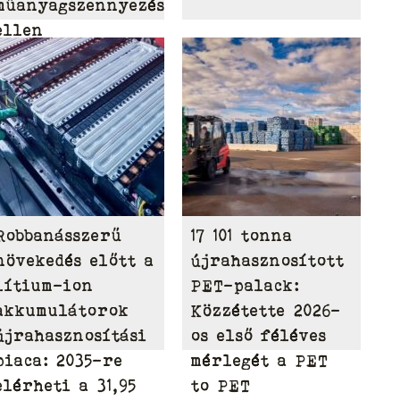
műanyagszennyezés
ellen
Robbanásszerű
17 101 tonna
növekedés előtt a
újrahasznosított
lítium-ion
PET-palack:
akkumulátorok
Közzétette 2026-
újrahasznosítási
os első féléves
piaca: 2035-re
mérlegét a PET
elérheti a 31,95
to PET