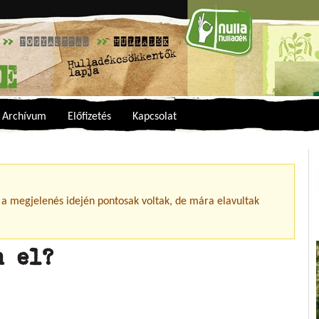
Archívum
Előfizetés
Kapcsolat
 a megjelenés idején pontosak voltak, de mára elavultak
m el?