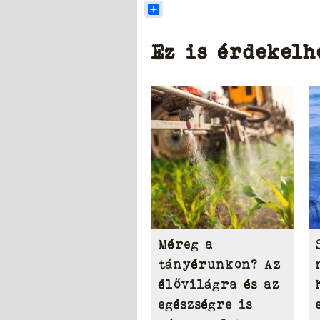
Share
Ez is érdekelh
Méreg a
tányérunkon? Az
élővilágra és az
egészségre is