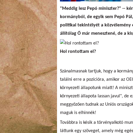
"Meddig lesz Pepó miniszter?" -- ké
kormányból, de egyik sem Pepó Pál,
politikai tekintélyét a közvélemén
állítólag Ő már menesztené, de a ki
Hol rontottam el?
Szánalmasnak tartjuk, hogy a kormány
találni erre a pozícióra, amikor az O
környezeti állapotunk miatt! A minisz
környezeti állapota lassan javul", de
meggyőzően tudnak az Uniós országokn
maguk is elhinnék!
Továbbra is késik a törvényalkotó mun
láttunk egy szöveget, amely még egés