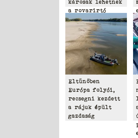
károsak lehetnek
a rovarirtó
szerek
Eltűnőben
Európa folyói,
recsegni kezdett
a rájuk épült
gazdaság