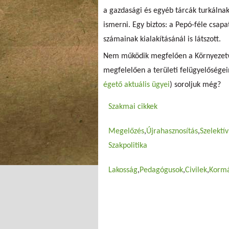
a gazdasági és egyéb tárcák turkálnak
ismerni. Egy biztos: a Pepó-féle csap
számainak kialakításánál is látszott.
Nem működik megfelően a Környezetv
megfelelően a területi felügyelősége
égető aktuális ügyei
) soroljuk még?
Szakmai cikkek
Megelőzés
Újrahasznosítás
Szelektív
Szakpolitika
Lakosság
Pedagógusok
Civilek
Kormá