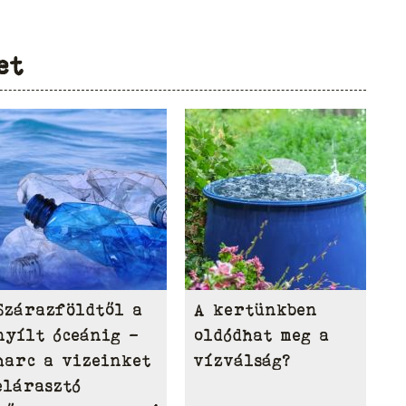
et
Szárazföldtől a
A kertünkben
nyílt óceánig –
oldódhat meg a
harc a vizeinket
vízválság?
elárasztó