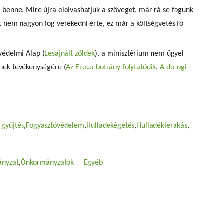
 benne. Mire újra elolvashatjuk a szöveget, már rá se fogunk
at nem nagyon fog verekedni érte, ez már a költségvetés fő
édelmi Alap (
Lesajnált zöldek
), a minisztérium nem ügyel
inek tevékenységére (
Az Ereco-botrány folytatódik
,
A dorogi
 gyűjtés
Fogyasztóvédelem
Hulladékégetés
Hulladéklerakás
nyzat
Önkormányzatok
Egyéb