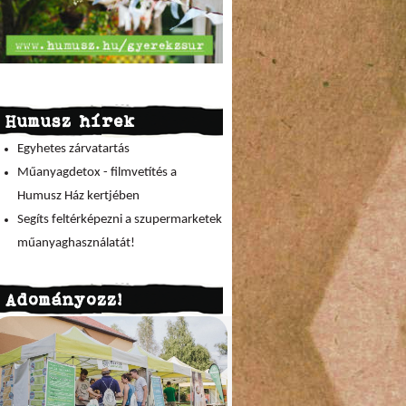
Humusz hírek
Egyhetes zárvatartás
Műanyagdetox - filmvetítés a
Humusz Ház kertjében
Segíts feltérképezni a szupermarketek
műanyaghasználatát!
Adományozz!