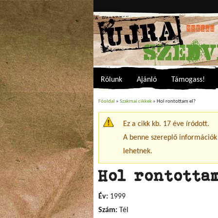
Rólunk
Ajánló
Támogass!
Főoldal
»
Szakmai cikkek
» Hol rontottam el?
Jelenlegi hely
Ez a cikk kb. 17 éve íródott.
Figyelmeztető üzenet
A benne szereplő információk
lehetnek.
Hol rontotta
Év:
1999
Szám:
Tél