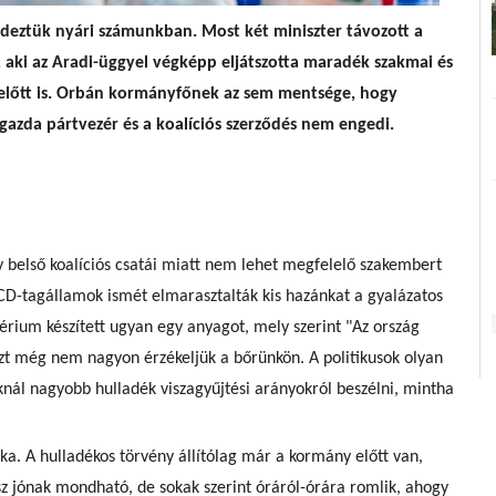
rdeztük nyári számunkban. Most két miniszter távozott a
 aki az Aradi-üggyel végképp eljátszotta maradék szakmai és
y előtt is. Orbán kormányfőnek az sem mentsége, hogy
sgazda pártvezér és a koalíciós szerződés nem engedi.
 belső koalíciós csatái miatt nem lehet megfelelő szakembert
ECD-tagállamok ismét elmarasztalták kis hazánkat a gyalázatos
térium készített ugyan egy anyagot, mely szerint "Az ország
 ezt még nem nagyon érzékeljük a bőrünkön. A politikusok olyan
ál nagyobb hulladék viszagyűjtési arányokról beszélni, mintha
ka. A hulladékos törvény állítólag már a kormány előtt van,
z jónak mondható, de sokak szerint óráról-órára romlik, ahogy