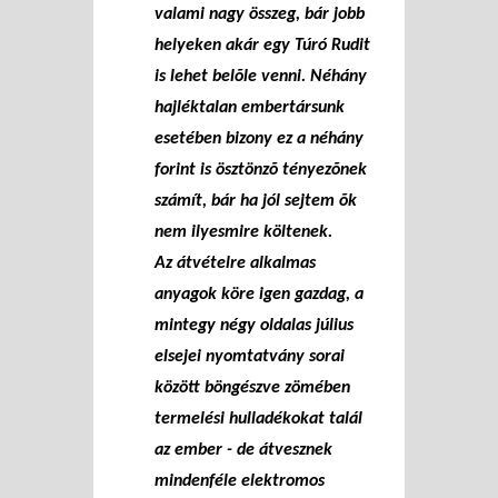
valami nagy összeg, bár jobb
helyeken akár egy Túró Rudit
is lehet belõle venni. Néhány
hajléktalan embertársunk
esetében bizony ez a néhány
forint is ösztönzõ tényezõnek
számít, bár ha jól sejtem õk
nem ilyesmire költenek.
Az átvételre alkalmas
anyagok köre igen gazdag, a
mintegy négy oldalas július
elsejei nyomtatvány sorai
között böngészve zömében
termelési hulladékokat talál
az ember - de átvesznek
mindenféle elektromos