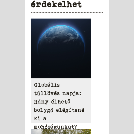
érdekelhet
Globális
túllövés napja:
Hány élhető
bolygó elégítené
ki a
mohóságunkat?