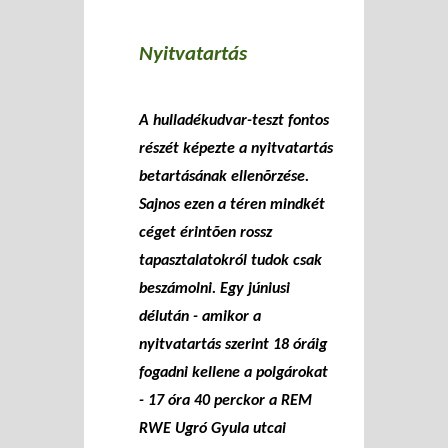
Nyitvatartás
A hulladékudvar-teszt fontos
részét képezte a nyitvatartás
betartásának ellenõrzése.
Sajnos ezen a téren mindkét
céget érintõen rossz
tapasztalatokról tudok csak
beszámolni. Egy júniusi
délután - amikor a
nyitvatartás szerint 18 óráig
fogadni kellene a polgárokat
- 17 óra 40 perckor a REM
RWE Ugró Gyula utcai