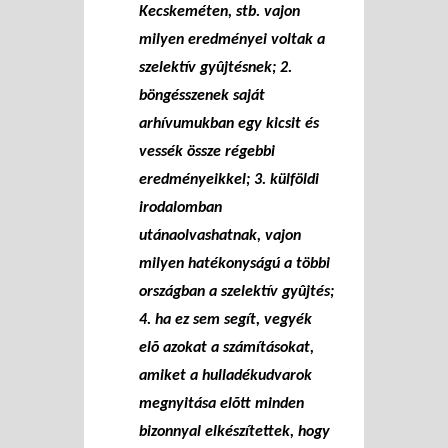
Kecskeméten, stb. vajon
milyen eredményei voltak a
szelektív gyûjtésnek; 2.
böngésszenek saját
arhívumukban egy kicsit és
vessék össze régebbi
eredményeikkel; 3. külföldi
irodalomban
utánaolvashatnak, vajon
milyen hatékonyságú a többi
országban a szelektív gyûjtés;
4. ha ez sem segít, vegyék
elõ azokat a számításokat,
amiket a hulladékudvarok
megnyitása elõtt minden
bizonnyal elkészítettek, hogy