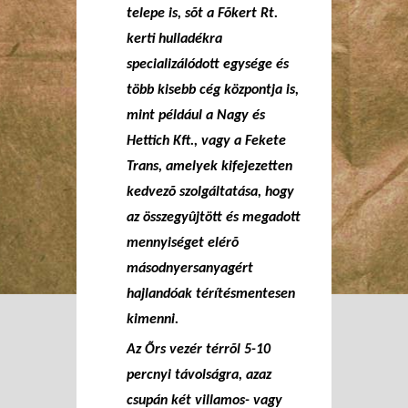
telepe is, sõt a Fõkert Rt.
kerti hulladékra
specializálódott egysége és
több kisebb cég központja is,
mint például a Nagy és
Hettich Kft., vagy a Fekete
Trans, amelyek kifejezetten
kedvezõ szolgáltatása, hogy
az összegyûjtött és megadott
mennyiséget elérõ
másodnyersanyagért
hajlandóak térítésmentesen
kimenni.
Az Õrs vezér térrõl 5-10
percnyi távolságra, azaz
csupán két villamos- vagy