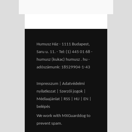
Humusz Ház - 1111 Budapest,
Saru u. 11. - Tel: (1) 445 01 68 -
humusz (kukac) humusz . hu -
adószámunk: 18529904-1-43
Impresszum
|
Adatvédelmi
nyilatkozat
|
Szerzői jogok
|
Médiaajánlat
|
RSS
|
HU
|
EN
|
belépés
We work with
MXGuarddog
to
prevent spam.