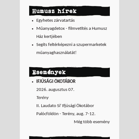
Humusz hírek
Egyhetes zárvatartás
Műanyagdetox - filmvetítés a Humusz
Ház kertjében
Segíts feltérképezni a szupermarketek
műanyaghasználatát!
Események
IFJÚSÁGI ÖKOTÁBOR
2026. augusztus 07.
Terény
II. Laudato Si' Ifjúsági Ökotábor
Palócföldön - Terény, aug. 7-12.
Még több esemény