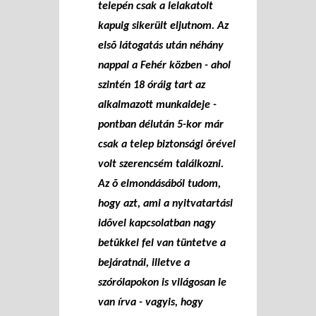
telepén csak a lelakatolt
kapuig sikerült eljutnom. Az
elsõ látogatás után néhány
nappal a Fehér közben - ahol
szintén 18 óráig tart az
alkalmazott munkaideje -
pontban délután 5-kor már
csak a telep biztonsági õrével
volt szerencsém találkozni.
Az õ elmondásából tudom,
hogy azt, ami a nyitvatartási
idõvel kapcsolatban nagy
betûkkel fel van tüntetve a
bejáratnál, illetve a
szórólapokon is világosan le
van írva - vagyis, hogy