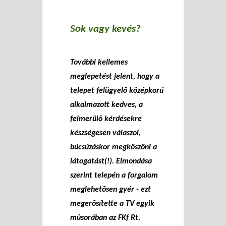
Sok vagy kevés?
További kellemes
meglepetést jelent, hogy a
telepet felügyelõ középkorú
alkalmazott kedves, a
felmerülõ kérdésekre
készségesen válaszol,
búcsúzáskor megköszöni a
látogatást(!). Elmondása
szerint telepén a forgalom
meglehetõsen gyér - ezt
megerõsítette a TV egyik
mûsorában az FKf Rt.