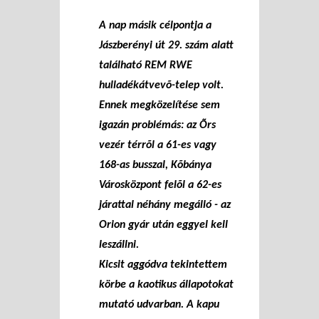
A nap másik célpontja a
Jászberényi út 29. szám alatt
található REM RWE
hulladékátvevõ-telep volt.
Ennek megközelítése sem
igazán problémás: az Õrs
vezér térrõl a 61-es vagy
168-as busszal, Kõbánya
Városközpont felõl a 62-es
járattal néhány megálló - az
Orion gyár után eggyel kell
leszállni.
Kicsit aggódva tekintettem
körbe a kaotikus állapotokat
mutató udvarban. A kapu