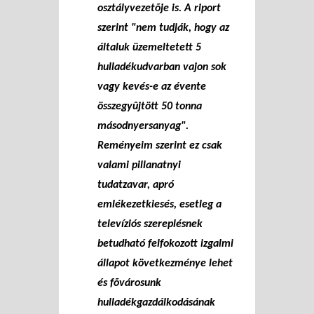
osztályvezetõje is. A riport
szerint "nem tudják, hogy az
általuk üzemeltetett 5
hulladékudvarban vajon sok
vagy kevés-e az évente
összegyûjtött 50 tonna
másodnyersanyag".
Reményeim szerint ez csak
valami pillanatnyi
tudatzavar, apró
emlékezetkiesés, esetleg a
televíziós szereplésnek
betudható felfokozott izgalmi
állapot következménye lehet
és fõvárosunk
hulladékgazdálkodásának