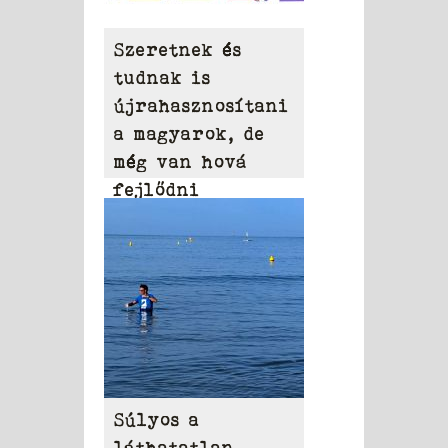
Szeretnek és
tudnak is
újrahasznosítani
a magyarok, de
még van hová
fejlődni
Súlyos a
láthatatlan