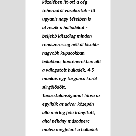
közelében itt-ott a cég
teherautói várakoztak - itt
ugyanis nagy tételben is
átveszik a hulladékot -
beljebb látszólag minden
rendszeresség nélkül kisebb-
nagyobb kupacokban,
bálákban, konténerekben állt
a válogatott hulladék, 4-5
munkás egy targonca körül
sürgölõdött.
Tanácstalanságomat látva az
egyikük az udvar közepén
álló mérleg felé irányított,
ahol néhány másodperc
múlva megjelent a hulladék