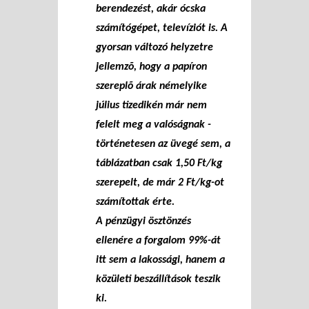
berendezést, akár ócska
számítógépet, televíziót is. A
gyorsan változó helyzetre
jellemzõ, hogy a papíron
szereplõ árak némelyike
július tizedikén már nem
felelt meg a valóságnak -
történetesen az üvegé sem, a
táblázatban csak 1,50 Ft/kg
szerepelt, de már 2 Ft/kg-ot
számítottak érte.
A pénzügyi ösztönzés
ellenére a forgalom 99%-át
itt sem a lakossági, hanem a
közületi beszállítások teszik
ki.