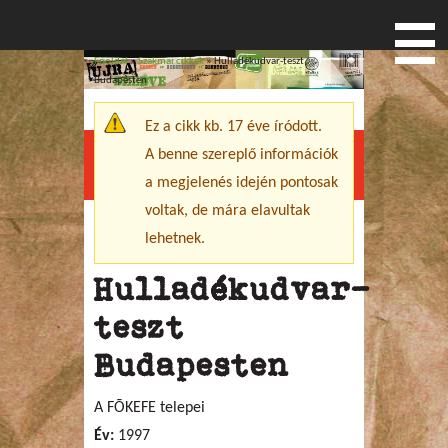
Főoldal
»
Szakmai cikkek
» Hulladékudvar-teszt
Jelenlegi hely
Budapesten
Ez a cikk kb. 17 éve íródott.
Figyelmeztető üzenet
A benne szereplő információk
Menu
a megjelenés idején pontosak
voltak, de mára elavultak
lehetnek.
Hulladékudvar-
teszt
Budapesten
A FÕKEFE telepei
Év:
1997