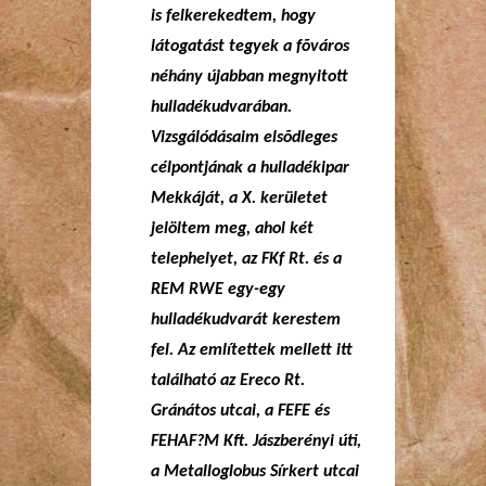
is felkerekedtem, hogy
látogatást tegyek a fõváros
néhány újabban megnyitott
hulladékudvarában.
Vizsgálódásaim elsõdleges
célpontjának a hulladékipar
Mekkáját, a X. kerületet
jelöltem meg, ahol két
telephelyet, az FKf Rt. és a
REM RWE egy-egy
hulladékudvarát kerestem
fel. Az említettek mellett itt
található az Ereco Rt.
Gránátos utcai, a FEFE és
FEHAF?M Kft. Jászberényi úti,
a Metalloglobus Sírkert utcai