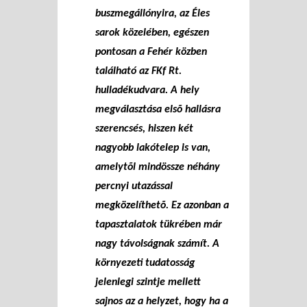
buszmegállónyira, az Éles
sarok közelében, egészen
pontosan a Fehér közben
található az FKf Rt.
hulladékudvara. A hely
megválasztása elsõ hallásra
szerencsés, hiszen két
nagyobb lakótelep is van,
amelytõl mindössze néhány
percnyi utazással
megközelíthetõ. Ez azonban a
tapasztalatok tükrében már
nagy távolságnak számít. A
környezeti tudatosság
jelenlegi szintje mellett
sajnos az a helyzet, hogy ha a