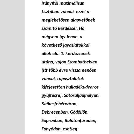
irányítói maximálisan
tisztában vannak ezzel a
meglehetõsen alapvetõnek
számító kérdéssel. Ha
mégsem így lenne, a
következõ javaslatokkal
állok elõ: 1. kérdezzenek
utána, vajon Szombathelyen
(itt több évre visszamenõen
vannak tapasztalatok
kifejezetten hulladékudvaros
gyûjtésre), Sátoraljaújhelyen,
Székesfehérváron,
Debrecenben, Gödöllõn,
Sopronban, Balatonfüreden,
Fonyódon, esetleg