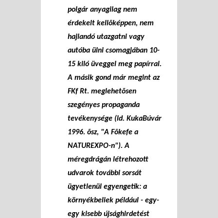
polgár anyagilag nem
érdekelt kellõképpen, nem
hajlandó utazgatni vagy
autóba ülni csomagjában 10-
15 kiló üveggel meg papírral.
A másik gond már megint az
FKf Rt. meglehetõsen
szegényes propaganda
tevékenysége (ld. KukaBúvár
1996. õsz, "A Fõkefe a
NATUREXPO-n"). A
méregdrágán létrehozott
udvarok további sorsát
ügyetlenül egyengetik: a
környékbeliek például - egy-
egy kisebb újsághirdetést