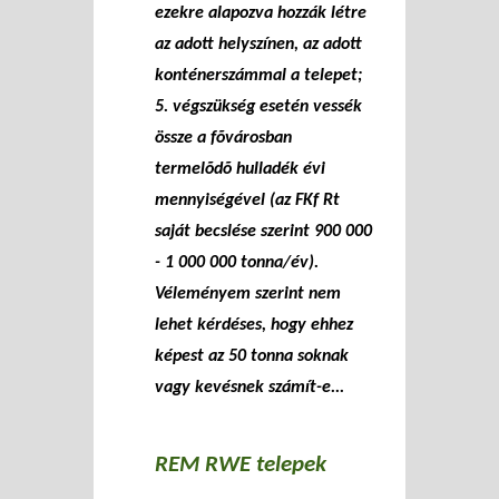
ezekre alapozva hozzák létre
az adott helyszínen, az adott
konténerszámmal a telepet;
5. végszükség esetén vessék
össze a fõvárosban
termelõdõ hulladék évi
mennyiségével (az FKf Rt
saját becslése szerint 900 000
- 1 000 000 tonna/év).
Véleményem szerint nem
lehet kérdéses, hogy ehhez
képest az 50 tonna soknak
vagy kevésnek számít-e...
REM RWE telepek