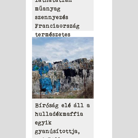
műanyag
szennyezés
Franciaország
természetes
vizeiben
Bíróság elé áll a
hulladékmaffia
egyik
gyanúsítottja,