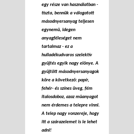
egy része van használatban -
tiszta, bennük a válogatott
másodnyersanyag teljesen
egynemû, idegen
anyagféleséget nem
tartalmaz - ez a
hulladékudvaros szelektív
gyûjtés egyik nagy elõnye. A
gyûjtött másodnyersanyagok
köre a következõ: papír,
fehér- és színes üveg, fém
italosdoboz, azaz mûanyagot
nem érdemes a telepre vinni.
A telep nagy vonzereje, hogy
itt a szárazelemet is le lehet
adni!