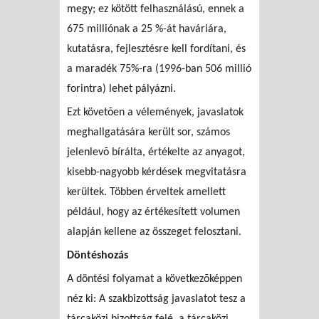
megy; ez kötött felhasználású, ennek a
675 milliónak a 25 %-át haváriára,
kutatásra, fejlesztésre kell fordítani, és
a maradék 75%-ra (1996-ban 506 millió
forintra) lehet pályázni.
Ezt követõen a vélemények, javaslatok
meghallgatására került sor, számos
jelenlevõ bírálta, értékelte az anyagot,
kisebb-nagyobb kérdések megvitatásra
kerültek. Többen érveltek amellett
például, hogy az értékesített volumen
alapján kellene az összeget felosztani.
Döntéshozás
A döntési folyamat a következõképpen
néz ki: A szakbizottság javaslatot tesz a
tárcaközi bizottság felé, a tárcaközi