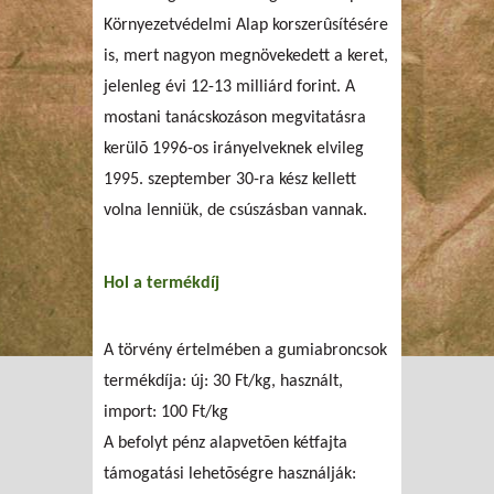
Környezetvédelmi Alap korszerûsítésére
is, mert nagyon megnövekedett a keret,
jelenleg évi 12-13 milliárd forint. A
mostani tanácskozáson megvitatásra
kerülõ 1996-os irányelveknek elvileg
1995. szeptember 30-ra kész kellett
volna lenniük, de csúszásban vannak.
Hol a termékdíj
A törvény értelmében a gumiabroncsok
termékdíja: új: 30 Ft/kg, használt,
import: 100 Ft/kg
A befolyt pénz alapvetõen kétfajta
támogatási lehetõségre használják: