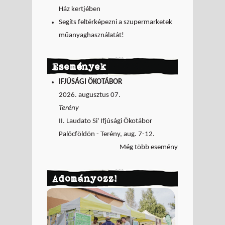
Ház kertjében
Segíts feltérképezni a szupermarketek
műanyaghasználatát!
Események
IFJÚSÁGI ÖKOTÁBOR
2026. augusztus 07.
Terény
II. Laudato Si' Ifjúsági Ökotábor
Palócföldön - Terény, aug. 7-12.
Még több esemény
Adományozz!