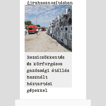
újrahasznosításban
Rezsicsökkentés
és körforgásos
gazdasági átállás
használt
háztartási
gépekkel