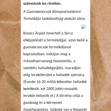
számolunk be röviden.
A Gumiabroncsok Környezetvédelmi
Termékdíja Szakbizottság alakuló ülése
Kovács Árpád ismerteti a tárca
elképzelését a termékdíjjal, azon belül a
gumiabroncsok termékdíjával
kapcsolatban: induljon meg a
másodnyersanayg hasznosítás, a
szelektív hulladékgyûjtés, maradjon
elég lerakóterület a hulladék számára.
(Évente 16-20 millió köbméter hulladék
keletkezik, ezt 2600 jobb-rosszabb
lerakón helyezik el.) A törvény célja a
gazdaság és a környezet
összehangolása. Szükség van a Központi