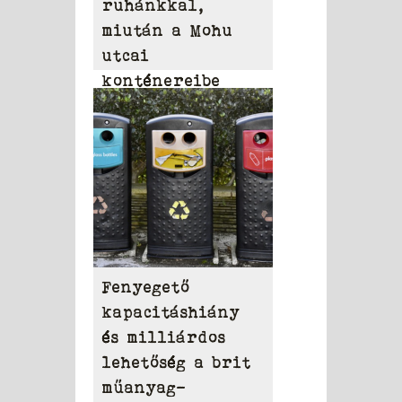
ruhánkkal,
miután a Mohu
utcai
konténereibe
dobjuk?
Fenyegető
kapacitáshiány
és milliárdos
lehetőség a brit
műanyag-