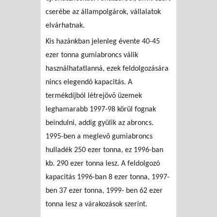
cserébe az állampolgárok, vállalatok
elvárhatnak.
Kis hazánkban jelenleg évente 40-45
ezer tonna gumiabroncs válik
használhatatlanná, ezek feldolgozására
nincs elegendõ kapacitás. A
termékdíjból létrejövõ üzemek
leghamarabb 1997-98 körül fognak
beindulni, addig gyûlik az abroncs.
1995-ben a meglevõ gumiabroncs
hulladék 250 ezer tonna, ez 1996-ban
kb. 290 ezer tonna lesz. A feldolgozó
kapacitás 1996-ban 8 ezer tonna, 1997-
ben 37 ezer tonna, 1999- ben 62 ezer
tonna lesz a várakozások szerint.