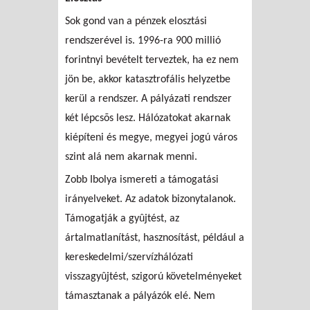
Sok gond van a pénzek elosztási
rendszerével is. 1996-ra 900 millió
forintnyi bevételt terveztek, ha ez nem
jön be, akkor katasztrofális helyzetbe
kerül a rendszer. A pályázati rendszer
két lépcsõs lesz. Hálózatokat akarnak
kiépíteni és megye, megyei jogú város
szint alá nem akarnak menni.
Zobb Ibolya ismereti a támogatási
irányelveket. Az adatok bizonytalanok.
Támogatják a gyûjtést, az
ártalmatlanítást, hasznosítást, például a
kereskedelmi/szervízhálózati
visszagyûjtést, szigorú követelményeket
támasztanak a pályázók elé. Nem