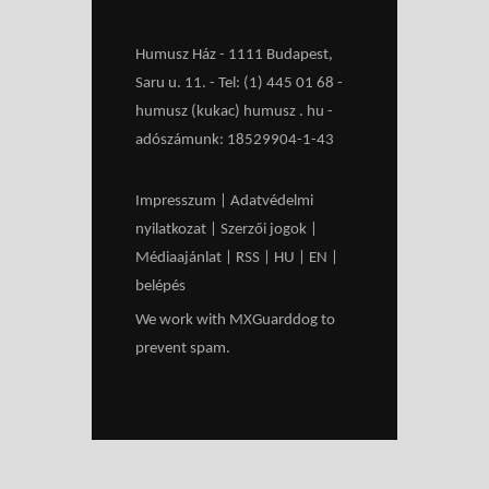
Humusz Ház - 1111 Budapest,
Saru u. 11. - Tel: (1) 445 01 68 -
humusz (kukac) humusz . hu -
adószámunk: 18529904-1-43
Impresszum
|
Adatvédelmi
nyilatkozat
|
Szerzői jogok
|
Médiaajánlat
|
RSS
|
HU
|
EN
|
belépés
We work with
MXGuarddog
to
prevent spam.