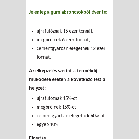
Jelenleg a gumiabroncsokból évente:
újrafutóznak 15 ezer tonnát,
megõrölnek 6 ezer tonnát,
cementgyárban elégetnek 12 ezer
tonnát.
Az elképzelés szerint a termékdíj
mûködése esetén a következõ lesz a
helyzet:
újrafutóznak 15%-ot
megõrölnek 15%-ot
cementgyárban elégetnek 60%-ot
egyéb 10%
Elosztás