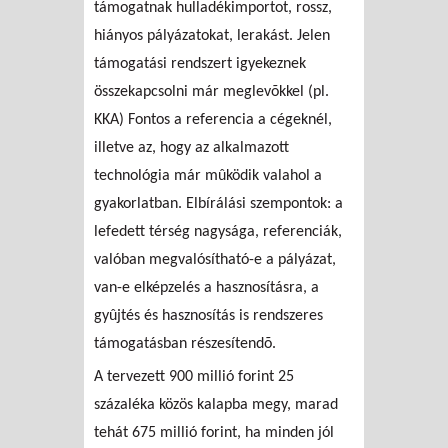
támogatnak hulladékimportot, rossz,
hiányos pályázatokat, lerakást. Jelen
támogatási rendszert igyekeznek
összekapcsolni már meglevõkkel (pl.
KKA) Fontos a referencia a cégeknél,
illetve az, hogy az alkalmazott
technológia már mûködik valahol a
gyakorlatban. Elbírálási szempontok: a
lefedett térség nagysága, referenciák,
valóban megvalósítható-e a pályázat,
van-e elképzelés a hasznosításra, a
gyûjtés és hasznosítás is rendszeres
támogatásban részesítendõ.
A tervezett 900 millió forint 25
százaléka közös kalapba megy, marad
tehát 675 millió forint, ha minden jól