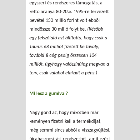
egyszeri és rendszeres támogatás, a
kettõ aránya 80-20%. 1995-re tervezett
bevétel 150 millió forint volt ebbõl
mindössze 30 milió folyt be.
(Késõbb
egy felszólaló azt állította, hogy csak a
Taurus 68 milliót fizetett be tavaly,
további 8 cég pedig összesen 104
milliót, úgyhogy valószínûleg megvan a
terv, csak valahol elakadt a pénz.)
Mi lesz a gumival?
Nagy gond az, hogy miközben már
keményen fizetni kell a termékdíjat,
még semmi sincs abból a visszagyûjtési,
újrahasznosítási rendszerbõl, amit ezért