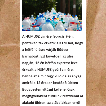
A HUMUSZ címére február 9-én,
pénteken fax érkezik a KTM-bõl, hogy
a hétfõi ülésre várják Bödecs
Barnabást. Ezt követõen az ülés
napján, 12-én hétfõn expressz levél
érkezik a HUMUSZ gyõri címére,
benne az a mintegy 20 oldalas anyag,
amirõl a 13 órakor kezdõdõ ülésen
Budapesten vitázni kellene. Csak
megfigyelõként tudtunk résztvenni az
alakuló ülésen, az alábbiakban errõl