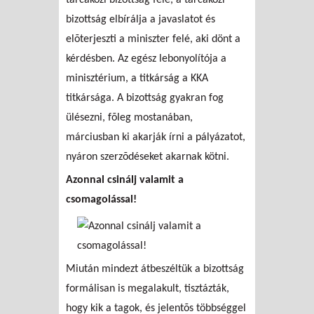
bizottság elbírálja a javaslatot és
elõterjeszti a miniszter felé, aki dönt a
kérdésben. Az egész lebonyolítója a
minisztérium, a titkárság a KKA
titkársága. A bizottság gyakran fog
ülésezni, fõleg mostanában,
márciusban ki akarják írni a pályázatot,
nyáron szerzõdéseket akarnak kötni.
Azonnal csinálj valamit a
csomagolással!
Miután mindezt átbeszéltük a bizottság
formálisan is megalakult, tisztázták,
hogy kik a tagok, és jelentõs többséggel