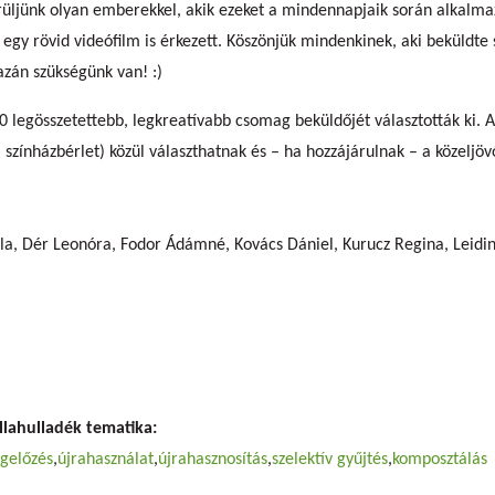
üljünk olyan emberekkel, akik ezeket a mindennapjaik során alkalmazzá
s egy rövid videófilm is érkezett. Köszönjük mindenkinek, aki beküldte
azán szükségünk van! :)
0 legösszetettebb, legkreatívabb csomag beküldőjét választották ki. 
zínházbérlet) közül választhatnak és – ha hozzájárulnak – a közeljövőb
lla, Dér Leonóra, Fodor Ádámné, Kovács Dániel, Kurucz Regina, Leidi
zóknak
llahulladék tematika:
gelőzés
újrahasználat
újrahasznosítás
szelektív gyűjtés
komposztálás