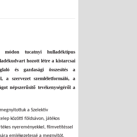
 módon tucatnyi hulladéktípus
adékudvart hozott létre a kistarcsai
glaló és gazdasági összesítés a
l, a szervezet szemléletformáló, a
ságot népszerűsítő tevékenységéről a
 megnyitottuk a Szelektív
elep közötti földsávon, játékos
rtékes nyereményekkel, filmvetítéssel
mára emlékezetessé a megnyitót.