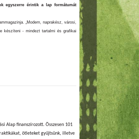
ok egyszerre érintik a lap formátumát
rammagazinja. „Modern, naprakész, városi,
 készíteni - mindezt tartalmi és grafikai
si Alap finanszírozott. Összesen 101
ktikákat, ötleteket gyűjtsünk, illetve