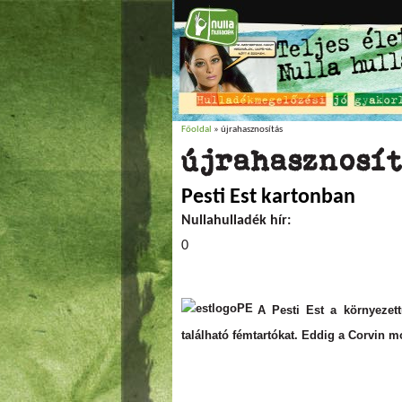
Főoldal
» újrahasznosítás
Jelenlegi hely
újrahasznosí
Pesti Est kartonban
Nullahulladék hír:
0
A Pesti Est a környezett
található fémtartókat. Eddig a Corvin m